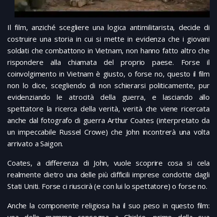
Il film, anziché scegliere una logica antimilitarista, decide di
costruire una storia in cui si mette in evidenza che i giovani
soldati che combattono in Vietnam, non hanno fatto altro che
rispondere alla chiamata del proprio paese. Forse il
coinvolgimento in Vietnam è giusto, o forse no, questo il film
non lo dice, scegliendo di non schierarsi politicamente, pur
evidenziando le atrocità della guerra, e lasciando allo
spettatore la ricerca della verità, verità che viene ricercata
anche dal fotografo di guerra Arthur Coates (interpretato da
un impeccabile Russel Crowe) che John incontrerà una volta
arrivato a Saigon.
Coates, a differenza di John, vuole scoprire cosa si cela
realmente dietro una delle più difficili imprese condotte dagli
Stati Uniti. Forse ci riuscirà (e con lui lo spettatore) o forse no.
Anche la componente religiosa ha il suo peso in questo film:
una delle mamme consegna a Chickie, prime della sua