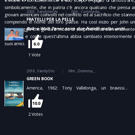
simbolicamente, che in patria c’è ancora qualcuno che pensa ai
2003
FamilyVerde
Film
Commedia
giovani americani coinvolti nel conflitto ed al sacrificio che stanno
FRATELLI PER LA PELLE
compiendo in nome del loro paese. Ha così inizio per John un
Bob e Walt Tenor sono due fratelli molto uniti. Si
lungo viaggio che gli darà modo di scoprire cosa sia veramente
definiscono fratelli congiunti perché la loro unione
la guerra e come quest’ultima abbia cambiato interiormente i
va al di là dell’intesa fra due fratelli affiatati. Non
suoi amici.
6.0
condividono solo il lavoro e gli hobby, condividono
anche il fegato: Bob e Walt sono gemelli siamesi.
1
Vote
2018
FamilyOro
Film
Dramma
GREEN BOOK
America, 1962: Tony Vallelonga, un bravissimo
buttafuori italo-americano rimane senza lavoro
quando il locale si chiude. Lo assume un pianista nero,
10.0
che ha bisogno di un autista per il suo tour in giro per
gli Stati del Sud.
2
Votes