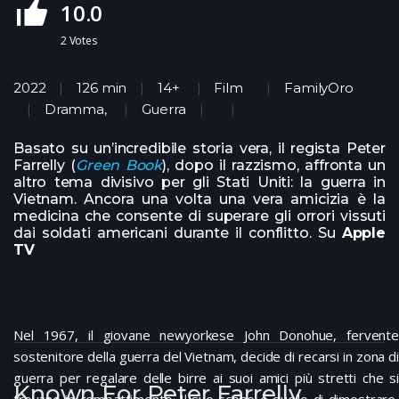
10.0
2
Votes
2022
126 min
14+
Film
FamilyOro
Dramma
,
Guerra
Basato su un’incredibile storia vera, il regista Peter
Farrelly (
Green Book
), dopo il razzismo, affronta un
altro tema divisivo per gli Stati Uniti: la guerra in
Vietnam. Ancora una volta una vera amicizia è la
medicina che consente di superare gli orrori vissuti
dai soldati americani durante il conflitto. Su
Apple
TV
Nel 1967, il giovane newyorkese John Donohue, fervente
sostenitore della guerra del Vietnam, decide di recarsi in zona di
guerra per regalare delle birre ai suoi amici più stretti che si
Known For Peter Farrelly
trovano in combattimento. Il suo scopo è quello di dimostrare,