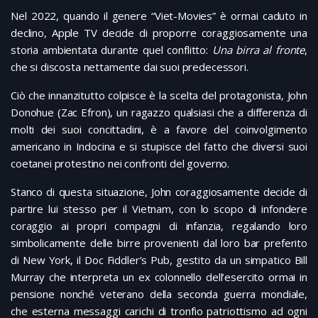
Nel 2022, quando il genere “Viet-Movies” è ormai caduto in
declino, Apple TV decide di proporre coraggiosamente una
storia ambientata durante quel conflitto:
Una birra al fronte
,
che si discosta nettamente dai suoi predecessori.
Ciò che innanzitutto colpisce è la scelta del protagonista, John
Donohue (Zac Efron), un ragazzo qualsiasi che a differenza di
molti dei suoi concittadini, è a favore del coinvolgimento
americano in Indocina e si stupisce del fatto che diversi suoi
coetanei protestino nei confronti del governo.
Stanco di questa situazione, John coraggiosamente decide di
partire lui stesso per il Vietnam, con lo scopo di infondere
coraggio ai propri compagni di infanzia, regalando loro
simbolicamente delle birre provenienti dal loro bar preferito
di New York, il Doc Fiddler’s Pub, gestito da un simpatico Bill
Murray che interpreta un ex colonnello dell’esercito ormai in
pensione nonché veterano della seconda guerra mondiale,
che esterna messaggi carichi di tronfio patriottismo ad ogni