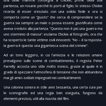
partenza, un rosario perché lo porti al figlio; lo stesso Chickie
ricorda di esser cresciuto con una solida fede e ora si
comporta come un “giusto” che cerca di comprendere se la
guerra sia sempre un male o possa essere giustificata come
aveva creduto alla partenza. “Questa non è più una guerra ma
uno sterminio di massa”: esclama Chickie al fotografo, ora che
ha scoperto le tante vittime civili innocenti. “No – è la risposta-
la guerra è questa: una gigantesca scena del crimine”.
Ad un tono leggero, in cui l’amicizia e le relazioni umane
prevalgono sulle scene di combattimento, il regista Peter
Farrelly accosta uno stile molto ironico, grazie al quale è in
grado di spezzare l’atmosfera di tensione che non abbandona
mai gli amici-soldati impegnati nei combattimenti.
Una colonna sonora in stile anni Sessanta, una certa cura per
le scenografie ed una regia ben eseguita, fungono da
elementi preziosi, utili alla riuscita del film.