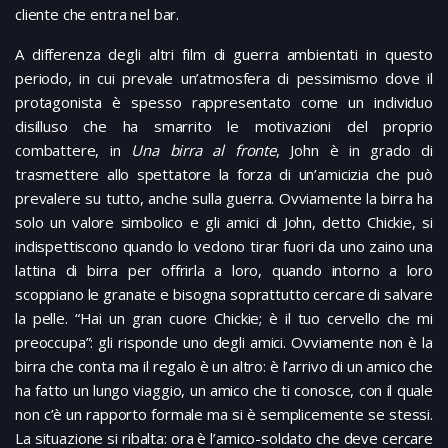
cliente che entra nel bar.
A differenza degli altri film di guerra ambientati in questo
periodo, in cui prevale un’atmosfera di pessimismo dove il
protagonista è spesso rappresentato come un individuo
disilluso che ha smarrito le motivazioni del proprio
combattere, in
Una birra al fronte
, John è in grado di
trasmettere allo spettatore la forza di un’amicizia che può
prevalere su tutto, anche sulla guerra. Ovviamente la birra ha
solo un valore simbolico e gli amici di John, detto Chickie, si
indispettiscono quando lo vedono tirar fuori da uno zaino una
lattina di birra per offrirla a loro, quando intorno a loro
scoppiano le granate e bisogna soprattutto cercare di salvare
la pelle. “Hai un gran cuore
Chickie
; è il tuo cervello che mi
preoccupa”: gli risponde uno degli amici. Ovviamente non è la
birra che conta ma il regalo è un altro: è l’arrivo di un amico che
ha fatto un lungo viaggio, un amico che ti conosce, con il quale
non c’è un rapporto formale ma si è semplicemente se stessi.
La situazione si ribalta: ora è l’amico-soldato che deve cercare