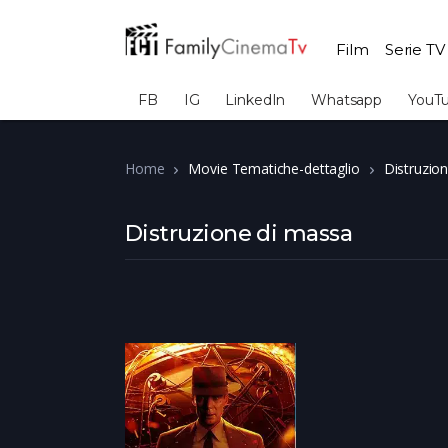
Film
Serie TV
FB
IG
LinkedIn
Whatsapp
YouT
Home
Movie Tematiche-dettaglio
Distruzio
Distruzione di massa