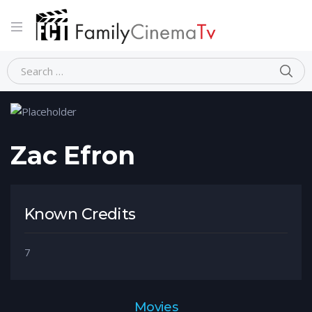
Home
Person
Zac Efron
Zac Efron
Known Credits
7
Movies