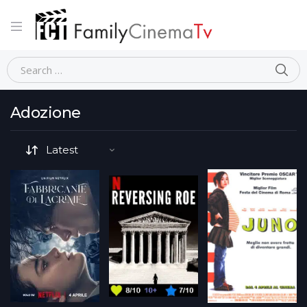
Home
Movie Tematiche-dettaglio
Adozione
Adozione