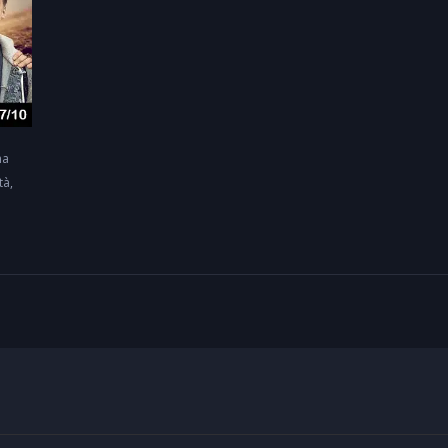
na
tà