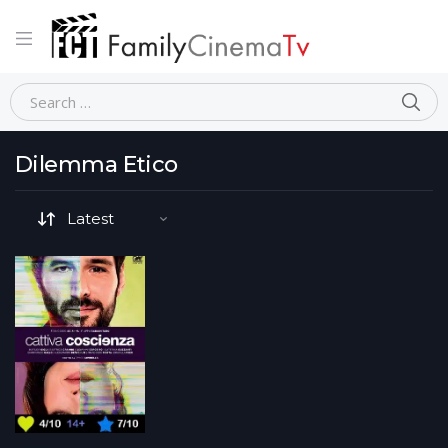
Home
Movie Tematiche (generale)
Dilemma Etico
Dilemma Etico