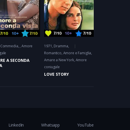
Commedia
Amore
1971
Dramma
,
gale
Romantico
Amore e Famiglia
RE A SECONDA
Amare a New York, Amore
A
coniugale
LOVE STORY
LinkedIn
Whatsapp
YouTube