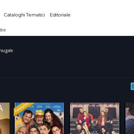
Cataloghi Tematici
Editoriale
ube
niugale