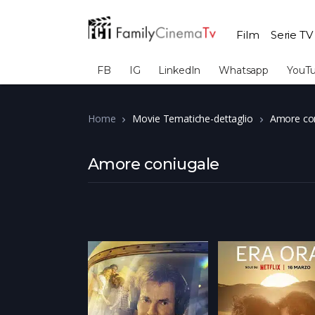
Film
Serie TV
FB
IG
LinkedIn
Whatsapp
YouT
Home
Movie Tematiche-dettaglio
Amore co
Amore coniugale