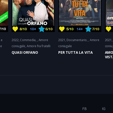
 e
2022
Commedia
Amore
2021
Documentario
Amore
2021
le
coniugale, Amore fra fratelli
coniugale
coniu
QUASI ORFANO
PER TUTTA LA VITA
AMO
VIST
FB
IG