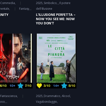
Commedia
,
2025
Simbolico
Il potere
mentale
,
Fantasy
dell'illusione
RNITY
L’ILLUSIONE PERFETTA –
NOW YOU SEE ME: NOW
YOU DON’T
Fantascienza
,
2025
Drammatico
Alcool,
pico
Vagabondaggio