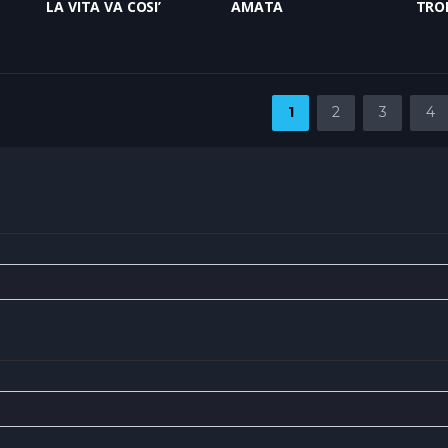
LA VITA VA COSI’
AMATA
TRO
1
2
3
4