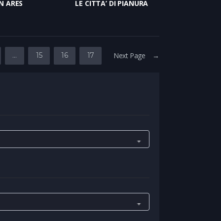
N ARES
LE CITTA’ DI PIANURA
…
15
16
17
Next Page →