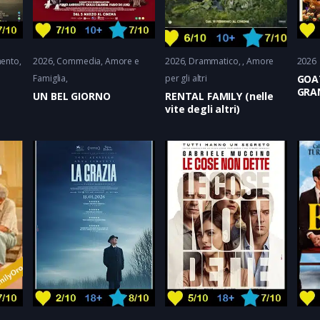
ento,
2026
Commedia
Amore e
2026
Drammatico
Amore
2026
Famiglia
per gli altri
GOA
GRA
UN BEL GIORNO
RENTAL FAMILY (nelle
vite degli altri)