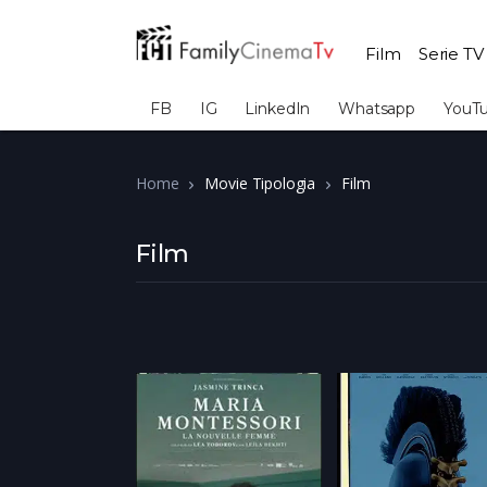
Film
Serie TV
FB
IG
LinkedIn
Whatsapp
YouT
Home
Movie Tipologia
Film
Film