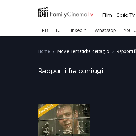
Film
Serie TV
FB
IG
LinkedIn
Whatsapp
YouT
Home
Movie Tematiche-dettaglio
Rapporti f
Rapporti fra coniugi