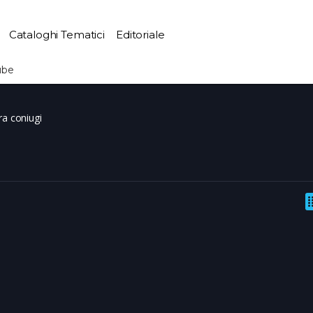
Cataloghi Tematici
Editoriale
ube
ra coniugi