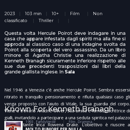
2023
103 min
10+
Film
Non
classificato
Thriller
Questa volta Hercule Poirot deve indagare in una
casa che appare infestata dagli spiriti ma alla fine si
approda al classico caso di una indagine svolta da
Poirot alla scoperta del vero assassino. Da un libro
minore di Agatha Christie una realizzazione di
Kenneth Branagh sicuramente inferiore rispetto alle
sue due precedenti trasposizioni dai libri della
grande giallista inglese. In
Sala
Nel 1946 a Venezia c’è anche Hercule Poirot. Sembra essersi
ritirato in tranquillo pensionamento e rifiuta qualsiasi caso gli
venga proposto con l’aiuto di Vitale, la sua guardia del corpo.
Known For Kenneth Branagh
Viene a trovarlo Ariadne Oliver, sua amica e famosa scrittrice di
gialli, invitandolo a partecipare a una seduta spiritica nel palazzo
1993
FamilyVerde
Film
Dramma
della cantante lirica Rowena Drake. L’obiettivo è riuscire a
MOLTO RUMORE PER NULLA