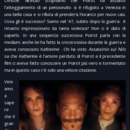
Christie. All’inizio scopriamo che Poirot ha assunto
l’atteggiamento di un pensionato: si è rifugiato a Venezia in
una bella casa e si rifiuta di prendersi l’incarico per nuovi casi.
Cosa gli è successo? Siamo nel ’47, subito dopo la guerra: è
rimasto impressionato da tanta violenza? Non ci è dato di
saperlo. In una sequenza successiva Poirot parla con la
medium: anche lei ha fatto la crocerossina durante la guerra e
aveva conosciuto Katherine . Chi ha visto
Assassinio sul Nilo
sa che Katherine è l’amore perduto di Poirot e il precedente
film ci aveva fatto conoscere un Poirot più vero e tormentato
ma in questo caso c’è solo una veloce citazione.
Veni
amo
a
sape
re
che Il
gran