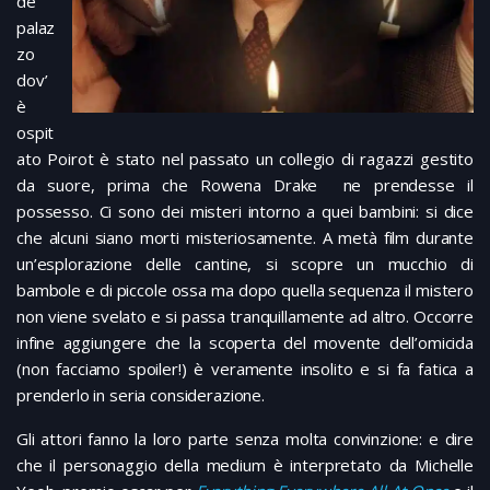
de
palaz
zo
dov’
è
ospit
ato Poirot è stato nel passato un collegio di ragazzi gestito
da suore, prima che Rowena Drake ne prendesse il
possesso. Ci sono dei misteri intorno a quei bambini: si dice
che alcuni siano morti misteriosamente. A metà film durante
un’esplorazione delle cantine, si scopre un mucchio di
bambole e di piccole ossa ma dopo quella sequenza il mistero
non viene svelato e si passa tranquillamente ad altro. Occorre
infine aggiungere che la scoperta del movente dell’omicida
(non facciamo spoiler!) è veramente insolito e si fa fatica a
prenderlo in seria considerazione.
Gli attori fanno la loro parte senza molta convinzione: e dire
che il personaggio della medium è interpretato da Michelle