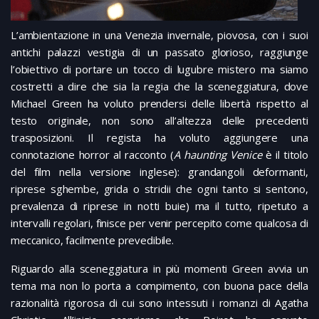
L’ambientazione in una Venezia invernale, piovosa, con i suoi
antichi palazzi vestigia di un passato glorioso, raggiunge
l’obiettivo di portare un tocco di lugubre mistero ma siamo
costretti a dire che sia la regia che la sceneggiatura, dove
Michael Green ha voluto prendersi delle libertà rispetto al
testo originale, non sono all’altezza delle precedenti
trasposizioni. Il regista ha voluto aggiungere una
connotazione horror al racconto (
A haunting Venice
è il titolo
del film nella versione inglese): grandangoli deformanti,
riprese sghembe, grida o stridii che ogni tanto si sentono,
prevalenza di riprese in notti buie) ma il tutto, ripetuto a
intervalli regolari, finisce per venir percepito come qualcosa di
meccanico, facilmente prevedibile.
Riguardo alla sceneggiatura in più momenti Green avvia un
tema ma non lo porta a compimento, con buona pace della
razionalità rigorosa di cui sono intessuti i romanzi di Agatha