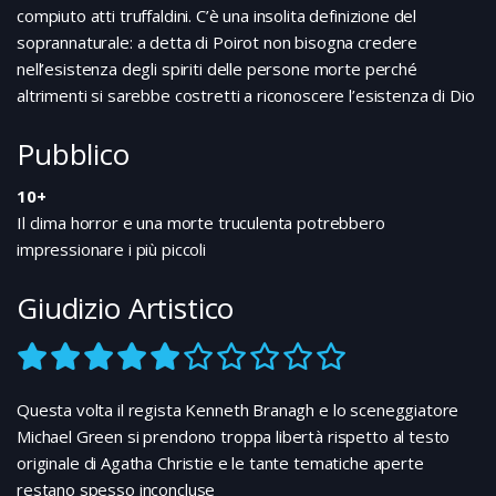
Oliver, alberi adornati di haiku e nemici redenti.
compiuto atti truffaldini. C’è una insolita definizione del
Cosa resta da aggiungere? La commedia è nota, la
soprannaturale: a detta di Poirot non bisogna credere
natura in fiore e l’amore vince tutto
nell’esistenza degli spiriti delle persone morte perché
altrimenti si sarebbe costretti a riconoscere l’esistenza di Dio
Pubblico
10+
Il clima horror e una morte truculenta potrebbero
impressionare i più piccoli
Giudizio Artistico
Questa volta il regista Kenneth Branagh e lo sceneggiatore
Michael Green si prendono troppa libertà rispetto al testo
originale di Agatha Christie e le tante tematiche aperte
restano spesso inconcluse