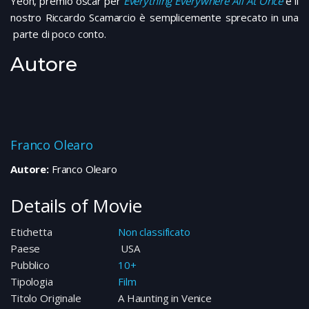
Yeoh, premio oscar per
Everything Everywhere All At Once
e il
nostro Riccardo Scamarcio è semplicemente sprecato in una
parte di poco conto.
Autore
Franco Olearo
Autore:
Franco Olearo
Details of Movie
Etichetta
Non classificato
Paese
USA
Pubblico
10+
Tipologia
Film
Titolo Originale
A Haunting in Venice