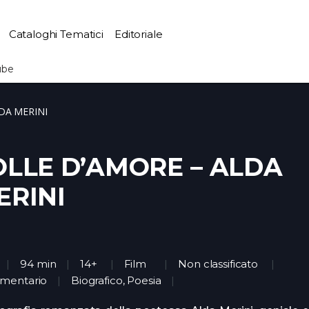
Cataloghi Tematici
Editoriale
ube
DA MERINI
OLLE D’AMORE – ALDA
ERINI
94 min
14+
Film
Non classificato
mentario
Biografico, Poesia