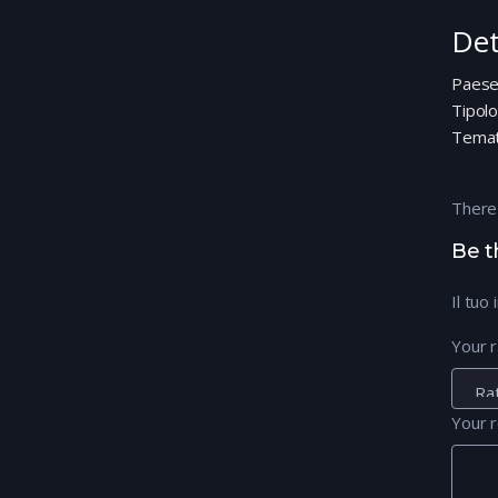
Det
Paes
Tipolo
Temat
There
Be t
Il tuo
Your r
Your 