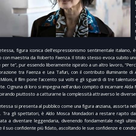
tessa, figura iconica dell’espressionismo sentimentale italiano, è
o con maestria da Roberto Faenza. Il titolo stesso evoca subito uno dei
per te”, pur essendo liberamente ispirato a un altro lavoro, “Perch
borazione tra Faenza e Lea Tafuri, con il contributo illuminante
Miloni, il film pone l’accento sui volti e gli sguardi di tre talentuos
e. Ognuna di loro si impegna nell’arduo compito di incarnare Alda M
irando piuttosto a catturarne la complessità attraverso le diverse 
tessa si presenta al pubblico come una figura anziana, assorta nel
. Tra gli spettatori, è Aldo Mosca Mondadori a restare rapito dall
nata a diventare leggendaria, divenendo fondamentale negli ultim
e il suo confidente più fidato, ascoltando le sue confidenze e condiv