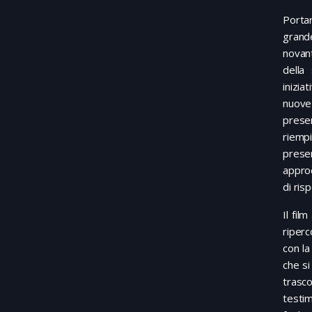
Porta
grand
novant
della
inizi
nuove
prese
riemp
prese
approc
di ris
Il fil
riperc
con la
che si
trasc
testim