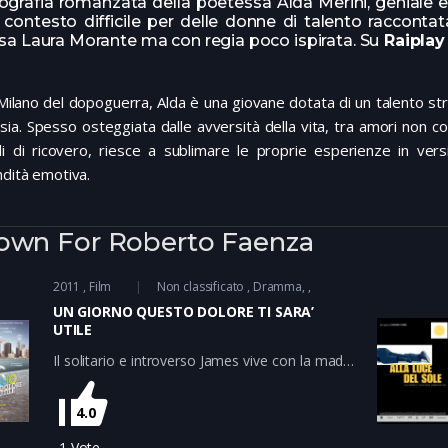
ografia romanzata della poetessa Alda Merini, geniale e
 contesto difficile per delle donne di talento racconta
sa Laura Morante ma con regia poco ispirata. Su
Raiplay
Milano del dopoguerra, Alda è una giovane dotata di un talento str
sia. Spesso osteggiata dalle avversità della vita, tra amori non co
i di ricovero, riesce a sublimare le proprie esperienze in versi
dità emotiva.
own For Roberto Faenza
2011
Film
Non classificato
Dramma
UN GIORNO QUESTO DOLORE TI SARA’
UTILE
Il solitario e introverso James vive con la madre
gallerista, instabile collezionista di mariti, e la
sorella, che a 23 anni scrive le sue memorie e
4.0
ha una relazione con un professore sposato
che ha il doppio dei suoi anni; suo padre,
1
Vote