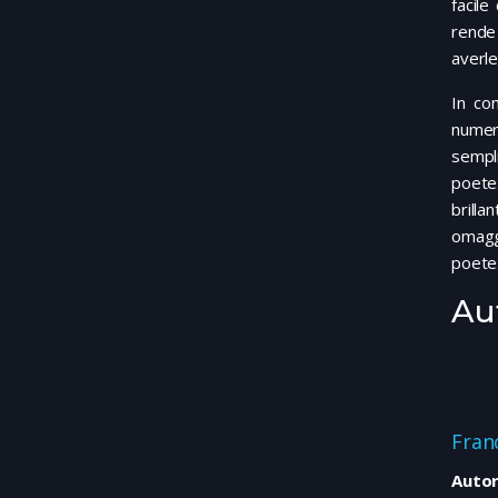
facile
rende 
averle
In co
numer
sempli
poete
brilla
omaggi
poetes
Au
Fran
Autor