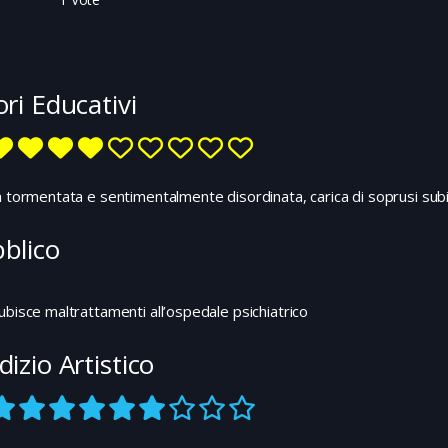
separato, invece esce solo con ragazze
giovanissime. Tutti, lui compreso, si
preoccupano che James non sia “normale”.
Solo sua nonna Nanette sembra capire il suo
ori Educativi
spaesamento e la sua “diversità”. Ma per tirarlo
fuori dal suo impasse esistenziale ci vorrà
l’aiuto di una life coach molto particolare…
a tormentata e sentimentalmente disordinata, carica di soprusi subi
blico
ubisce maltrattamenti all’ospedale psichiatrico
dizio Artistico