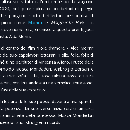
palinsesto stilato dall’emittente per la stagione
2024, nel quale spiccano produzioni di pregio
che pongono sotto i riflettori personalità di
spicco come
Mameli
e
Margherita Hac
k. Un
nuovo nome, ora, si unisce a questa prestigiosa
lista: Alda Merini.
 al centro del film “Folle d’amore – Alda Merini”
 suoi capolavori letterari, “Folle, folle, folle di
é ti ho perduto” di Vincenza Alfano. Frutto della
 di Arnoldo Mosca Mondadori, Ambrogio Borsani e
e attrici: Sofia D’Elia, Rosa Diletta Rossi e Laura
erini, non limitandosi a una semplice imitazione,
fasi della sua esistenza.
la lettura delle sue poesie davanti a una sparuta
a potenza dei suoi versi. Inizia così un’amicizia
i anni di vita della poetessa. Mosca Mondadori
idendo i suoi struggenti ricordi.