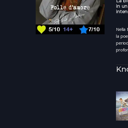
La bi
in un
inten
Nella 
la poe
period
profon
Kn