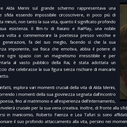
re Alda Merini sul grande schermo rappresentava una
e sfida essendo impossibile circoscrivere, in poco più di
a minuti, non tanto la sua vita, quanto il significato profondo
 sua esistenza. Il film-tv di Raiuno e RaiPlay, una nobile
ativa volta a commemorare la poetessa presso vecchie e
 generazioni, fa del suo meglio, facendo sì che la sua
nza imponente, sia fisica che emotiva, abbia il potere di
ire ogni spazio con un magnetismo irresistibile e per
ntarla al vasto pubblico della Rai, è stata adottata un
cio che celebrasse la sua figura senza rischiare di mancarle
petto.
m infatti, esplora vari momenti cruciali della vita di Alda Merini,
orrendo i momenti della sua giovinezza segnata dall’incontro
 poesia, fino al matrimonio e all’esperienza dell’internamento,
 rivelerà cruciale per la sua vena creativa. Inoltre, di fronte alla s
orsi in manicomio, Roberto Faenza e Lea Tafuri si sono affidati
oniare il suo profondo attaccamento alla vita, persino nei momenti