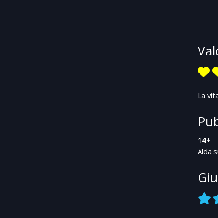
Val
La vit
Pub
14+
Alda s
Giu