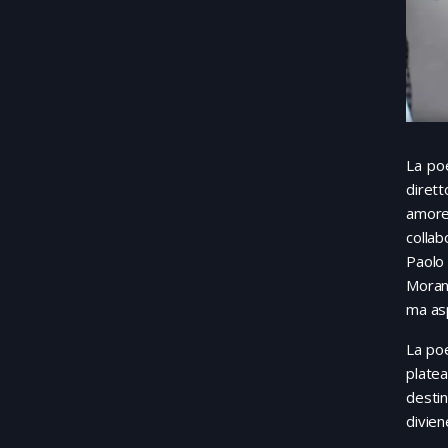
La poe
dirett
amore 
colla
Paolo 
Morant
ma asp
La poe
platea
desti
divien