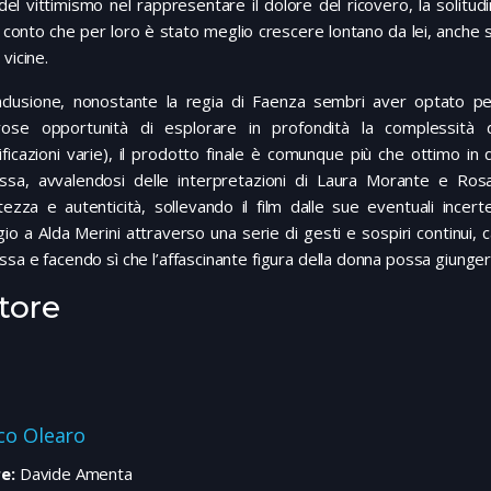
 del vittimismo nel rappresentare il dolore del ricovero, la solitudi
conto che per loro è stato meglio crescere lontano da lei, anche se 
 vicine.
nclusione, nonostante la regia di Faenza sembri aver optato per
ose opportunità di esplorare in profondità la complessità d
ficazioni varie), il prodotto finale è comunque più che ottimo in
ssa, avvalendosi delle interpretazioni di Laura Morante e Rosa
ntezza e autenticità, sollevando il film dalle sue eventuali ince
o a Alda Merini attraverso una serie di gesti e sospiri continui, 
sa e facendo sì che l’affascinante figura della donna possa giunger
tore
co Olearo
e:
Davide Amenta