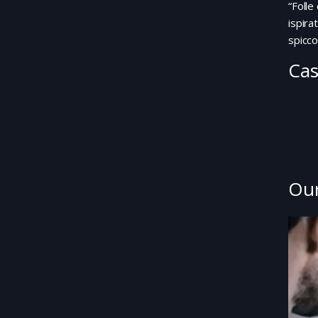
“Folle
ispira
spicco
Cas
Our