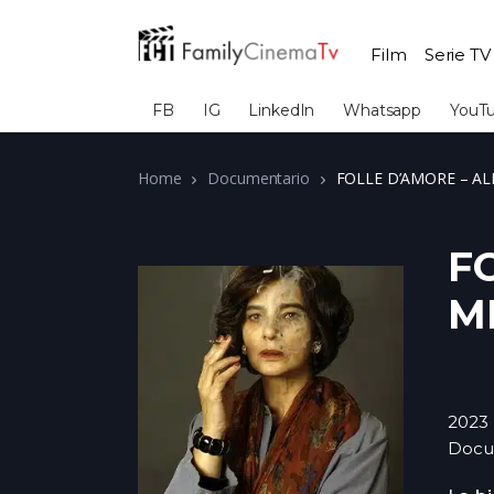
Film
Serie TV
FB
IG
LinkedIn
Whatsapp
YouT
Home
Documentario
FOLLE D’AMORE – AL
F
M
2023
Docu