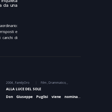
 inquieta
ta da una
aordinario:
rrisposti e
 carichi di
2004
FamilyOro
Film
Drammatico
ALLA LUCE DEL SOLE
Don Giuseppe Puglisi viene nominato
parroco nel quartiere Brancaccio di
Palermo nel '90. Tre anni dopo veniva