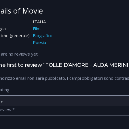
ails of Movie
e
ITALIA
gia
Film
iche (generale)
Biografico
Poesia
 are no reviews yet.
he first to review “FOLLE D’AMORE – ALDA MERINI
 indirizzo email non sarà pubblicato.
I campi obbligatori sono contra
ating
review
*