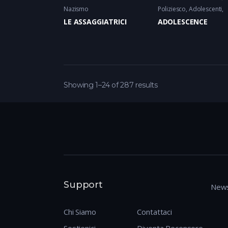
Nazismo
Poliziesco
Adolescenti
LE ASSAGGIATRICI
ADOLESCENCE
Showing 1–24 of 287 results
Support
News
Chi Siamo
Contattaci
Sostienici
Diventa Recensore