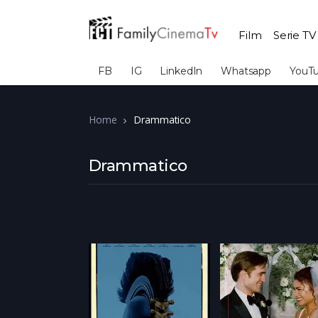
Film
Serie TV
FB
IG
LinkedIn
Whatsapp
YouT
Home
Drammatico
Drammatico