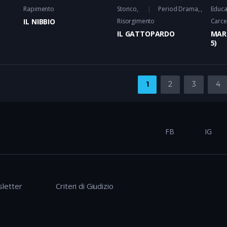
Rapimento
Storico
,
Period Drama
Educa
IL NIBBIO
Risorgimento
Carce
IL GATTOPARDO
MARE
5)
1
2
3
4
FB
IG
letter
Criteri di Giudizio