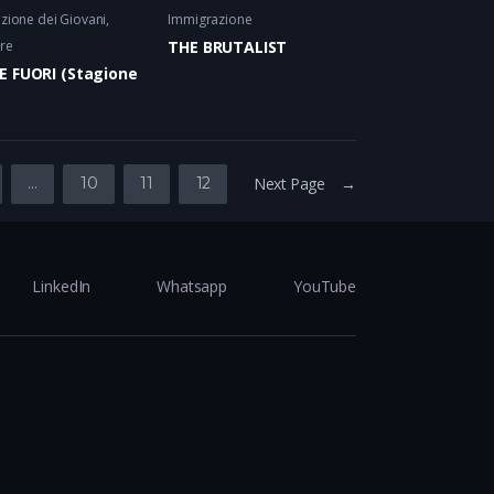
zione dei Giovani
Immigrazione
re
THE BRUTALIST
 FUORI (Stagione
…
10
11
12
Next Page →
LinkedIn
Whatsapp
YouTube