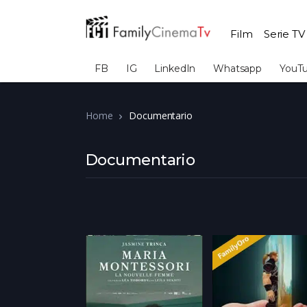
Film
Serie TV
FB
IG
LinkedIn
Whatsapp
YouT
Home
Documentario
Documentario