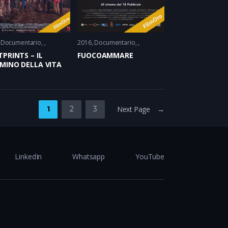
Documentario
2016
Documentario
PRINTS – IL
FUOCOAMMARE
MINO DELLA VITA
1
2
3
Next Page →
LinkedIn
Whatsapp
YouTube