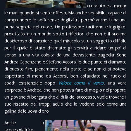
cresciuto e a menar
le mani quando si sente offeso. Ma anche sensibile, capace di
comprendere le sofferenze degli altri, perché anche lui ha una
pena segreta nel cuore. Un professore taciturno e ingrigito,
proiettato in un mondo sotto i riflettori che non è il suo ma
desideroso di compiere quel miracolo su un soggetto difficile
per il quale è stato chiamato: gli servirà a ridare un po’ di
senso a una vita colpita da una devastante tragedia. Sono
Andrea Capenzano e Stefano Accorsi le due punte di diamante
di questo film, pienamente nella parte e se non ci si poteva
aspettare di meno da Accorsi, ben collaudato nel ruolo di
coach esistenziale dopo
Veloce come il vento
, una vera
sorpresa è Andrea, che non poteva fare di meglio nel proporci
un giovane di borgata che al di là del successo, vuole trovare il
suo riscatto dai troppi adulti che lo vedono solo come una
gallina dalle uova d’oro.
Anche la
sceneggiatrice