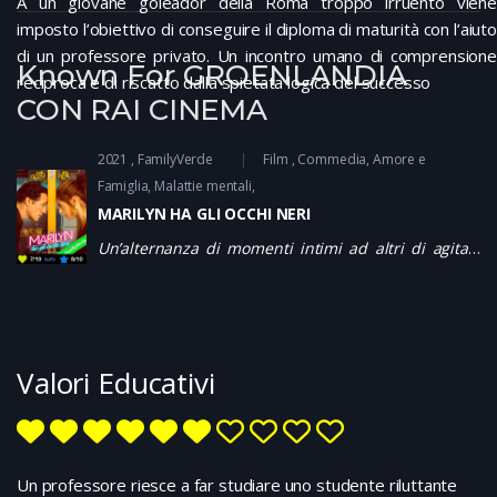
A un giovane goleador della Roma troppo irruento viene
imposto l’obiettivo di conseguire il diploma di maturità con l’aiuto
di un professore privato. Un incontro umano di comprensione
Known For GROENLANDIA
reciproca e di riscatto dalla spietata logica del successo
CON RAI CINEMA
2021
FamilyVerde
Film
Commedia
Amore e
Famiglia, Malattie mentali
MARILYN HA GLI OCCHI NERI
Un’alternanza di momenti intimi ad altri di agitata
confusione caratterizza la mano sicura del regista.
Bravi i due protagonisti, anche perché sono ben
diretti. Su
Netflix
Valori Educativi
Un professore riesce a far studiare uno studente riluttante