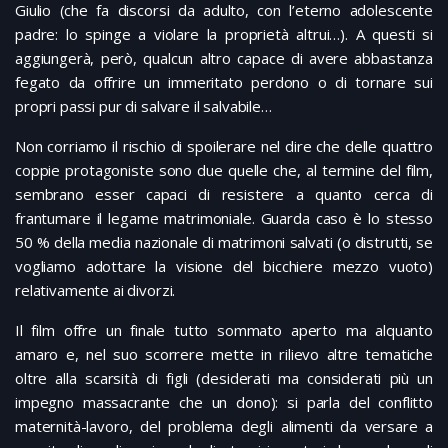
Giulio (che fa discorsi da adulto, con l’eterno adolescente
padre: lo spinge a violare la proprietà altrui…). A questi si
aggiungerà, però, qualcun altro capace di avere abbastanza
fegato da offrire un immeritato perdono o di tornare sui
propri passi pur di salvare il salvabile…
Non corriamo il rischio di spoilerare nel dire che delle quattro
coppie protagoniste sono due quelle che, al termine del film,
sembrano esser capaci di resistere a quanto cerca di
frantumare il legame matrimoniale. Guarda caso è lo stesso
50 % della media nazionale di matrimoni salvati (o distrutti, se
vogliamo adottare la visione del bicchiere mezzo vuoto)
relativamente ai divorzi.
Il film offre un finale tutto sommato aperto ma alquanto
amaro e, nel suo scorrere mette in rilievo altre tematiche
oltre alla scarsità di figli (desiderati ma considerati più un
impegno massacrante che un dono): si parla del conflitto
maternità-lavoro, del problema degli alimenti da versare a