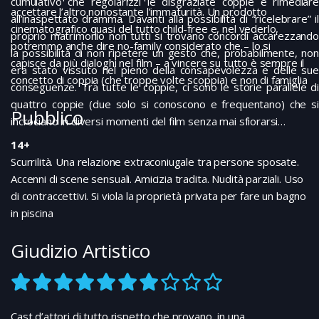
cumulativo che regolarizzi le disgraziate coppie e rimediare
accettare l’altro nonostante l’immaturità. Un prodotto
all’inaspettato dramma. Davanti alla possibilità di “ricelebrare” il
cinematografico quasi del tutto child-free e, nel vederlo,
proprio matrimonio non tutti si trovano concordi accarezzando
potremmo anche dire no-family considerato che – lo si
la possibilità di non ripetere un gesto che, probabilmente, non
capisce da più dialoghi nel film – a vincere su tutto è sempre il
era stato vissuto nel pieno della consapevolezza e delle sue
concetto di coppia (che troppe volte scoppia) e non di famiglia
conseguenze. Tra tutte le coppie, ci sono le storie parallele di
quattro coppie (due solo si conoscono e frequentano) che si
Pubblico
incrociano in diversi momenti del film senza mai sfiorarsi…
14+
Scurrilità. Una relazione extraconiugale tra persone sposate.
Accenni di scene sensuali. Amicizia tradita. Nudità parziali. Uso
di contraccettivi. Si viola la proprietà privata per fare un bagno
in piscina
Giudizio Artistico
Cast d’attori di tutto rispetto che provano, in una