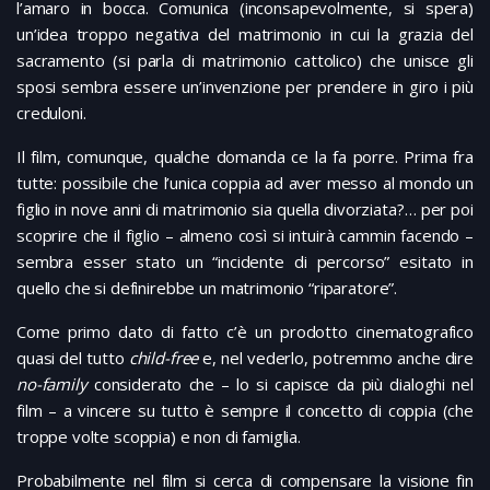
l’amaro in bocca. Comunica (inconsapevolmente, si spera)
un’idea troppo negativa del matrimonio in cui la grazia del
sacramento (si parla di matrimonio cattolico) che unisce gli
sposi sembra essere un’invenzione per prendere in giro i più
creduloni.
Il film, comunque, qualche domanda ce la fa porre. Prima fra
tutte: possibile che l’unica coppia ad aver messo al mondo un
figlio in nove anni di matrimonio sia quella divorziata?… per poi
scoprire che il figlio – almeno così si intuirà cammin facendo –
sembra esser stato un “incidente di percorso” esitato in
quello che si definirebbe un matrimonio “riparatore”.
Come primo dato di fatto c’è un prodotto cinematografico
quasi del tutto
child-free
e, nel vederlo, potremmo anche dire
no-family
considerato che – lo si capisce da più dialoghi nel
film – a vincere su tutto è sempre il concetto di coppia (che
troppe volte scoppia) e non di famiglia.
Probabilmente nel film si cerca di compensare la visione fin