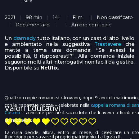
1
Vote
2021
98 min
14+
Film
Non classificato
Documentario
Amore coniugale
Un
dramedy
tutto italiano, con un cast di alto livello
e ambientato nella suggestiva
Trastevere
che
mette a tema una domanda: “Se avessi la
possibilità, ti risposeresti?”. Alla domanda iniziale
seguono molti altri interrogativi non facili da gestire.
Disponibile su
Netflix.
Quattro coppie romane si ritrovano, dopo 9 anni di matrimonio,
con le rispettive nozze – celebrate nella
cappella romana di san
Valori Educativi
Cosimo
– annullate perché il sacerdote che li aveva officiati era
un impostore.
La curia decide, allora, entro un mese, di celebrare un rito
Il perdono per salvare il proprio matrimonio. La forza di