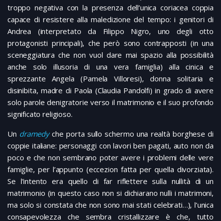
troppo negativa con la presenza dell’unica coriacea coppia
capace di resistere alla maledizione del tempo: i genitori di
Andrea (interpretato da Filippo Nigro, uno degli otto
protagonisti principali), che però sono contrapposti (in una
sceneggiatura che non vuol dare mai spazio alla possibilità
anche solo illusoria di una vera famiglia) alla cinica e
sprezzante Angela (Pamela Villoresi), donna solitaria e
disinibita, madre di Paola (Claudia Pandolfi) in grado di avere
solo parole denigratorie verso il matrimonio e il suo profondo
significato religioso.
Un
dramedy
che porta sullo schermo una realtà borghese di
coppie italiane: personaggi con lavori ben pagati, auto non da
poco e che non sembrano poter avere i problemi delle vere
famiglie, per l’appunto (eccezion fatta per quella divorziata).
Se l’intento era quello di far riflettere sulla nullità di un
matrimonio (in questo caso non si dichiarano nulli i matrimoni,
ma solo si constata che non sono mai stati celebrati…), l’unica
consapevolezza che sembra cristallizzare è che, tutto