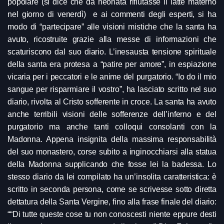
popolare (si dice che da neonata rifiutasse il latte materno
nel giorno di venerdì) e ai commenti degli esperti, si ha
modo di “partecipare” alle visioni mistiche che la santa ha
avuto, ricostruite grazie alla messe di informazioni che
scaturiscono dal suo diario. L’inesausta tensione spirituale
della santa era protesa a “patire per amore”, in espiazione
vicaria per i peccatori e le anime del purgatorio. “Io do il mio
sangue per risparmiare il vostro”, ha lasciato scritto nel suo
diario, rivolta al Cristo sofferente in croce. La santa ha avuto
anche terribili visioni delle sofferenze dell’inferno e del
purgatorio ma anche tanti colloqui consolanti con la
Madonna. Appena insignita della massima responsabilità
del suo monastero, corse subito a inginocchiarsi alla statua
della Madonna supplicando che fosse lei la badessa. Lo
stesso diario da lei compilato ha un’insolita caratteristica: è
scritto in seconda persona, come se scrivesse sotto diretta
dettatura della Santa Vergine, fino alla frase finale del diario:
““Di tutte queste cose tu non conoscesti niente eppure desti