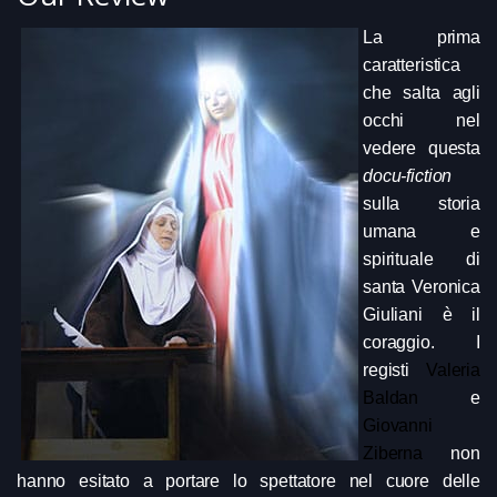
La prima
caratteristica
che salta agli
occhi nel
vedere questa
docu-fiction
sulla storia
umana e
spirituale di
santa Veronica
Giuliani è il
coraggio. I
registi
Valeria
Baldan
e
Giovanni
Ziberna
non
hanno esitato a portare lo spettatore nel cuore delle