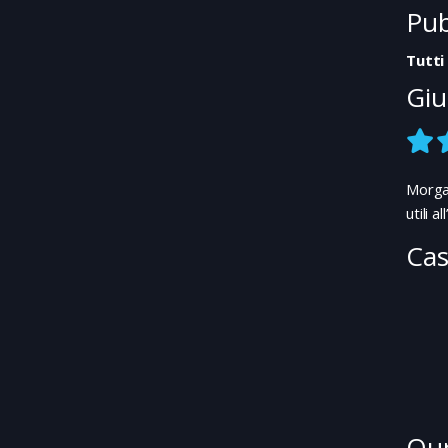
Pub
Tutti
Giu
Morgan
utili 
Cas
Our