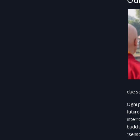
due so
Ogni p
futuro
inter
buddis
“senso