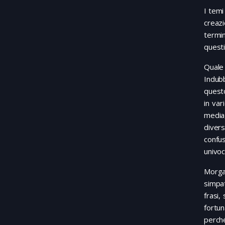
I temi
creaz
termin
questi
Quale
Indubb
questo
in var
media
diver
confu
univoc
Morga
simpat
frasi,
fortun
perché