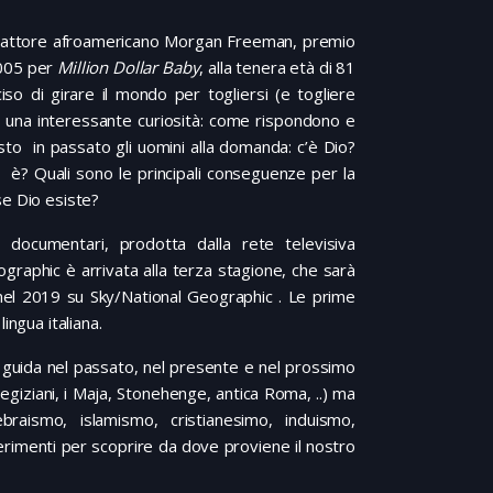
o attore afroamericano Morgan Freeman, premio
005 per
Million Dollar Baby
, alla tenera età di 81
iso di girare il mondo per togliersi (e togliere
) una interessante curiosità: come rispondono e
sto in passato gli uomini alla domanda: c’è Dio?
i è? Quali sono le principali conseguenze per la
se Dio esiste?
 documentari, prodotta dalla rete televisiva
graphic è arrivata alla terza stagione, che sarà
 nel 2019 su Sky/National Geographic . Le prime
ingua italiana.
da guida nel passato, nel presente e nel prossimo
i egiziani, i Maja, Stonehenge, antica Roma, ..) ma
braismo, islamismo, cristianesimo, induismo,
perimenti per scoprire da dove proviene il nostro