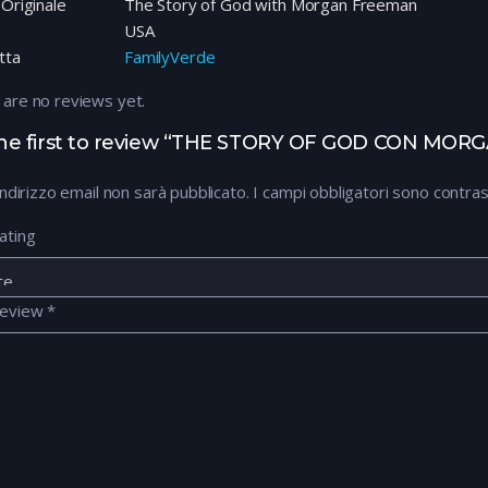
 Originale
The Story of God with Morgan Freeman
e
USA
tta
FamilyVerde
 are no reviews yet.
he first to review “THE STORY OF GOD CON MORG
 indirizzo email non sarà pubblicato.
I campi obbligatori sono contra
ating
review
*