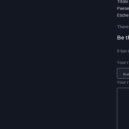
Titolo
Paes
Etiche
There
Be t
Il tuo
Your r
Your 