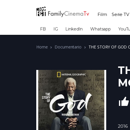
Film
Serie TV
FB
IG
LinkedIn
Whatsapp
YouT
Home
Documentario
THE STORY OF GOD C
T
M
2016