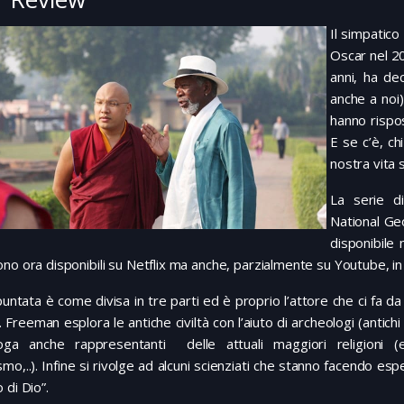
Il simpatic
Oscar nel 2
anni, ha dec
anche a noi
hanno rispo
E se c’è, ch
nostra vita 
La serie di
National Geo
disponibile
no ora disponibili su Netflix ma anche, parzialmente su Youtube, in l
untata è come divisa in tre parti ed è proprio l’attore che ci fa 
. Freeman esplora le antiche civiltà con l’aiuto di archeologi (antich
roga anche rappresentanti delle attuali maggiori religioni (e
mo,..). Infine si rivolge ad alcuni scienziati che stanno facendo es
 di Dio”.