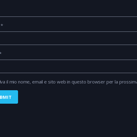
e
*
*
lva il mio nome, email e sito web in questo browser per la prossi