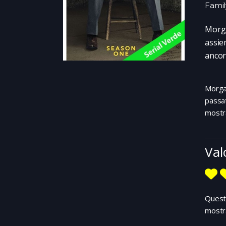
Fami
Morga
assie
ancor
Morgan
passat
mostra
Val
Questa
mostra