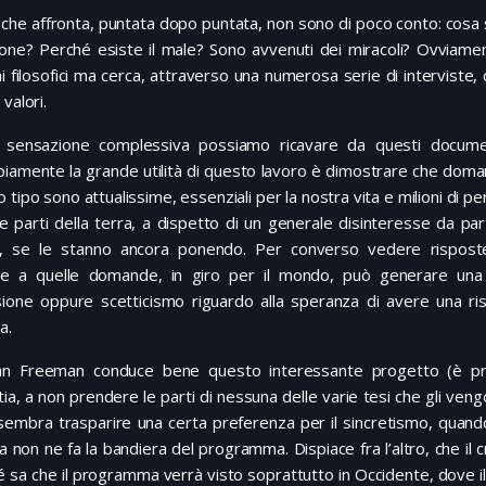
 che affronta, puntata dopo puntata, non sono di poco conto: cosa
ione? Perché esiste il male? Sono avvenuti dei miracoli? Ovviam
i filosofici ma cerca, attraverso una numerosa serie di interviste, 
 valori.
 sensazione complessiva possiamo ricavare da questi docume
iamente la grande utilità di questo lavoro è dimostrare che doma
 tipo sono attualissime, essenziali per la nostra vita e milioni di p
ie parti della terra, a dispetto di un generale disinteresse da par
, se le stanno ancora ponendo. Per converso vedere rispost
se a quelle domande, in giro per il mondo, può generare una
sione oppure scetticismo riguardo alla speranza di avere una ri
a.
n Freeman conduce bene questo interessante progetto (è pro
ia, a non prendere le parti di nessuna delle varie tesi che gli ven
 sembra trasparire una certa preferenza per il sincretismo, quand
a non ne fa la bandiera del programma. Dispiace fra l’altro, che il c
 sa che il programma verrà visto soprattutto in Occidente, dove il