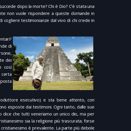
 succede dopo la morte? Chi è Dio? C’è stata una
ente non vuole rispondere a queste domande in
di cogliere testimonianze dal vivo di chi crede in
ntari?
nde di
ersone,
te dei
e così
 certa
sposta
duttore esecutivo) e sta bene attento, con
gono esposte dai testimoni. Ogni tanto, dalle sue
o dice che tutti veneriamo un unico dio, ma per
ristianesimo sia la religione più trascurata; forse
 cristianesimo è prevalente. La parte più debole