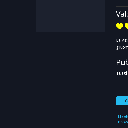
Val
La vis
gliuom
Pub
Tutti
C
Nicol
Brow