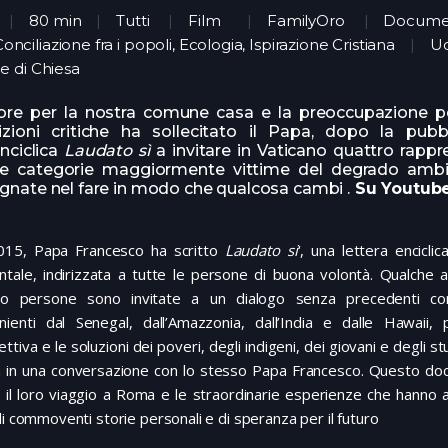
80 min
Tutti
Film
FamilyOro
Documen
onciliazione fra i popoli, Ecologia, Ispirazione Cristiana
Uo
 di Chiesa
ore per la nostra comune casa e la preoccupazione p
izioni critiche ha sollecitato il Papa, dopo la pubb
enciclica
Laudato sì
a invitare in Vaticano quattro rappr
le categorie maggiormente vittime del degrado ambi
nate nel fare in modo che qualcosa cambi .
Su Youtub
015, Papa Francesco ha scritto
Laudato si
‘, una lettera enciclica
ntale, indirizzata a tutte le persone di buona volontà. Qualche 
ro persone sono invitate a un dialogo senza precedenti co
nienti dal Senegal, dall’Amazzonia, dall’India e dalle Hawaii, 
ttiva e le soluzioni dei poveri, degli indigeni, dei giovani e degli st
a in una conversazione con lo stesso Papa Francesco. Questo do
 il loro viaggio a Roma e le straordinarie esperienze che hanno 
di commoventi storie personali e di speranza per il futuro