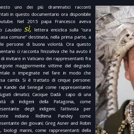
uesto uno dei più drammatici racconti
ntati in questo documentario ora disponibile
outube. Nel 2015 papa Francesco aveva
sì,
to
Laudato
lettera enciclica sulla “cura
casa comune” destinata, nella prima parte, a
 le persone di buona volontà. Ora questo
ntario ci racconta l’iniziativa che ha avuto il
i invitare in Vaticano dei rappresentanti fra
tegorie maggiormente vittime del degrado
ntale o impegnate nel fare in modo che
osa cambi. Si è trattato di cinque persone:
a Kande dal Senegal come rappresentante
ifugiati climatici; Cacique Dadà capo di una
ità di indigeni della Patagonia, come
esentante degli indigeni; l’attivista per
biente indiana Ridhima Pandey come
esentante dei giovani; Greg Asner and Robin
n, biologi marini, come rappresentanti della