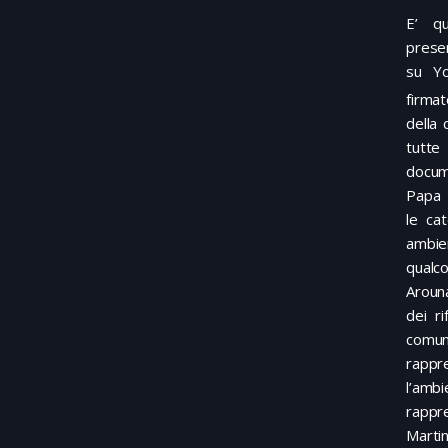
E’ q
prese
su Y
firma
della 
tutte
docume
Papa d
le ca
ambie
qualc
Aroun
dei r
comun
rappr
l’am
rappr
Marti