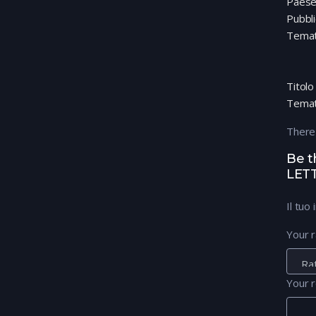
Paes
Pubbl
Temat
Titolo
Temat
There
Be t
LET
Il tuo
Your r
Your 