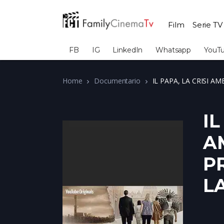
Film
Serie TV
FB
IG
LinkedIn
Whatsapp
YouT
Home
Documentario
IL PAPA, LA CRISI A
IL
A
P
L