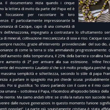
za. Il documentario inizia quando i cinque
no la lettera di invito da parte del Papa ed è
ta l’occasione per raccontare le loro
ienze. E’ particolarmente impressionante la
monianza di Cacique, capo di una comunità di
eni dell’Amazzonia, impegnato a contrastare lo sfruttamento sen
ta di minerali, coltivazione meccanizzata di soia e riso. Cacique rac
empre riuscito, grazie all’intervento provvidenziale del suo dio, a
monianze di come la terra si stia ammalando progressivamente: c
dell’aumento della temperatura, il 25% della barriera corallina hawa
iore aumento di 2° per arrivare alla sua estinsione. Infine l’i
dente del movimento
Laudato sì
che si è molto prodigata perché qu
 massima semplicità e schiettezza, secondo lo stile di papa Fran
inizia a parlare in spagnolo ma poi chiede scusa: probabilmente 
lo. Poi si giustifica: “io stavo parlando con il cuore e il mio c
ia umana – sottolinea il Papa, rifacendosi all’episodio biblico del
e niente. Ma siamo andati oltre: se crolla la natura non succede nien
enire dalle nuove generazioni. In questo momento l’unione signific
nti popolari”. La parte più squisitamente cristiana è stata affid