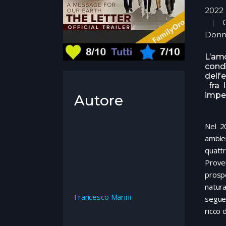
2022
C
Donne
L’am
cond
dell'
fra 
impeg
Autore
Nel 2
ambie
quatt
Prove
prospe
natur
Francesco Marini
segue
ricco 