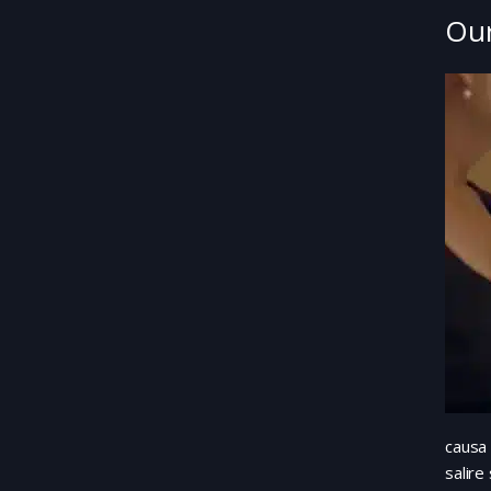
Our
causa 
salire