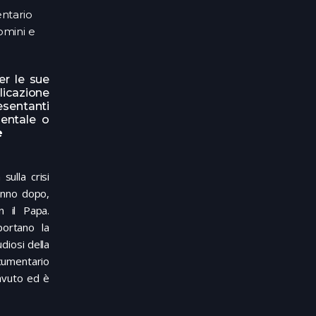
tario
mini e
er le sue
licazione
esentanti
entale o
e
 sulla crisi
anno dopo,
n il Papa.
portano la
udiosi della
cumentario
avuto ed è