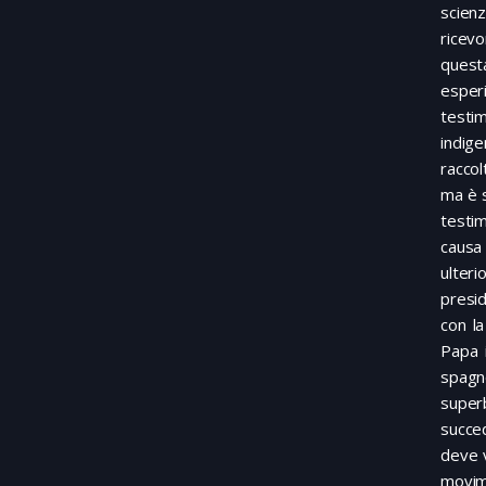
scien
ricevo
ques
esper
testi
indig
raccol
ma è s
testi
causa 
ulter
presi
con la
Papa 
spagno
superb
succed
deve v
movime