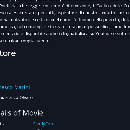
ontificia che legge, con un po’ di emozione, il Cantico delle Cr
sco a esser stato, per tutti, l’ispiratore di questo contatto sacro
 ha motivato la scelta di quel nome: “è l’uomo della povertà, dell
amessa, nel contemplare il creato, esclama: “posso dire, come fra
umentario è disponibile anche in lingua italiana su Youtube e sotto il
so qualcuno voglia aderire.
tore
cesco Marini
e:
Franco Olearo
ails of Movie
tta
FamilyOro