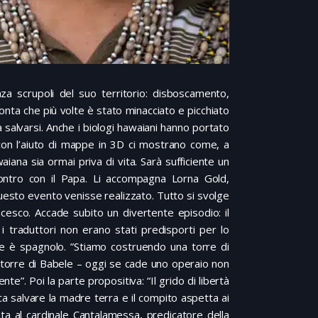
za scrupoli del suo territorio: disboscamento,
conta che più volte è stato minacciato e picchiato
 salvarsi. Anche i biologi hawaiani hanno portato
on l’aiuto di mappe in 3D ci mostrano come, a
iana sia ormai priva di vita. Sarà sufficiente un
ncontro con il Papa. Li accompagna Lorna Gold,
esto evento venisse realizzato. Tutto si svolge
cesco. Accade subito un divertente episodio: il
i traduttori non erano stati predisporti per lo
uore è spagnolo. ”Stiamo costruendo una torre di
la torre di Babele – oggi se cade uno operaio non
te”. Poi la parte propositiva: “Il grido di libertà
a salvare la madre terra e il compito aspetta ai
ata al cardinale Cantalamessa, predicatore della