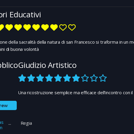
ori Educativi
ione della sacralità della natura di san Francesco si traforma in un 
ini di buona volontà
blico
Giudizio Artistico
Una ricostruzione semplice ma efficace dell’incontro con i
rew
as
Regia
n