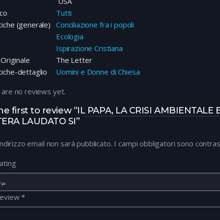
e
USA
ico
Tutti
iche (generale)
Conciliazione fra i popoli
Ecologia
Ispirazione Cristiana
 Originale
The Letter
iche-dettaglio
Uomini e Donne di Chiesa
 are no reviews yet.
he first to review “IL PAPA, LA CRISI AMBIENTALE 
TERA LAUDATO SI”
 indirizzo email non sarà pubblicato.
I campi obbligatori sono contra
ating
review
*