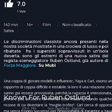
7.0
1
Vote
142 min
14+
Film
Non classificato
Satira
Le discriminazioni classiste ancora presenti nella
nostra società mostrate in una crociera di lusso e poi
ribaltate fra i superstiti sopravvissuti in un'isola
deserta, sono gli estremi di una nuova satira del
regista-sceneggiatore Ruben Östlund, già autore di
Forza Maggiore
.
Su Mubi
Una coppia di giovani modelli e influencer, Yaya e Carl, vivono un
rapporto di coppia difficile e instabile: la loro è una relazione che
sanno già essere provvisoria, perché la ragazza è intenzionata,
Known For Ruben Östlund
prima o poi, ad uscire dal mondo della moda sposando qualche
riccone di cui diventare la “moglie-trofeo”. Carl cerca di opporsi
2014
Film
Non classificato
Dramma
ma senza troppo successo per l’impossibilità di garantire a Yaya