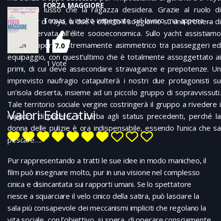
FORZA MAGGIORE
la vita di lusso che la ragazza desidera. Grazie al ruolo di
Tomas è molto impegnato sul lavoro ma appena ha
influencer di Yaya, ai due è offerto il soggiorno su una crociera di
trovato una settimana libera, ha organizzato con sua
lusso riservata all’élite socioeconomica. Sullo yacht assistiamo
moglie Abba una settimana bianca da passare tutti
ad un rapporto estremamente asimmetrico tra passeggeri ed
7.0
assieme ai loro due figli. Una mattina una valanga
equipaggio, con quest’ultimo che è totalmente assoggettato ai
sembra travolgerli:Abba si preoccupa di porre al riparo
1
Vote
primi, di cui deve assecondare stravaganze e prepotenze. Un
i due figli mentre Tomas si allontana. Abba ne resta
imprevisto naufragio catapulterà i nostri due protagonisti su
turbata ma non sa come dirlo al marito. Quando
un’isola deserta, insieme ad un piccolo gruppo di sopravvissuti.
finalmente trova il coraggio di ricordare l’episodio in
presenza di una coppia di loro amici, Tomas nega di
Tale territorio sociale vergine costringerà il gruppo a rivedere i
Valori Educativi
esser fuggito…
rapporti di potere, in barba agli status precedenti, perché la
donna delle pulizie è ora indispensabile, essendo l’unica che sa
pescare….
Pur rappresentando a tratti le sue idee in modo manicheo, il
film può insegnare molto, pur in una visione nel complesso
cinica e disincantata sui rapporti umani. Se lo spettatore
riesce a squarciare il velo cinico della satira, può lasciare la
sala più consapevole dei meccanismi impliciti che regolano la
vita sociale, con l’obiettivo, si spera, di operare consciamente