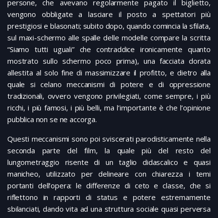
persone, che avevano regolarmente pagato il biglietto,
vengono obbligate a lasciare il posto a spettatori più
prestigiosi e blasonati; subito dopo, quando comincia la sfilata,
sul maxi-schermo alle spalle delle modelle compare la scritta
“Siamo tutti uguali” che contraddice ironicamente quanto
mostrato sullo schermo poco prima), una facciata dorata
allestita al solo fine di massimizzare il profitto, e dietro alla
quale si celano meccanismi di potere e di oppressione
tradizionali, ovvero vengono privilegiati, come sempre, i più
ricchi, i più famosi, i più belli, ma l’importante è che l’opinione
pubblica non se ne accorga.
Questi meccanismi sono poi sviscerati parodisticamente nella
seconda parte del film, la quale più del resto del
lungometraggio risente di un taglio didascalico e quasi
manicheo, utilizzato per delineare con chiarezza i temi
portanti dell’opera: le differenze di ceto e classe, che si
riflettono in rapporti di status e potere estremamente
sbilanciati, dando vita ad una struttura sociale quasi perversa