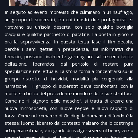
In seguito ad eventi imprevisti che culminano in un naufragio,
un gruppo di superstiti, tra cui i nostri due protagonisti, si
ritrovano su un’isola deserta, con solo qualche bottiglia
d’acqua e qualche pacchetto di patatine. La posta in gioco è
ora la sopravvivenza. In questa terza fase il film decolla,
perché i semi gettati in precedenza, sia informativi che
tematici, possono finalmente germogliare sul terreno fertile
dell’azione, liberandosi dal pericolo di restare pura
speculazione intellettuale. La storia torna a concentrarsi su un
gruppo ristretto di individui, modalità più congeniale alla
narrazione: il gruppo di superstiti deve confrontarsi con la
morte simbolica del precedente mondo e delle sue strutture.
Come ne “Il signore delle mosche”, si tratta di creare una
nuova microsocietà, con nuove regole e nuovi rapporti di
forza. Come nel romanzo di Golding, la domanda di fondo è la
stessa: l’uomo, liberato dal contesto malsano che lo costringe
ad operare il male, è in grado di rivolgersi verso il bene, verso
rapporti umani più sani, basati su altruismo e fratellanza,