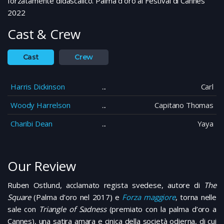
forzatamente didascalico. Palma d’oro al Festival di Cannes
2022
Cast & Crew
Cast
Crew
Harris Dickinson
Carl
Woody Harrelson
Capitano Thomas
Charibi Dean
Yaya
Our Review
Ruben Ostlund, acclamato regista svedese, autore di
The
Square
(Palma d’oro nel 2017) e
Forza maggiore
, torna nelle
sale con
Triangle of Sadness
(premiato con la palma d’oro a
Cannes), una satira amara e cinica della società odierna, di cui