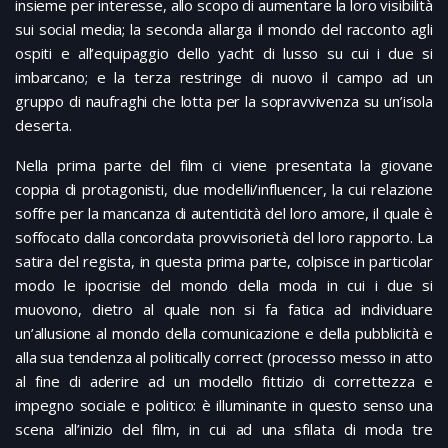
insieme per interesse, allo scopo di aumentare la loro visibilità
sui social media; la seconda allarga il mondo del racconto agli
ospiti e all’equipaggio dello yacht di lusso su cui i due si
imbarcano; e la terza restringe di nuovo il campo ad un
gruppo di naufraghi che lotta per la sopravvivenza su un’isola
deserta.
Nella prima parte del film ci viene presentata la giovane
coppia di protagonisti, due modelli/influencer, la cui relazione
soffre per la mancanza di autenticità del loro amore, il quale è
soffocato dalla concordata provvisorietà del loro rapporto. La
satira del regista, in questa prima parte, colpisce in particolar
modo le ipocrisie del mondo della moda in cui i due si
muovono, dietro al quale non si fa fatica ad individuare
un’allusione al mondo della comunicazione e della pubblicità e
alla sua tendenza al politically correct (processo messo in atto
al fine di aderire ad un modello fittizio di correttezza e
impegno sociale e politico: è illuminante in questo senso una
scena all’inizio del film, in cui ad una sfilata di moda tre