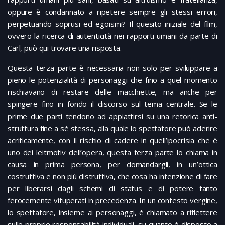
oppure è condannato a ripetere sempre gli stessi errori,
perpetuando soprusi ed egoismi? Il quesito iniziale del film,
ovvero la ricerca di autenticità nei rapporti umani da parte di
Carl, può qui trovare una risposta.
Questa terza parte è necessaria non solo per sviluppare a
pieno le potenzialità di personaggi che fino a quel momento
rischiavano di restare delle macchiette, ma anche per
spingere fino in fondo il discorso sul tema centrale. Se le
prime due parti tendono ad appiattirsi su una retorica anti-
struttura fine a sé stessa, alla quale lo spettatore può aderire
acriticamente, con il rischio di cadere in quell’ipocrisia che è
uno dei leitmotiv dell’opera, questa terza parte lo chiama in
causa in prima persona, per domandargli, in un’ottica
costruttiva e non più distruttiva, che cosa ha intenzione di fare
per liberarsi dagli schemi di status e di potere tanto
ferocemente vituperati in precedenza. In un contesto vergine,
lo spettatore, insieme ai personaggi, è chiamato a riflettere
sulle proprie responsabilità individuali, su quanto è disposto a