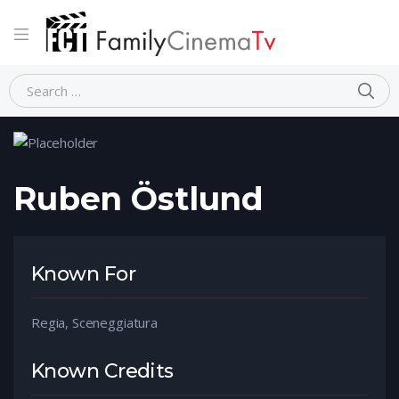
Home
Person
Ruben Östlund
Ruben Östlund
Known For
Regia, Sceneggiatura
Known Credits