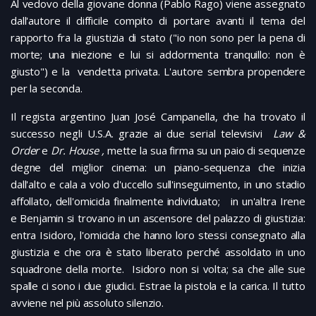
Al vedovo della giovane donna (Pablo Rago) viene assegnato
dall'autore il difficile compito di portare avanti il tema del
rapporto fra la giustizia di stato ("io non sono per la pena di
morte; una iniezione e lui si addormenta tranquillo: non è
giusto") e la vendetta privata. L'autore sembra propendere
per la seconda.
Il regista argentino Juan José Campanella, che ha trovato il
successo negli U.S.A. grazie ai due serial televisivi
Law &
Order
e
Dr. House ,
mette la sua firma su un paio di sequenze
degne del miglior cinema: un piano-sequenza che inizia
dall'alto e cala a volo d'uccello sull'inseguimento, in uno stadio
affollato, dell'omicida finalmente individuato; in un'altra Irene
e Benjamin si trovano in un ascensore del palazzo di giustizia:
entra Isidoro, l'omicida che hanno loro stessi consegnato alla
giustizia e che ora è stato liberato perché assoldato in uno
squadrone della morte. Isidoro non si volta; sa che alle sue
spalle ci sono i due giudici. Estrae la pistola e la carica. Il tutto
avviene nel più assoluto silenzio.