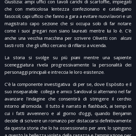
Giustizia: ampi uffici con tavoli carichi di scartoffie, impiegati
che con meticolosa lentezza confezionano e catalogano
fascicoli; capi ufficio che fanno a gara a evitare nuovi lavori e un
magistrato capo sezione che si occupa solo di far notare
come i suoi gregari non siano laureati mentre lui lo è. C'è
anche una vecchia macchina per scrivere Olivetti con alcuni
tasti rotti che gli uffici cercano di rifilarsi a vicenda.
La storia si svolge su più piani mentre una sapiente
sceneggiatura rivela progressivamente la personalità dei
personaggi principali e intreccia le loro esistenze.
C'è la componente investigativa di per se, dove Espòsito e il
suo inseparabile collega e amico Sandoval si alternano nel far
avanzare l'indagine che consentirà di stringere il cerchio
intorno all'omicida. Il tutto è narrato in flashback, ai tempi in
cui i fatti avvennero e al giorno d'oggi, quando Benjamin
decide di scrivere un romanzo per distaccarsi definitivamente
da questa storia che lo ha ossessionato per anni; lo spingono
a questo la bellezza violata della ragazza e l'ammirazione per