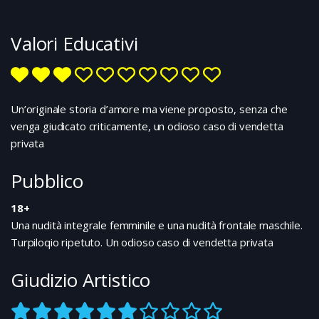
previdente lo affida alle cure di suo nonno, un
una feroce battaglia...
valente psichiatra: probabilmente Mark porta
Valori Educativi
dentro di se un terribile segreto...
Un’originale storia d’amore ma viene proposto, senza che
venga giudicato criticamente, un odioso caso di vendetta
privata
Pubblico
18+
Una nudità integrale femminile e una nudità frontale maschile.
Turpiloqio ripetuto. Un odioso caso di vendetta privata
Giudizio Artistico