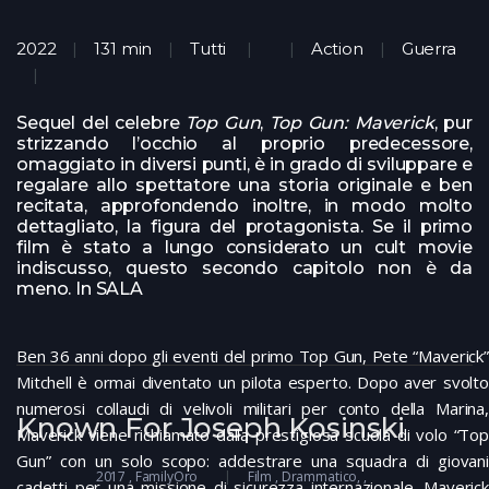
2022
131 min
Tutti
Action
Guerra
Sequel del celebre
Top Gun
,
Top Gun: Maverick
, pur
strizzando l’occhio al proprio predecessore,
omaggiato in diversi punti, è in grado di sviluppare e
regalare allo spettatore una storia originale e ben
recitata, approfondendo inoltre, in modo molto
dettagliato, la figura del protagonista. Se il primo
film è stato a lungo considerato un cult movie
indiscusso, questo secondo capitolo non è da
meno. In SALA
Ben 36 anni dopo gli eventi del primo Top Gun, Pete “Maverick”
Mitchell è ormai diventato un pilota esperto. Dopo aver svolto
numerosi collaudi di velivoli militari per conto della Marina,
Known For Joseph Kosinski
Maverick viene richiamato dalla prestigiosa scuola di volo “Top
Gun” con un solo scopo: addestrare una squadra di giovani
2017
FamilyOro
Film
Drammatico
cadetti per una missione di sicurezza internazionale. Maverick