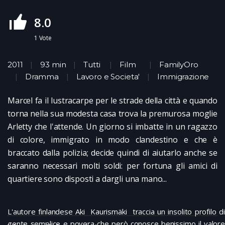
8.0
1
Vote
2011
93 min
Tutti
Film
FamilyOro
Dramma
Lavoro e Societa'
Immigrazione
Marcel fa il lustracarpe per le strade della città e quando
torna nella sua modesta casa trova la premurosa moglie
Arletty che l'attende. Un giorno si imbatte in un ragazzo
di colore, immigrato in modo clandestino e che è
braccato dalla polizia; decide quindi di aiutarlo anche se
saranno necessari molti soldi: per fortuna gli amici di
quartiere sono disposti a dargli una mano...
L'autore finlandese Aki Kaurismäki traccia un insolito profilo di
gente semplice e povera che però conosce benissimo il valore