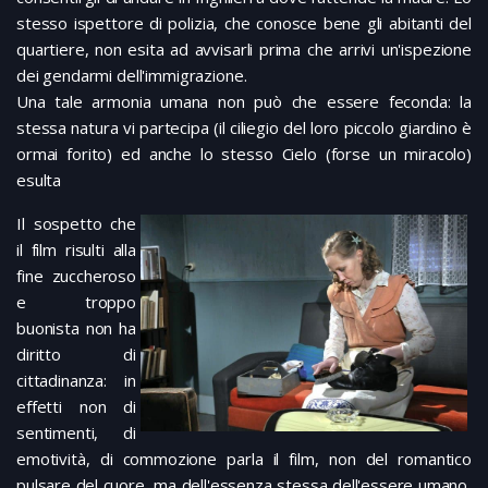
stesso ispettore di polizia, che conosce bene gli abitanti del
quartiere, non esita ad avvisarli prima che arrivi un'ispezione
dei gendarmi dell'immigrazione.
Una tale armonia umana non può che essere feconda: la
stessa natura vi partecipa (il ciliegio del loro piccolo giardino è
ormai forito) ed anche lo stesso Cielo (forse un miracolo)
esulta
Il sospetto che
il film risulti alla
fine zuccheroso
e troppo
buonista non ha
diritto di
cittadinanza: in
effetti non di
sentimenti, di
emotività, di commozione parla il film, non del romantico
pulsare del cuore, ma dell'essenza stessa dell'essere umano,