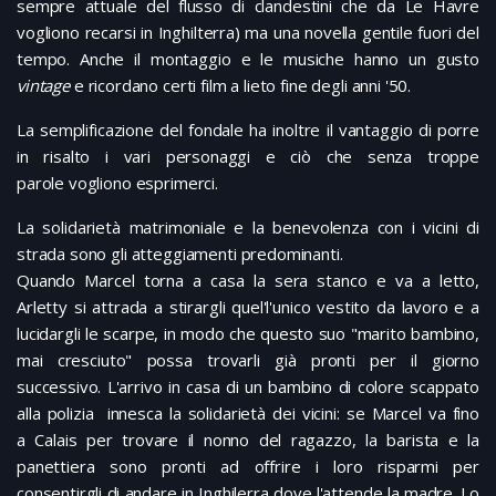
sempre attuale del flusso di clandestini che da Le Havre
vogliono recarsi in Inghilterra) ma una novella gentile fuori del
tempo. Anche il montaggio e le musiche hanno un gusto
vintage
e ricordano certi film a lieto fine degli anni '50.
La semplificazione del fondale ha inoltre il vantaggio di porre
in risalto i vari personaggi e ciò che senza troppe
parole vogliono esprimerci.
La solidarietà matrimoniale e la benevolenza con i vicini di
strada sono gli atteggiamenti predominanti.
Quando Marcel torna a casa la sera stanco e va a letto,
Arletty si attrada a stirargli quel'l'unico vestito da lavoro e a
lucidargli le scarpe, in modo che questo suo "marito bambino,
mai cresciuto" possa trovarli già pronti per il giorno
successivo. L'arrivo in casa di un bambino di colore scappato
alla polizia innesca la solidarietà dei vicini: se Marcel va fino
a Calais per trovare il nonno del ragazzo, la barista e la
panettiera sono pronti ad offrire i loro risparmi per
consentirgli di andare in Inghilerra dove l'attende la madre. Lo