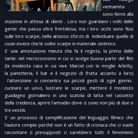
vietnamita
sono fermi alla
stazione in attesa di clienti . Loro non guardano i volti delle
gente che passa oltre frettolosa, ma i loro occhi sono fissi
sulle loro scarpe, nella ansioso sforzo di individuare quelle di
cuoio invece che le solite scarpe in materiale sintetico.
E' una annotazione minuta che fa il regista, la prima delle
tante: nel micrococosmo in cui si svolge buona parte del film
(la modesta casa in cui vive Marcel con la moglie Arletty,
la panetteria, il bar e il negozio di frutta accanto a loro)
l'attenzione si concentra sui piccoli gesti di ogni giorno:
cucinare un uovo, lustrare le scarpe, mettere il modesto
guadagno giornaliero in una scatola di latta nel cassetto
della credenza, aprire l'armadio dove ci sono non più di due o
tre vestiti.
E' un processo di semplificazione del linguaggio filmico che
l'autore compie perché non è un fatto di cronaca che ci vuole
raccontare (i presupposti ci sarebbero tutti: il fenomeno