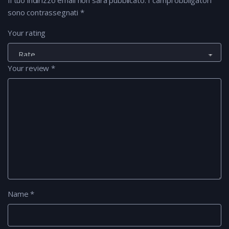
Il tuo indirizzo email non sarà pubblicato.
I campi obbligatori
sono contrassegnati
*
Your rating
Your review
*
Name
*