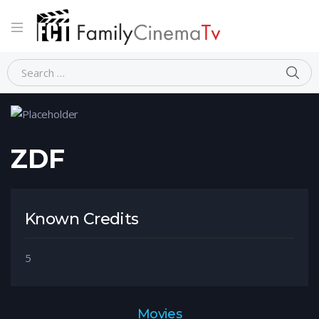
Home
Person
ZDF
ZDF
Known Credits
5
Movies