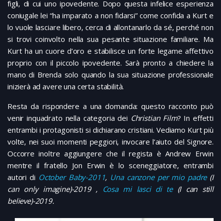
figli, di cui uno ipovedente. Dopo questa infelice esperienza
coniugale lei “ha imparato a non fidarsi” come confida a Kurt e
lo vuole lasciare libero, cerca di allontanarlo da sé, perché non
si trovi coinvolto nella sua pesante situazione familiare. Ma
Kurt ha un cuore d’oro e stabilisce un forte legame affettivo
proprio con il piccolo ipovedente. Sarà pronto a chiedere la
mano di Brenda solo quando la sua situazione professionale
inizierà ad avere una certa stabilità.
Resta da rispondere a una domanda: questo racconto può
venir inquadrato nella categoria dei
Christian Film
? In effetti
entrambi i protagonisti si dichiarano cristiani. Vediamo Kurt più
volte, nei suoi momenti peggiori, invocare l’aiuto del Signore.
Occorre inoltre aggiungere che il regista è Andrew Erwin
mentre il fratello Jon Erwin è lo sceneggiatore, entrambi
autori di
October Baby-2011
,
Una canzone per mio padre
(I
can only imagine)-2019 ,
Cosa mi lasci di te
(I can still
believe)-2019.