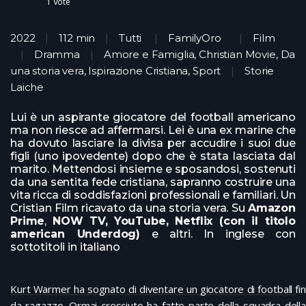
1
Vote
2022
112 min
Tutti
FamilyOro
Film
Dramma
Amore e Famiglia, Christian Movie, Da
una storia vera, Ispirazione Cristiana, Sport
Storie
Laiche
Lui è un aspirante giocatore del football americano
ma non riesce ad affermarsi. Lei è una ex marine che
ha dovuto lasciare la divisa per accudire i suoi due
figli (uno ipovedente) dopo che è stata lasciata dal
marito. Mettendosi insieme e sposandosi, sostenuti
da una sentita fede cristiana, sapranno costruire una
vita ricca di soddisfazioni professionali e familiari. Un
Cristian Film ricavato da una storia vera. Su
Amazon
Prime
,
NOW TV,
YouTube, Netflix (con il titolo
american Underdog)
e altri. In inglese con
sottotitoli in italiano
Kurt Warmer ha sognato di diventare un giocatore di football fin
da ragazzo. Ormai cresciuto ha fatto parte della squadra della