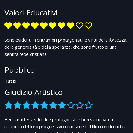
ispirate alla fede e con un pulmino attrezzato iniziano
a girare per gli Stati Uniti,. Il successo però non arriva:
Valori Educativi
Bart sa che non potrà riacquistare la propria serenità
se non riuscirà a riconciliarsi con il padre. Decide quindi
di abbandonare temporaneamente il gruppo e di
tornare a casa...
Sono evidenti in entrambi i protagonisti le virtù della fortezza,
della generosità e della speranza, che sono frutto di una
sentita fede cristiana
Pubblico
Tutti
Giudizio Artistico
Ben caratterizzati i due protagonisti e ben sviluppato il
racconto del loro progressivo conoscersi. Il film non rinuncia a