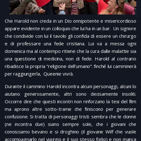
Che Harold non creda in un Dio onnipotente e misericordioso
appare evidente in un colloquio che lui ha in un bar. Un signore
che condivide con lui il tavolo gli confida di essere un chirurgo
e di professare una fede cristiana. Lui va a messa ogni
domenica ma al contempo ritiene che la cura dalle malattie sia
una questione di medicina, non di fede. Harold al contrario
ribadisce la propria “religione dell’umano”: finché lui camminerà
per raggiungerla, Queenie vivrà.
Durante il cammino Harold incontra alcuni personaggi, alcuni lo
aiutano generosamente, altri sono decisamente insoliti.
Occorre dire che questi incontri non rinforzano la tesi del film
ma aprono altre sotto-trame che finiscono per generare
confusione. Si tratta di personaggi tristi: sembra che le donne
(ne incontra due) siano sempre sole, che i giovani che
conosciamo bevano e si droghino (il giovane Wilf che vuole
accompagnarlo nel viaggio e il suo stesso figlio) e non manca