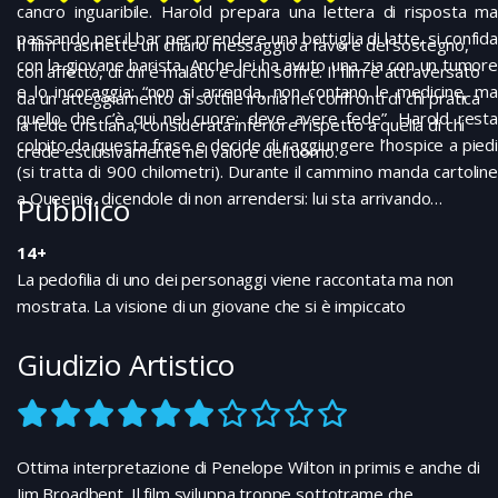
cancro inguaribile. Harold prepara una lettera di risposta ma
passando per il bar per prendere una bottiglia di latte, si confida
Il film trasmette un chiaro messaggio a favore del sostegno,
con la giovane barista. Anche lei ha avuto una zia con un tumore
con affetto, di chi è malato e di chi soffre. Il film è attraversato
e lo incoraggia: “non si arrenda, non contano le medicine, ma
da un atteggiamento di sottile ironia nei confronti di chi pratica
quello che c’è qui nel cuore: deve avere fede”. Harold resta
la fede cristiana, considerata inferiore rispetto a quella di chi
colpito da questa frase e decide di raggiungere l’hospice a piedi
crede esclusivamente nel valore dell’uomo.
(si tratta di 900 chilometri). Durante il cammino manda cartoline
a Queenie, dicendole di non arrendersi: lui sta arrivando…
Pubblico
14+
La pedofilia di uno dei personaggi viene raccontata ma non
mostrata. La visione di un giovane che si è impiccato
Giudizio Artistico
Ottima interpretazione di Penelope Wilton in primis e anche di
Jim Broadbent. Il film sviluppa troppe sottotrame che