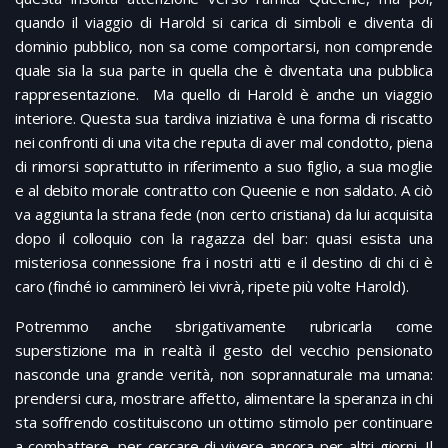
quando il viaggio di Harold si carica di simboli e diventa di
dominio pubblico, non sa come comportarsi, non comprende
quale sia la sua parte in quella che è diventata una pubblica
rappresentazione. Ma quello di Harold è anche un viaggio
interiore. Questa sua tardiva iniziativa è una forma di riscatto
nei confronti di una vita che reputa di aver mal condotto, piena
di rimorsi soprattutto in riferimento a suo figlio, a sua moglie
e al debito morale contratto con Queenie e non saldato. A ciò
va aggiunta la strana fede (non certo cristiana) da lui acquisita
dopo il colloquio con la ragazza del bar: quasi esista una
misteriosa connessione fra i nostri atti e il destino di chi ci è
caro (finché io camminerò lei vivrà, ripete più volte Harold).
Potremmo anche sbrigativamente rubricarla come
superstizione ma in realtà il gesto del vecchio pensionato
nasconde una grande verità, non soprannaturale ma umana:
prendersi cura, mostrare affetto, alimentare la speranza in chi
sta soffrendo costituiscono un ottimo stimolo per continuare
a combattere, per cercare di vivere ancora per altri giorni. Il