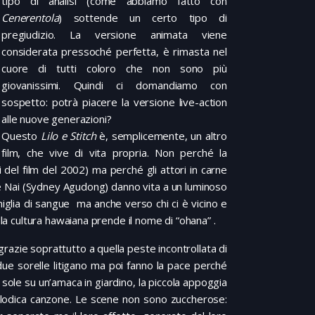
tipo di analisi (come abbiamo fatto con
Cenerentola
) sottende un certo tipo di
pregiudizio. La versione animata viene
considerata pressoché perfetta, è rimasta nel
cuore di tutti coloro che non sono più
giovanissimi. Quindi ci domandiamo con
sospetto: potrà piacere la versione live-action
alle nuove generazioni?
Questo
Lilo e Stitch
è, semplicemente, un altro
film, che vive di vita propria. Non perché la
i del film del 2002) ma perché gli attori in carne
a) e Nai (Sydney Agudong) danno vita a un luminoso
glia di sangue ma anche verso chi ci è vicino e
lla cultura hawaiana prende il nome di “ohana” .
grazie soprattutto a quella peste incontrollata di
due sorelle litigano ma poi fanno la pace perché
 sole su un’amaca in giardino, la piccola appoggia
 melodica canzone. Le scene non sono zuccherose: