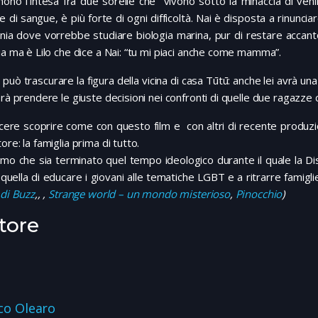
ono l’intesa fra due sorelle che vivono sotto la minaccia di veni
 di sangue, è più forte di ogni difficoltà. Nai è disposta a rinunciare
rnia dove vorrebbe studiare biologia marina, pur di restare accan
ia ma è Lilo che dice a Nai: “tu mi piaci anche come mamma”.
 può trascurare la figura della vicina di casa Tūtū: anche lei avrà una
prà prendere le giuste decisioni nei confronti di quelle due ragazze 
cere scoprire come con questo film e con altri di recente produzio
ore: la famiglia prima di tutto.
mo che sia terminato quel tempo ideologico durante il quale la Di
quella di educare i giovani alle tematiche LGBT e a ritrarre fami
 di Buzz
,, ,
Strange world – un mondo misterioso
,
Pinocchio
)
tore
co Olearo