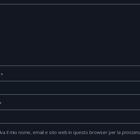
e
*
*
lva il mio nome, email e sito web in questo browser per la prossi