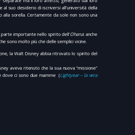
r separate ma il loro affetto, generato dal loro
 al suo desiderio di iscriversi all’università della
to alla sorella. Certamente da sole non sono una
 parte importante nello spirito dell’
Ohana
: anche
che sono molto più che delle semplici vicine.
ne, la Walt Disney abbia ritrovato lo spirito del
sney aveva ritenuto che la sua nuova “missione”
glie dove ci sono due mamme (
Lightyear – la vera