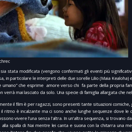
tchrec
 sia stata modificata (vengono confermati gli eventi più significativ
a, in particolare le interpreti delle due sorelle Lilio (Maia Kealoh
e umano” che esprime amore verso chi fa parte della propria fami
n verrà mai lasciato da solo. Una specie di famiglia allargata che ne
ente il film è per ragazzi, sono presenti tante situazioni comiche, 
, il ritmo è incalzante ma ci sono anche lunghe sequenze dove le 
ssono vivere l’una senza l’altra. In un’altra sequenza, si trovano da
o alla spalla di Nai mentre lei canta e suona con la chitarra una