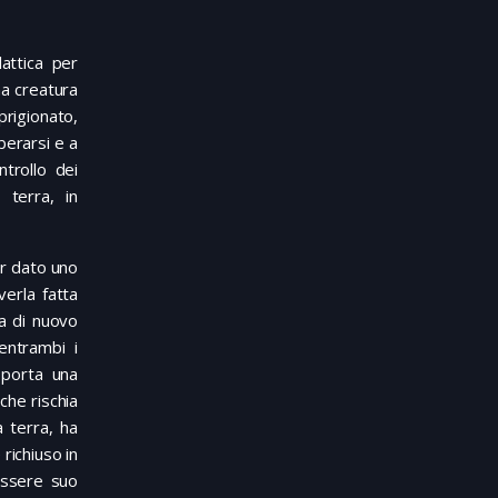
attica per
na creatura
rigionato,
berarsi e a
trollo dei
 terra, in
ver dato uno
erla fatta
ia di nuovo
entrambi i
 porta una
che rischia
a terra, ha
richiuso in
essere suo