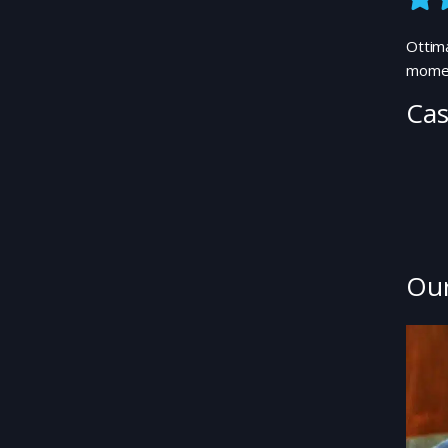
Ottima
moment
Cas
Our