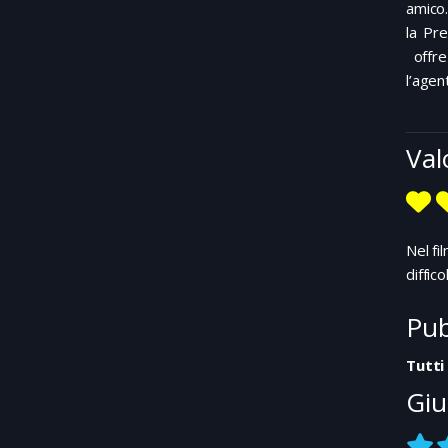
amico.
la Pre
offre 
l’age
Val
Nel fi
diffico
Pub
Tutti
Giu