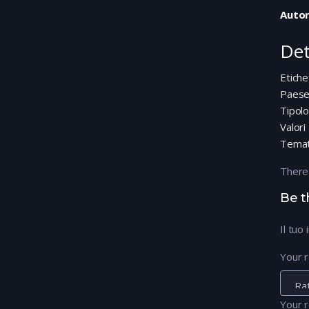
Autor
Det
Etiche
Paes
Tipolo
Valori
Temat
There
Be t
Il tuo
Your r
Your 