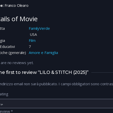
e:
Franco Olearo
ails of Movie
tta
FamilyVerde
e
USA
gia
Film
 Educativi
7
iche (generale)
Amore e Famiglia
 are no reviews yet.
he first to review “LILO & STITCH (2025)”
 indirizzo email non sarà pubblicato.
I campi obbligatori sono contra
ating
review
*