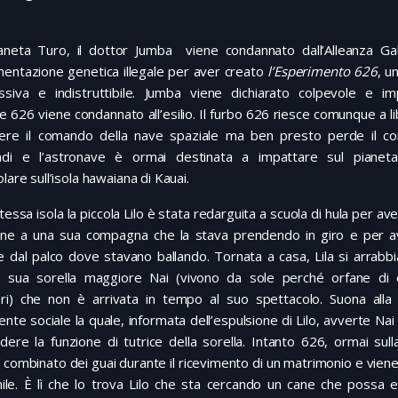
ianeta Turo, il dottor Jumba viene condannato dall’Alleanza Gal
mentazione genetica illegale per aver creato
l’Esperimento 626
, u
ssiva e indistruttibile. Jumba viene dichiarato colpevole e imp
 626 viene condannato all’esilio. Il furbo 626 riesce comunque a li
ere il comando della nave spaziale ma ben presto perde il con
di e l’astronave è ormai destinata a impattare sul pianeta
olare sull’isola hawaiana di Kauai.
stessa isola la piccola Lilo è stata redarguita a scuola di hula per a
one a una sua compagna che la stava prendendo in giro e per av
 dal palco dove stavano ballando. Tornata a casa, Lila si arrabb
a sua sorella maggiore Nai (vivono da sole perché orfane di 
ori) che non è arrivata in tempo al suo spettacolo. Suona alla
ente sociale la quale, informata dell’espulsione di Lilo, avverte Nai 
dere la funzione di tutrice della sorella. Intanto 626, ormai sull
 combinato dei guai durante il ricevimento di un matrimonio e viene 
nile. È lì che lo trova Lilo che sta cercando un cane che possa 