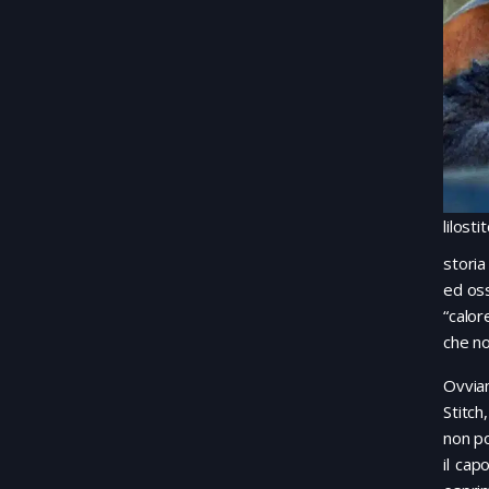
lilosti
storia
ed oss
“calor
che no
Ovviam
Stitch
non po
il cap