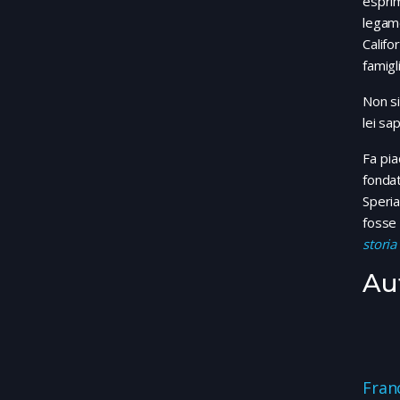
esprim
legame
Califo
famigl
Non si
lei sa
Fa pia
fondat
Speria
fosse 
storia
Au
Fran