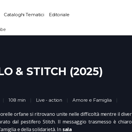
Cataloghi Tematici
Editoriale
ube
LO & STITCH (2025)
108 min
Live - action
Amore e Famiglia
orelle orfane si ritrovano unite nelle difficoltà mentre il dive
urato dal pestifero Stitch. Il messaggio trasmesso è chiaro:
famiglia e della solidarietà. In
sala