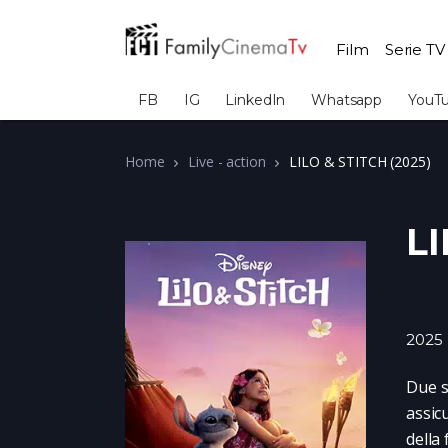
Film
Serie TV
FB
IG
LinkedIn
Whatsapp
YouT
Home
Live - action
LILO & STITCH (2025)
LI
2025
Due s
assic
della 