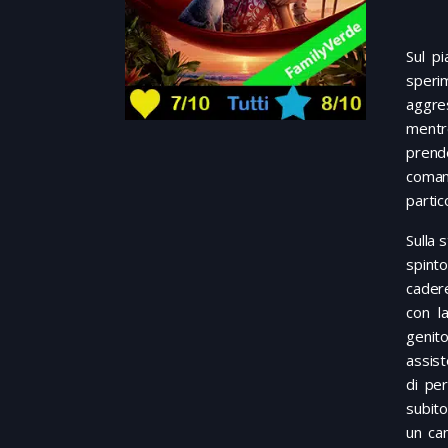
Sul p
speri
aggre
mentre
prend
coman
partic
Sulla 
spint
cadere
con l
genit
assist
di per
subito
un ca