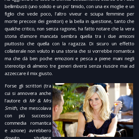
bellimbusti (uno solido e un po’ timido, con una ex moglie e un
figlio che vede poco, l’altro viveur e sciupa femmine per
morte precoce dei genitori) e la bella in questione, tanto che
qualche critico, non senza ragione, ha fatto notare che la vera
storia d’amore mancata sembra quella tra i due amiconi
piuttosto che quella con la ragazza. Di sicuro un effetto
collaterale non voluto in una storia che si vorrebbe romantica
ma che dà ben poche emozioni e pesca a piene mani negli
stereotipi di almeno tre generi diversi senza riuscire mai ad
azzeccare il mix giusto.
Forse gli scrittori (tra
cui si annovera anche
l’autore di
Mr & Mrs
Smith
, che mescolava
con più successo
commedia romantica
e azione) avrebbero
dovuto studiare