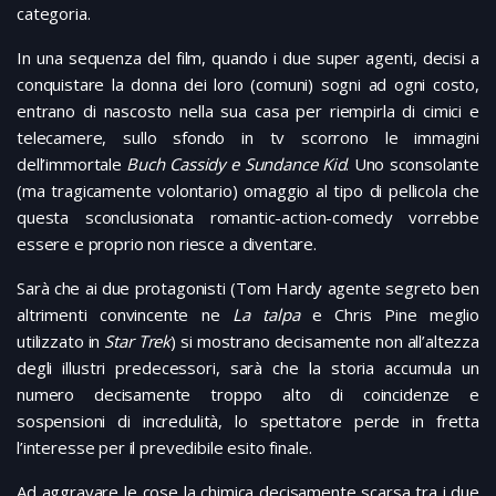
categoria.
In una sequenza del film, quando i due super agenti, decisi a
conquistare la donna dei loro (comuni) sogni ad ogni costo,
entrano di nascosto nella sua casa per riempirla di cimici e
telecamere, sullo sfondo in tv scorrono le immagini
dell’immortale
Buch Cassidy e Sundance Kid
. Uno sconsolante
(ma tragicamente volontario) omaggio al tipo di pellicola che
questa sconclusionata romantic-action-comedy vorrebbe
essere e proprio non riesce a diventare.
Sarà che ai due protagonisti (Tom Hardy agente segreto ben
altrimenti convincente ne
La talpa
e Chris Pine meglio
utilizzato in
Star Trek
) si mostrano decisamente non all’altezza
degli illustri predecessori, sarà che la storia accumula un
numero decisamente troppo alto di coincidenze e
sospensioni di incredulità, lo spettatore perde in fretta
l’interesse per il prevedibile esito finale.
Ad aggravare le cose la chimica decisamente scarsa tra i due