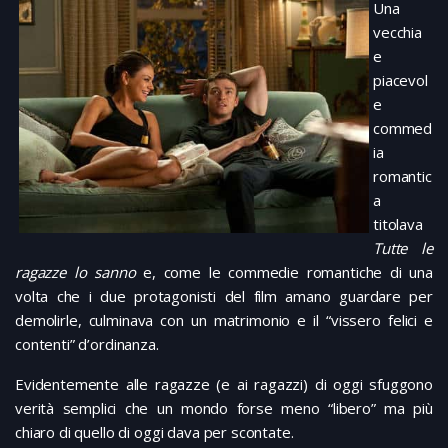
Una
vecchia
e
piacevol
e
commed
ia
romantic
a
titolava
Tutte le
ragazze lo sanno
e, come le commedie romantiche di una
volta che i due protagonisti del film amano guardare per
demolirle, culminava con un matrimonio e il “vissero felici e
contenti” d’ordinanza.
Evidentemente alle ragazze (e ai ragazzi) di oggi sfuggono
verità semplici che un mondo forse meno “libero” ma più
chiaro di quello di oggi dava per scontate.