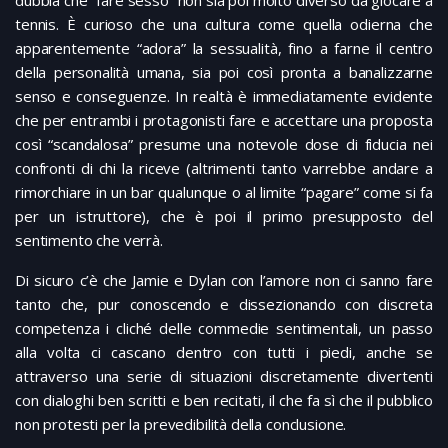
tennis. È curioso che una cultura come quella odierna che
apparentemente “adora” la sessualità, fino a farne il centro
della personalità umana, sia poi così pronta a banalizzarne
senso e conseguenze. In realtà è immediatamente evidente
che per entrambi i protagonisti fare e accettare una proposta
così “scandalosa” presume una notevole dose di fiducia nei
confronti di chi la riceve (altrimenti tanto varrebbe andare a
rimorchiare in un bar qualunque o al limite “pagare” come si fa
per un istruttore), che è poi il primo presupposto del
sentimento che verrà.
Di sicuro c’è che Jamie e Dylan con l’amore non ci sanno fare
tanto che, pur conoscendo e dissezionando con discreta
competenza i cliché delle commedie sentimentali, un passo
alla volta ci cascano dentro con tutti i piedi, anche se
attraverso una serie di situazioni discretamente divertenti
con dialoghi ben scritti e ben recitati, il che fa sì che il pubblico
non protesti per la prevedibilità della conclusione.