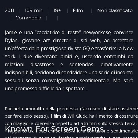
2011
109 min
18+
Film
Non classificato
Commedia
Jamie è una “cacciatrice di teste” newyorkese; convince
Dylan, giovane art director di siti web, ad accettare
un’offerta dalla prestigiosa rivista GQ e trasferirsi a New
York. I due diventano amici e, uscendo entrambi da
relazioni disastrose e sentendosi emotivamente
indisponibili, decidono di condividere una serie di incontri
sessuali senza coinvolgimento sentimentale. Ma sarà
una promessa difficile da rispettare…
Pur nella amoralità della premessa (l'accosdo di stare assieme
per fare solo sesso), il film di Will Gluck, ha il merito di costruire
con maggiore coerenza rispetto ad altri film sullo stesso tema,
Known For Screen Gems
il rapporto tra i due e inserisce la loro confusione sentimentale