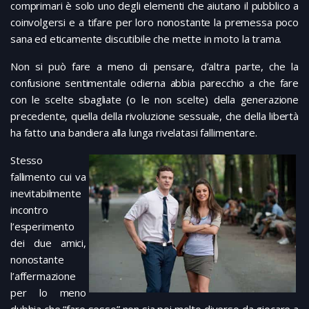
comprimari è solo uno degli elementi che aiutano il pubblico a
coinvolgersi e a tifare per loro nonostante la premessa poco
sana ed eticamente discutibile che mette in moto la trama.
Non si può fare a meno di pensare, d’altra parte, che la
confusione sentimentale odierna abbia parecchio a che fare
con le scelte sbagliate (o le non scelte) della generazione
precedente, quella della rivoluzione sessuale, che della libertà
ha fatto una bandiera alla lunga rivelatasi fallimentare.
Stesso
fallimento cui va
inevitabilmente
incontro
l’esperimento
dei due amici,
nonostante
l’affermazione
per lo meno
dubbia che “fare sesso” non sia poi molto diverso da giocare a