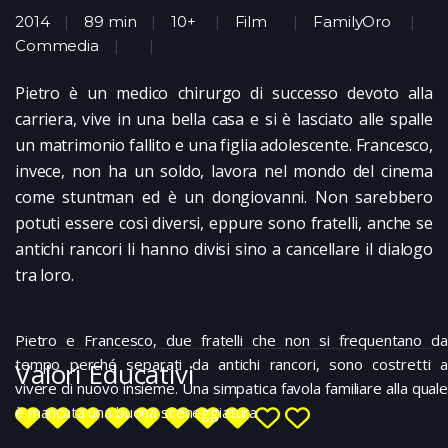
2014
89 min
10+
Film
FamilyOro
Commedia
Pietro è un medico chirurgo di successo devoto alla
carriera, vive in una bella casa e si è lasciato alle spalle
un matrimonio fallito e una figlia adolescente. Francesco,
invece, non ha un soldo, lavora nel mondo del cinema
come stuntman ed è un dongiovanni. Non sarebbero
potuti essere così diversi, eppure sono fratelli, anche se
antichi rancori li hanno divisi sino a cancellare il dialogo
tra loro.
Pietro e Francesco, due fratelli che non si frequentano da
tempo perché separati da antichi rancori, sono costretti a
Valori Educativi
vivere di nuovo insieme. Una simpatica favola familiare alla quale
è mancata una buona sceneggiatura