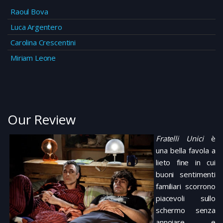
Raoul Bova
Luca Argentero
Carolina Crescentini
Miriam Leone
Our Review
Fratelli Unici
è
una bella favola a
lieto fine in cui
buoni sentimenti
familiari scorrono
piacevoli sullo
schermo senza
annoiare e