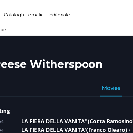
Cataloghi Tematici
Editoriale
ube
eese Witherspoon
Movies
ting
LA FIERA DELLA VANITA''(Cotta Ramosino
04
LA FIERA DELLA VANITA'(Franco Olearo)
04