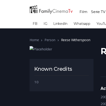
Film
Serie TV
FB
IG
LinkedIn
Whatsapp
YouT
Home
Person
Reese Witherspoon
R
Known Credits
10
Ac
20
20