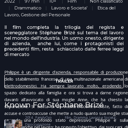
2022
97 min
10+
Film
Non classificato
Drammatico
Lavoro e Societa'
Etica del
Lavoro, Gestione del Personale
Il film completa la trilogia del regista e
sceneggiatore Stéphane Brizé sul tema del lavoro
nel mondo dell'industria. Un uomo onesto, dirigente
di azienda, anche lui, come i protagonisti dei
precedenti film, resta schiacciato dalle ferree leggi
di mercato
Philippe è un dirigente d’azienda, responsabile di produzione
dello stabilimento francese di una multinazionale americana di
TRAILER
elettrodomestici. Ha sempre lavorato molto, erodendo lo
spazio dedicato alla famiglia e ora si trova a darne ragione
davanti all’avvocato di sua moglie Anne, che ha chiesto la
Known For Stéphane Brizé
separazione. Si tratta di un incontro/scontro triste, fatto di
accuse e controaccuse che mette a nudo quanto sua moglie stia
2014
FamilyOro
Film
Dramma
Lavoro e Societa'
covando una profondo stato depressivo. Philippe è sulla
Disoccupazione
graticola anche nel lavoro: ha ricevuto l’obiettivo, dai suoi capi, di