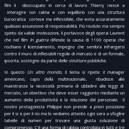
film il disoccupato in cerca di lavoro Thierry riesce a
interagire con calma e con equilibrio con una struttura
burocratica cortese ma inflessibile, che evita accuratamente
qualsiasi assunzione di responsabilità. Più risoluto ma sempre
spinto da valide motivazioni, il portavoce degli operai Laurent
che nel film
In guerra
difende la causa di 1100 operai che
rischiano il licenziamento, impegno che sembra infrangersi
contro il muro di inflessibili regole di mercato e di un formale,
ipocrita, sostegno da parte delle strutture pubbliche.
In questo
Un altro mondo
, il tema si ripete: il manager
americano, capo della multinazionale, ribadisce alle
maestranze la necessità primaria di ubbidire alle leggi di
mercato, un obiettivo che deve esser raggiunto mediante un
aumento della produttività e la riduzione del personale. Il
nostro protagonista Philippe non prende a priori posizione
per il si e per il no ma lo vediamo attento ogni sera a sfoglire
tabelle di numeri per trovare una giusta soluzione di
compromesso. C’è una forma di rabbia controllata in tutti e tre