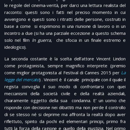
le regole del cinema-verità, per darci una lettura realista del
racconto: questi sono i fatti nel preciso momento in cui
avvengono e questi sono i ritratti delle persone, costruiti in
base a come si esprimono in una riunione di lavoro o in un
incontro a due (si ha una parziale eccezione a questo schema
solo nel film
In guerra
, che sfocia in un finale estremo e
ideologico).
La seconda costante è la scelta dell’attore Vincent Lindon
come protagonista, sempre magnifico interprete (premio
come miglior protagonista al Festival di Cannes 2015 per
La
legge del mercato
) . Vincent è il canale principale con il quale il
regista convoglia il suo modo di confrontarsi con quei
meccanismi della società civile e della realtà aziendali,
chiaramente oggetto della sua condanna. E’ un uomo che
risponde con decisione nei dibattiti ma non perde il controllo
di se stesso né si deprime ma affronta la realtà dopo aver
riflettuto, spinto da pochi ed elementari principi, primo fra
tutti la forza della ragione e quello della giustizia. Nel primo