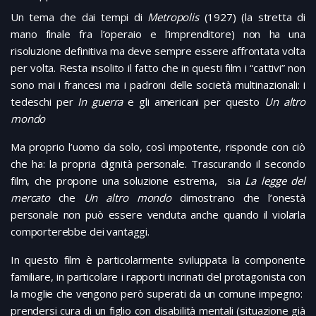
Un tema che dai tempi di
Metropolis
(1927) (la stretta di
mano finale fra l’operaio e l’imprenditore) non ha una
risoluzione definitiva ma deve sempre essere affrontata volta
per volta. Resta insolito il fatto che in questi film i “cattivi” non
sono mai i francesi ma i padroni delle società multinazionali: i
tedeschi per
In guerra
e gli americani per questo
Un altro
mondo
Ma proprio l’uomo da solo, così impotente, risponde con ciò
che ha: la propria dignità personale. Trascurando il secondo
film, che propone una soluzione estrema, sia
La legge del
mercato
che
Un altro mondo
dimostrano che l’onestà
personale non può essere venduta anche quando il violarla
comporterebbe dei vantaggi.
In questo film è particolarmente sviluppata la componente
familiare, in particolare i rapporti incrinati del protagonista con
la moglie che vengono però superati da un comune impegno:
prendersi cura di un figlio con disabilità mentali (situazione già