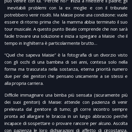
può venire con lui. “Perché no?” inizia a riflettere il padre; gli
inevitabili problemi con la ex moglie e con il tribunale
potrebbero venir risolti. Ma Maisie pone una condizione: vuole
essere di ritorno prima che la mamma abbia terminato il suo
tour musicale. A questo punto Beale comprende che non sarà
facile trovare una soluzione e inizia a spiegare a Maisie che il
tempo in Inghilterra è particolarmente brutto…
“Quel che sapeva Maisie” è la fotografia di un divorzio visto
con gli occhi di una bambina di sei anni, contesa solo nella
forma ma trascurata nella sostanza, eterna priorità numero
due per dei genitori che pensano unicamente a se stessi e
alla propria carriera.
Difficile immaginare una bimba più sensata (sicuramente più
dei suoi genitori) di Maisie: attende con pazienza di venir
prelevata dal genitore di turno; gli corre incontro sempre
pronta ad allargare le braccia in un lungo abbraccio perché
incapace di sospettare o provare rancore per alcuno. Ascolta
con pazienza le loro dichiarazioni di affetto di circostanza,