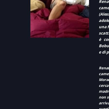
Rena
came
(Ale
adole
una f
scatt
è co
Bobul
e di 
Rena
camer
Morac
cerca
madre
non s
arriv
suppl