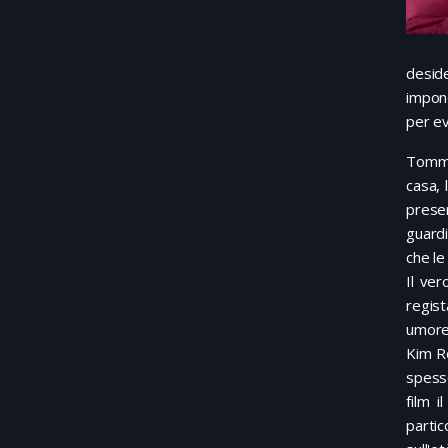
deside
impone
per ev
Tommi 
casa, 
prese
guardi
che le
Il ve
regist
umore 
Kim Ro
spesso
film i
partic