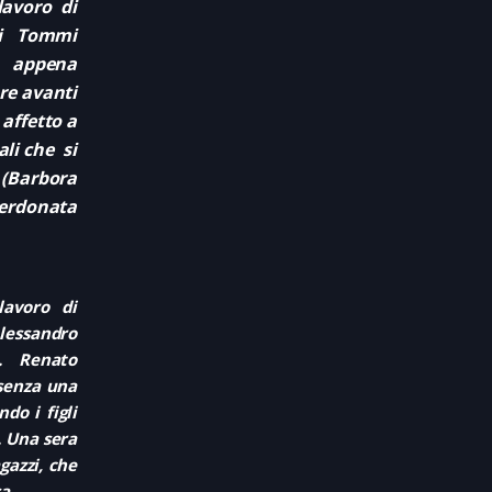
lavoro di
li Tommi
, appena
re avanti
affetto a
ali che si
(Barbora
perdonata
lavoro di
lessandro
e. Renato
 senza una
do i figli
. Una sera
gazzi, che
a.