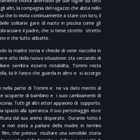
vamente mondi alternativi (le sue fughe sui tetti
gli altri, la compagnia del ragazzo che abita nello
 che lo invita continuamente a stare con loro, il
elle solitarie gare di nuoto in piscina come gli
bbracciare il padre, che si tiene stretto stretto
uno e che tutto abbatte .
ndo la madre torna e chiede di venir riaccolta in
dere atto della nuova situazione: sta cercando di
liare sembra essersi ristabilita, Tommi resta
a, lui è l'unico che guarda in altro e si accorge
ce nella parte di Tommi e ne va dato merito al
sue scoperte di bambino e i suoi cambiamenti di
onia. Tutti gli altri attori appaiono di supporto.
cia spazio alla speranza. Il suo personaggio esce
ficata dal suo animo disperato. Durante tutto il
li e non esita a parlare della madre in termini
film, che poteva risultare una sensibile storia