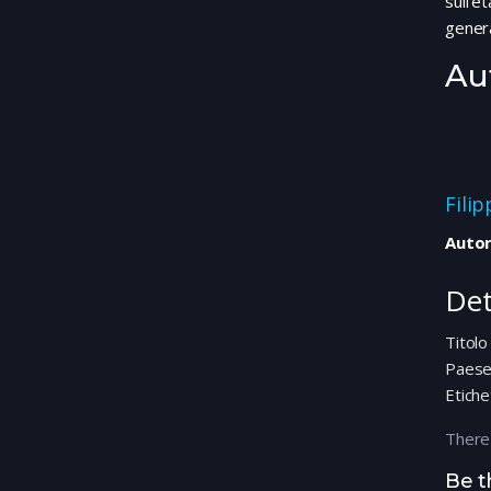
sull'e
genera
Au
Fili
Autor
Det
Titolo
Paes
Etiche
There
Be t