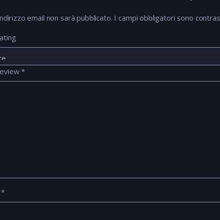
 indirizzo email non sarà pubblicato.
I campi obbligatori sono contra
ating
review
*
e
*