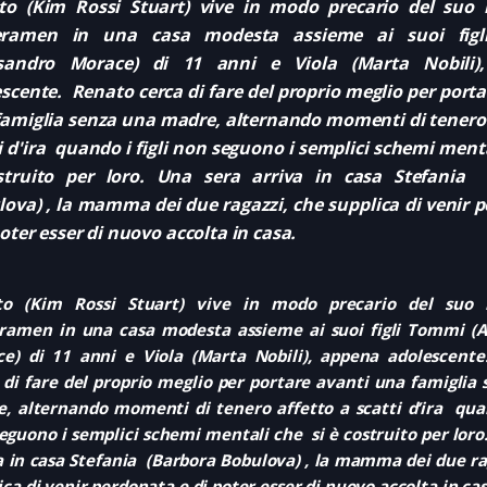
to (Kim Rossi Stuart) vive in modo precario del suo 
ramen in una casa modesta assieme ai suoi fig
ssandro Morace) di 11 anni e Viola (Marta Nobili)
scente. Renato cerca di fare del proprio meglio per porta
amiglia senza una madre, alternando momenti di tenero 
i d'ira quando i figli non seguono i semplici schemi ment
struito per loro. Una sera arriva in casa Stefania 
ova) , la mamma dei due ragazzi, che supplica di venir 
poter esser di nuovo accolta in casa.
to (Kim Rossi Stuart) vive in modo precario del suo 
amen in una casa modesta assieme ai suoi figli Tommi (A
e) di 11 anni e Viola (Marta Nobili), appena adolescent
 di fare del proprio meglio per portare avanti una famiglia
, alternando momenti di tenero affetto a scatti d’ira quan
eguono i semplici schemi mentali che si è costruito per loro
a in casa Stefania (Barbora Bobulova) , la mamma dei due ra
ica di venir perdonata e di poter esser di nuovo accolta in cas