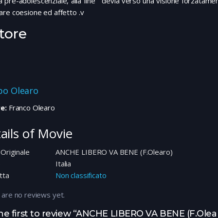
tà pre-adolescenziale, alla fine devia verso una visione forzatament
re coesione ed affetto .v
tore
ppo Olearo
e:
Franco Olearo
ails of Movie
 Originale
ANCHE LIBERO VA BENE (F.Olearo)
e
Italia
tta
Non classificato
 are no reviews yet.
he first to review “ANCHE LIBERO VA BENE (F.Olea