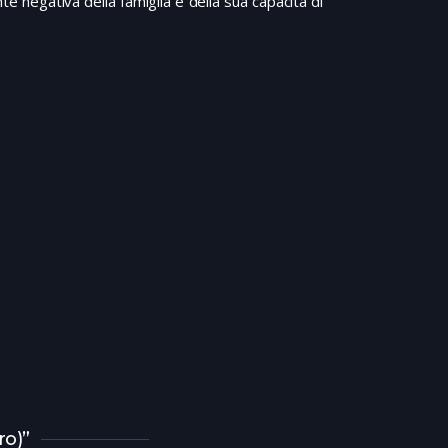
e negativa della famiglia e della sua capacità di
ro)”