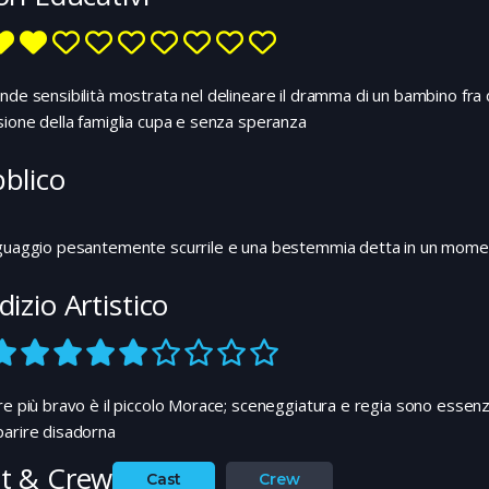
nde sensibilità mostrata nel delineare il dramma di un bambino fra d
sione della famiglia cupa e senza speranza
blico
nguaggio pesantemente scurrile e una bestemmia detta in un mome
dizio Artistico
re più bravo è il piccolo Morace; sceneggiatura e regia sono essenzi
parire disadorna
t & Crew
Cast
Crew