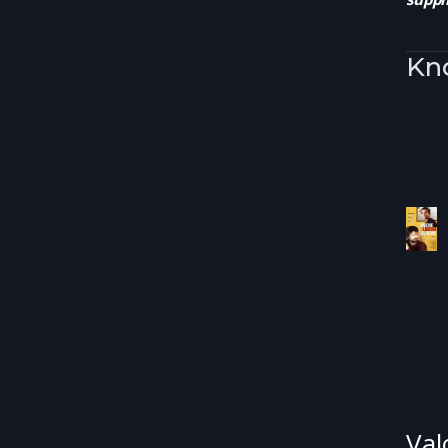
Kn
Val