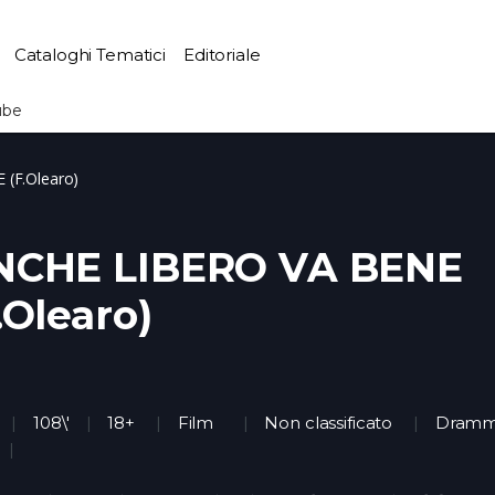
Cataloghi Tematici
Editoriale
ube
(F.Olearo)
NCHE LIBERO VA BENE
.Olearo)
108\'
18+
Film
Non classificato
Dramm