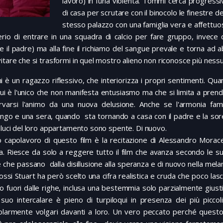
lavoro) in furia violenta. Tommi cerca progressi
di casa per scrutare con il binocolo le finestre de
stesso palazzo con una famiglia vera e affettuosa
rio di entrare in una squadra di calcio per fare gruppo, invece d
 il padre) ma alla fine il richiamo del sangue prevale e torna ad a
itare che si trasformi in quel mostro alieno non riconosce più ness
è un ragazzo riflessivo, che interiorizza i propri sentimenti. Qua
lui è l'unico che non manifesta entusiasmo ma che si limita a pren
rvarsi l'animo da una nuova delusione. Anche se l'armonia fami
ngo e una sera, quando sta tornando a casa con il padre e la sorell
 luci del loro appartamento sono spente. Di nuovo.
ro capolavoro di questo film è la recitazione di Alessandro Mora
a. Riesce da solo a reggere tutto il film che avanza secondo le 
che passano dalla disillusione alla speranza e di nuovo nella melanc
ssi Stuart ha però scelto una cifra realistica e cruda che poco las
 fuori dalle righe, inclusa una bestemmia solo parzialmente giusti
l suo intercalare è pieno di turpiloqui in presenza dei più picco
olarmente volgari davanti a loro. Un vero peccato perché questo 