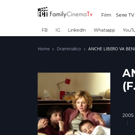
Film
Serie TV
FB
IG
LinkedIn
Whatsapp
YouT
Home
Drammatico
ANCHE LIBERO VA BENE 
A
(F
2005