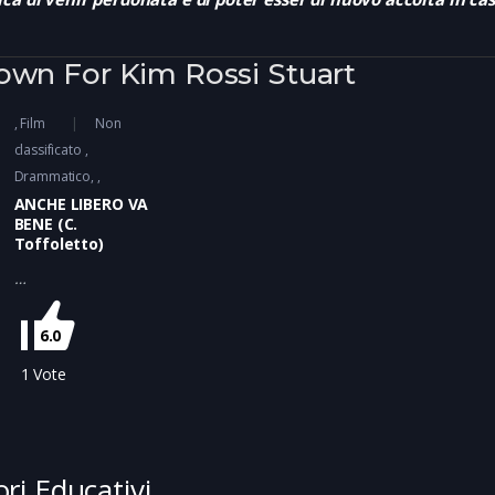
own For Kim Rossi Stuart
Film
Non
classificato
Drammatico
ANCHE LIBERO VA
BENE (C.
Toffoletto)
…
6.0
1
Vote
ori Educativi