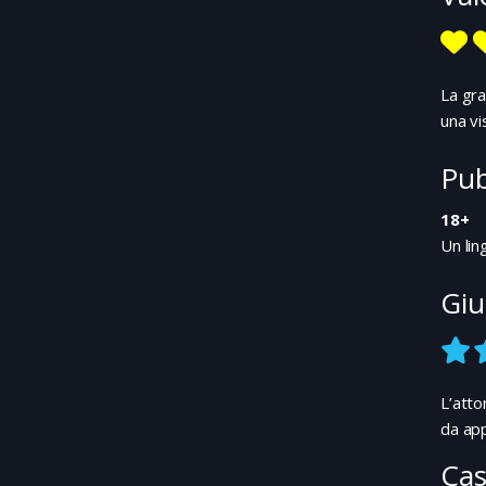
La gra
una vi
Pub
18+
Un li
Giu
L’atto
da ap
Cas