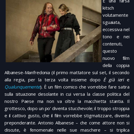
È una farsa
kitsch
volutamente
sguaiata,
eccessiva nel
tono e nei
contenuti,
questo
nuovo film
della coppia
Albanese-Manfredonia (il primo mattatore sul set, il secondo
alla regia, per la terza volta insieme dopo
È già ieri
e
Qualunquemente
). È un film comico che vorrebbe fare satira
sulla situazione desolante in cui versa la classe politica del
nostro Paese ma non va oltre la macchietta stantia. Il
grottesco, dopo un po’ diventa stucchevole; il troppo stroppia
e il cattivo gusto, che il film vorrebbe stigmatizzare, diventa
preponderante. Antonio Albanese – che come attore non si
discute, è fenomenale nelle sue maschere – si triplica