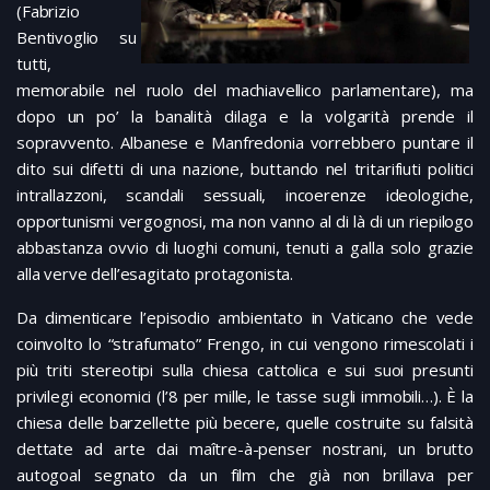
(Fabrizio
Bentivoglio su
tutti,
memorabile nel ruolo del machiavellico parlamentare), ma
dopo un po’ la banalità dilaga e la volgarità prende il
sopravvento. Albanese e Manfredonia vorrebbero puntare il
dito sui difetti di una nazione, buttando nel tritarifiuti politici
intrallazzoni, scandali sessuali, incoerenze ideologiche,
opportunismi vergognosi, ma non vanno al di là di un riepilogo
abbastanza ovvio di luoghi comuni, tenuti a galla solo grazie
alla verve dell’esagitato protagonista.
Da dimenticare l’episodio ambientato in Vaticano che vede
coinvolto lo “strafumato” Frengo, in cui vengono rimescolati i
più triti stereotipi sulla chiesa cattolica e sui suoi presunti
privilegi economici (l’8 per mille, le tasse sugli immobili…). È la
chiesa delle barzellette più becere, quelle costruite su falsità
dettate ad arte dai maître-à-penser nostrani, un brutto
autogoal segnato da un film che già non brillava per