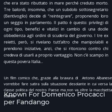
che era stato ributtato in mare perché creduto morto.
Tre balordi, insomma, che un subdolo sottosegretario
(Bentivoglio) decide di “reintegrare”, proponendo loro
un seggio in parlamento. Il patto è questo: privilegi di
ogni tipo, benefici e vitalizi in cambio di una docile
obbedienza agli ordini di scuderia del governo. I tre ex
reietti, però, si rivelano tutt’altro che manipolabili e
prendono iniziative, anzi, che si ritorcono contro chi
credeva di usarli a proprio vantaggio. Non c’è scampo in
questa povera Italia…
Un film comico che, grazie alla bravura di Antonio Albanese
vorrebbe fare satira sulla situazione desolante in cui versa la
classe politica del nostro Paese ma non va oltre la macchietta
Known For Domenico Procacci
stantia
per Fandango