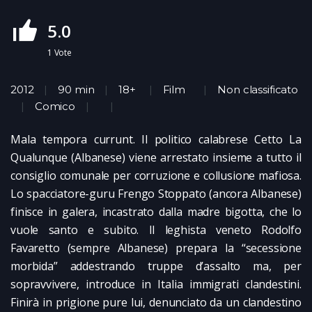
5.0
1
Vote
2012
90 min
18+
Film
Non classificato
Comico
Mala tempora currunt. Il politico calabrese Cetto La
Qualunque (Albanese) viene arrestato insieme a tutto il
consiglio comunale per corruzione e collusione mafiosa.
Lo spacciatore-guru Frengo Stoppato (ancora Albanese)
finisce in galera, incastrato dalla madre bigotta, che lo
vuole santo e subito. Il leghista veneto Rodolfo
Favaretto (sempre Albanese) prepara la “secessione
morbida” addestrando truppe d’assalto ma, per
sopravvivere, introduce in Italia immigrati clandestini.
Finirà in prigione pure lui, denunciato da un clandestino