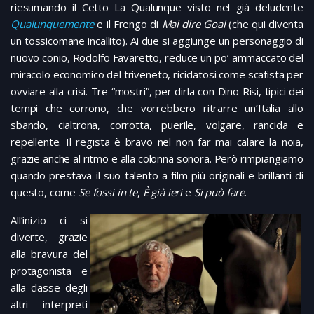
riesumando il Cetto La Qualunque visto nel già deludente
Qualunquemente
e il Frengo di
Mai dire Goal
(che qui diventa
un tossicomane incallito). Ai due si aggiunge un personaggio di
nuovo conio, Rodolfo Favaretto, reduce un po’ ammaccato del
miracolo economico del triveneto, riciclatosi come scafista per
ovviare alla crisi. Tre “mostri”, per dirla con Dino Risi, tipici dei
tempi che corrono, che vorrebbero ritrarre un’Italia allo
sbando, cialtrona, corrotta, puerile, volgare, rancida e
repellente. Il regista è bravo nel non far mai calare la noia,
grazie anche al ritmo e alla colonna sonora. Però rimpiangiamo
quando prestava il suo talento a film più originali e brillanti di
questo, come
Se fossi in te
,
È già ieri
e
Si può fare
.
All’inizio ci si
diverte, grazie
alla bravura del
protagonista e
alla classe degli
altri interpreti