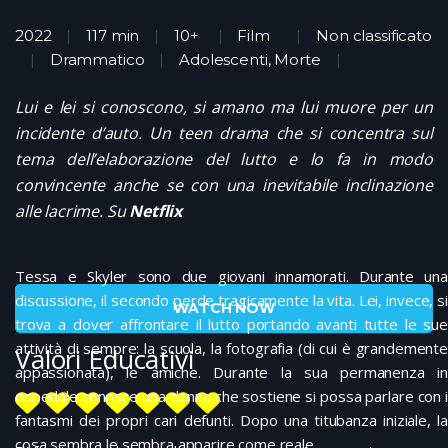
2022
117 min
10+
Film
Non classificato
Drammatico
Adolescenti, Morte
Lui e lei si conoscono, si amano ma lui muore per un
incidente d’auto. Un teen drama che si concentra sul
tema dell’elaborazione del lutto e lo fa in modo
convincente anche se con una inevitabile inclinazione
alle lacrime. Su
Netflix
Tessa e Skyler sono due giovani innamorati. Durante una
discussione, il secondo perde tragicamente la vita. Lei, invece, si
WATCH NOW
trova a dover affrontare il lutto portando avanti tutte le sue
attività di sempre: la scuola, la fotografia (di cui è grandemente
Valori Educativi
appassionata), le amiche. Durante la sua permanenza in
ospedale conosce una donna che sostiene si possa parlare con i
fantasmi dei propri cari defunti. Dopo una titubanza iniziale, la
cosa sembra le sembra apparire come reale.