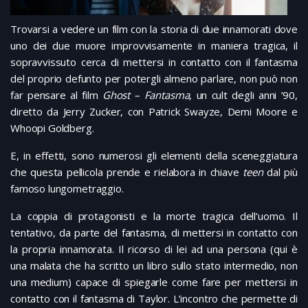
Trovarsi a vedere un film con la storia di due innamorati dove
uno dei due muore improvvisamente in maniera tragica, il
sopravvissuto cerca di mettersi in contatto con il fantasma
del proprio defunto per potergli almeno parlare, non può non
far pensare al film
Ghost – Fantasma,
un cult degli anni ’90,
diretto da Jerry Zucker, con Patrick Swayze, Demi Moore e
Whoopi Goldberg.
E, in effetti, sono numerosi gli elementi della sceneggiatura
che questa pellicola prende e rielabora in chiave
teen
dal più
famoso lungometraggio.
La coppia di protagonisti e la morte tragica dell’uomo. Il
tentativo, da parte del fantasma, di mettersi in contatto con
la propria innamorata. Il ricorso di lei ad una persona (qui è
una malata che ha scritto un libro sullo stato intermedio, non
una medium) capace di spiegarle come fare per mettersi in
contatto con il fantasma di Taylor. L’incontro che permette di