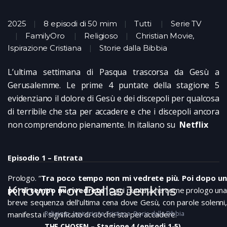
2025
8 episodi di 50 mim
Tutti
Serie TV
FamilyOro
Religioso
Christian Movie,
Ispirazione Cristiana
Storie dalla Bibbia
L’ultima settimana di Pasqua trascorsa da Gesù a
Gerusalemme. Le prime 4 puntate della stagione 5
evidenziano il dolore di Gesù e dei discepoli per qualcosa
di terribile che sta per accadere e che i discepoli ancora
non comprendono pienamente. In italiano su
Netflix
Episodio 1 – Entrata
Prologo. “
Tra poco tempo non mi vedrete più. Poi dopo un
Known For Dallas Jenkins
po’ di tempo mi rivedrete
” Ogni puntata ha come prologo una
breve sequenza dell’ultima cena dove Gesù, con parole solenni,
Religioso
Ispirazione Cristiana
Storie dalla Bibbia
manifesta il significato di ciò che sta per accadere.
THE CHOSEN – Stagione 4 (episodi 1-5)