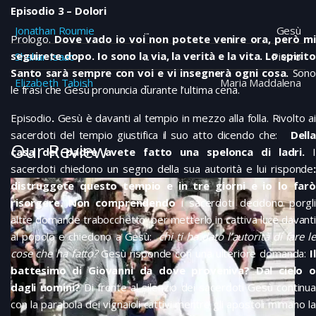
Episodio 3 – Dolori
Jonathan Roumie
Gesù
Prologo.
Dove vado io voi non potete venire ora, però mi
seguirete dopo. Io sono la via, la verità e la vita. Lo spirito
Shahar Isaac
Pietro
Santo sarà sempre con voi e vi insegnerà ogni cosa.
Sono
Elizabeth Tabish
Maria Maddalena
le frasi che Gesù pronuncia durante l’ultima cena.
Episodio
.
Gesù è davanti al tempio in mezzo alla folla. Rivolto a
sacerdoti del tempio giustifica il suo atto dicendo che:
Della
Our Review
casa del padre avete fatto una spelonca di ladri.
I
sacerdoti chiedono un segno della sua autorità e lui risponde
:
distruggete questo tempio e in tre giorni e io lo farò
risorgere. Non comprendendo
i sacerdoti decidono porgli
altre domande trabocchetto per metterlo in cattiva luce davanti
al popolo e chiedono a Gesù:
chi ti ha dato l’autorità di fare le
cose che ha fatto?
Gesù risponde con una ulteriore domanda:
Il
battesimo di Giovanni da dove proveniva? Dal cielo o
dagli uomini?
Di fronte al silenzio dei sacerdoti Gesù continua
con la parabola dei vignaioli cattivi mentre gli apostoli mimano la