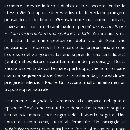
accadere, prevale in loro il dubbio e lo sconcerto. Anche lo
stesso Gesù ci appare in veste insolita: lo vediamo piangere
pensando al destino di Gerusalemme ma anche, adirato,
rovesciare i banchi dei cambiavalute, perché
la casa del Padre
è stata trasformata in una spelonca di ladri.
Ancora una volta
si tratta di una interpretazione della vita di Gesù che
possiamo accettare perché le parole da lui pronunciate sono
le stesse del Vangelo ma la serie si prende una certa libertà
(lecita) nell’esplorare i caratteri umani dei personaggi. Resta
ancora una volta da confermare, purtroppo, che non compare
mai una sequenza dove Gesù si allontana dagli apostoli per
pregare in silenzio il Padre. Un racconto molto umano ma non
troppo soprannaturale.
Sicuramente originale la sequenza che appare nel quarto
episodio: Gesù cena con tutte le donne che lo hanno seguito
inclusa sua madre, per ringraziarle di averlo seguito. Una
sorta di ultima cena, tutta al femminile. Un omaggio al
politically correct
odierno anche se, forse, storicamente poco