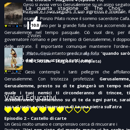
Episodio. Gesù si avvia verso Gerusalemme su un asino seguito
La quarta stagione di The Chosen
dai suoi discepoli e i suoi seguaci. Il suo ingresso è trionfale, il
conferma l’ottima scelta dei protagonisti ,
popolo lo osanna. Ponzio Pilato riceve il sommo sacerdote Caifa.
lo sviluppo lineare e sempre molto attento
agli aspetti più umani del racconto. Sulla
Entrambi si rallegrano per la grande folla che sta accorrendo a
10.0
app
The chosen
Gerusalemme nel tempo pasquale. Ciò vuol dire, per il
2
Votes
governatore romano e per il tempio di Gerusalemme, il doppio
delle entrate. È importante comunque mantenere l’ordine-
sottolinea Pilato. Gesù intanto predica alla folla: “
quando sarò
2022
FamilyOro
Serie TV
Religioso
innalzato dalla terra, attirerò tutti a me
”.
THE CHOSEN – Stagione 3 (completa)
A sera, Gesù contempla i tanti pellegrini che affollano
Gerusalemme. Con tristezza profetizza:
Gerusalemme,
Gerusalemme, presto su di te giungerà un tempo nel
quale i tuoi nemici ti circonderanno di trincee, ti
Valori Educativi
assedieranno, premeranno su di te da ogni parte, sarai
rasa al suolo e non lasceranno di te una pietra sull’atra
Episodio 2 – Castello di carte
Un Gesù molto umano e comprensivo cerca di rincuorare i
Prologo.
“Voi non siete del mondo ma io vi ho scelto in