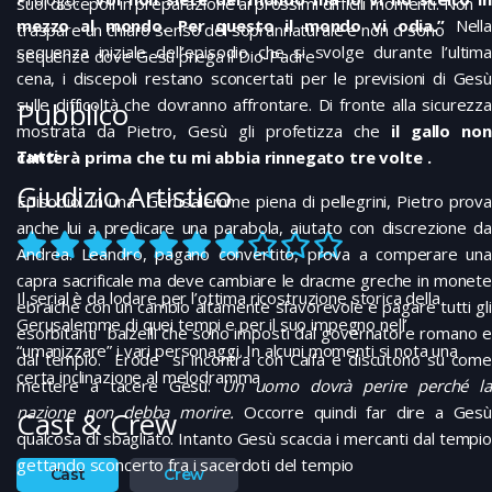
suoi discepoli in preparazione ai prossimi difficili momenti. Non
mezzo al mondo. Per questo il mondo vi odia.”
Nella
traspare un chiaro senso del soprannaturale e non ci sono
sequenza iniziale dell’episodio che si svolge durante l’ultima
sequenze dove Gesù prega il Dio-Padre
cena, i discepoli restano sconcertati per le previsioni di Gesù
sulle difficoltà che dovranno affrontare. Di fronte alla sicurezza
Pubblico
mostrata da Pietro, Gesù gli profetizza che
il gallo no
Tutti
canterà prima che tu mi abbia rinnegato tre volte .
Giudizio Artistico
Episodio. In una Gerusalemme piena di pellegrini, Pietro prova
anche lui a predicare una parabola, aiutato con discrezione da
Andrea. Leandro, pagano convertito, prova a comperare una
capra sacrificale ma deve cambiare le dracme greche in monete
Il serial è da lodare per l’ottima ricostruzione storica della
ebraiche con un cambio altamente sfavorevole e pagare tutti gli
Gerusalemme di quei tempi e per il suo impegno nell’
esorbitanti balzelli che sono imposti dal governatore romano e
“umanizzare” i vari personaggi. In alcuni momenti si nota una
dal tempio. Erode si incontra con Caifa e discutono su come
certa inclinazione al melodramma
mettere a tacere Gesù:
Un uomo dovrà perire perché la
nazione non debba morire.
Occorre quindi far dire a Gesù
Cast & Crew
qualcosa di sbagliato. Intanto Gesù scaccia i mercanti dal tempio
gettando sconcerto fra i sacerdoti del tempio
Cast
Crew