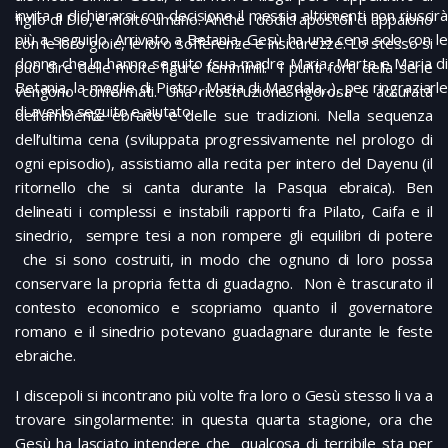
invita a dichiararsi con decisione il messia altrimenti non riuscirà
figlio di Dio, è molto umano. Anche i dodici apostoli ci appaiono
più a seguirlo. Arrivato a Betania, Gesù ha una cena solo con le
con le loro gioie, le loro sofferenze e insicurezze. Lo stesso si
donne che lo hanno seguito (sua madre Maria, Marta e Maria di
può dire delle molte figure femminili. I punti forti della serie
Betania, la moglie di Pietro, Maria di Magdala,..), per ringraziarle
vengono confermati. Una ricostruzione rigorosa e accurata
di averlo seguito e aiutato.
dell’ambiente ebraico e delle sue tradizioni. Nella sequenza
dell’ultima cena (sviluppata progressivamente nel prologo di
ogni episodio), assistiamo alla recita per intero del Dayenu (il
ritornello che si canta durante la Pasqua ebraica). Ben
delineati i complessi e instabili rapporti fra Pilato, Caifa e il
sinedrio, sempre tesi a non rompere gli equilibri di potere
che si sono costruiti, in modo che ognuno di loro possa
conservare la propria fetta di guadagno. Non è trascurato il
contesto economico e scopriamo quanto il governatore
romano e il sinedrio potevano guadagnare durante le feste
ebraiche.
I discepoli si incontrano più volte fra loro o Gesù stesso li va a
trovare singolarmente: in questa quarta stagione, ora che
Gesù ha lasciato intendere che qualcosa di terribile sta per