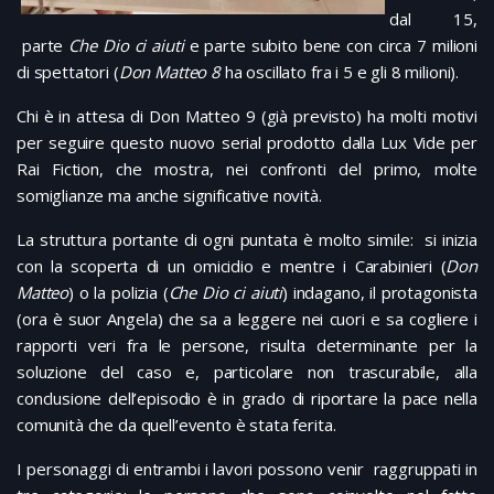
dal 15,
parte
Che Dio ci aiuti
e parte subito bene con circa 7 milioni
di spettatori (
Don Matteo 8
ha oscillato fra i 5 e gli 8 milioni).
Chi è in attesa di Don Matteo 9 (già previsto) ha molti motivi
per seguire questo nuovo serial prodotto dalla Lux Vide per
Rai Fiction, che mostra, nei confronti del primo, molte
somiglianze ma anche significative novità.
La struttura portante di ogni puntata è molto simile: si inizia
con la scoperta di un omicidio e mentre i Carabinieri (
Don
Matteo
) o la polizia (
Che Dio ci aiuti
) indagano, il protagonista
(ora è suor Angela) che sa a leggere nei cuori e sa cogliere i
rapporti veri fra le persone, risulta determinante per la
soluzione del caso e, particolare non trascurabile, alla
conclusione dell’episodio è in grado di riportare la pace nella
comunità che da quell’evento è stata ferita.
I personaggi di entrambi i lavori possono venir raggruppati in