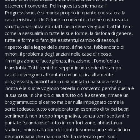
ottenere il convento. Poi in questa serie manca il
Progressismo, è si manca proprio in quanto questa era la
caratteristica di Un Ciclone in convento, che ne costituiva la
struttura narrativa ed infatti nella serie vengono trattati temi
come la sessualità in tutte le sue forme, la disforia di genere,
tutte le forme di famiglia esistenti,il cambio di sesso, il
rispetto della legge dello stato, il fine vita, l’abbandono di
minori, il problema degli anziani nelle case di riposo,
l’immigrazione e l’accoglienza, il razzismo , l’omofobia e
transfobia. Tutti temi che seppur in una serie di stampo
cattolico vengono affrontati con un ottica altamente
progressista, addirittura in una puntata una suora resta
incinta è le suore vogliono tenerla in convento perché quella è
la sua casa. In Che dio ci aiuti tutto ciò è assente, rimane un
programmuccio sì carino ma per nulla impegnato come la
serie tedesca, tutto considerato un esempio di tv dei buoni
sentimenti, non troppo impegnativa, senza temi scottanti o
puntate “scandalose” tutto in comfort zone, abbastanza
statico , noioso alla fine dei conti. Insomma una solita fiction
democristiana che mamma RAI ha defecato per i suoi