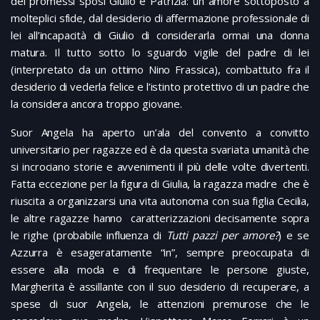
dei promessi sposi Giulio e Patrizia: un amore sottoposto a
molteplici sfide, dal desiderio di affermazione professionale di
lei all’incapacità di Giulio di considerarla ormai una donna
matura. Il tutto sotto lo sguardo vigile del padre di lei
(interpretato da un ottimo Nino Frassica), combattuto fra il
desiderio di vederla felice e l’istinto protettivo di un padre che
la considera ancora troppo giovane.
Suor Angela ha aperto un’ala del convento a convitto
universitario per ragazze ed è da questa svariata umanità che
si incrociano storie e avvenimenti il più delle volte divertenti.
Fatta eccezione per la figura di Giulia, la ragazza madre che è
riuscita a organizzarsi una vita autonoma con sua figlia Cecilia,
le altre ragazze hanno caratterizzazioni decisamente sopra
le righe (probabile influenza di
Tutti pazzi per amore?
) e se
Azzurra è esageratamente “in”, sempre preoccupata di
essere alla moda e di frequentare le persone giuste,
Margherita è assillante con il suo desiderio di recuperare, a
spese di suor Angela, le attenzioni premurose che le