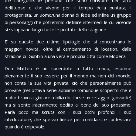
tre categorie: le persone che sono coinvolte nel fatto
delittuoso e che vivono per il tempo della puntata; il
protagonista, un uomo/una donna di fede ed infine un gruppo
di personaggi che potremmo definire intermedi le cui vicende
si sviluppano lungo tutte le puntate della stagione.
E’ su queste due ultime tipologie che si concentrano le
maggiori novità, oltre al cambiamento di location, dalle
stradine di Gubbio a una vera e propria città come Modena.
Don Matteo è un sacerdote a tutto tondo, esprime
pienamente il suo essere per il mondo ma non del mondo;
non conta la sua vita privata, ciò che personalmente può
provare (nell’ottava serie abbiamo comunque scoperto che è
molto bravo a giocare a biliardo, forse un retaggio giovanile)
ma si sente interamente dedito al bene del suo prossimo.
Parla poco ma scruta con i suoi occhi profondi il suo
interlocutore, che spesso finisce per confidarsi e confessare
quando è colpevole.