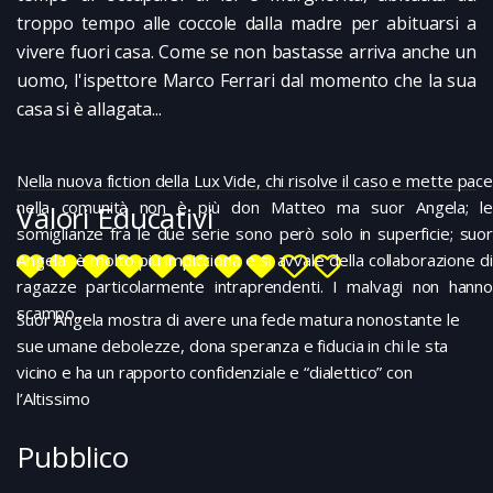
troppo tempo alle coccole dalla madre per abituarsi a
vivere fuori casa. Come se non bastasse arriva anche un
uomo, l'ispettore Marco Ferrari dal momento che la sua
casa si è allagata...
Nella nuova fiction della Lux Vide, chi risolve il caso e mette pace
nella comunità non è più don Matteo ma suor Angela; le
Valori Educativi
somiglianze fra le due serie sono però solo in superficie; suor
Angela è molto più impicciona e si avvale della collaborazione di
ragazze particolarmente intraprendenti. I malvagi non hanno
scampo…
Suor Angela mostra di avere una fede matura nonostante le
sue umane debolezze, dona speranza e fiducia in chi le sta
vicino e ha un rapporto confidenziale e “dialettico” con
l’Altissimo
Pubblico