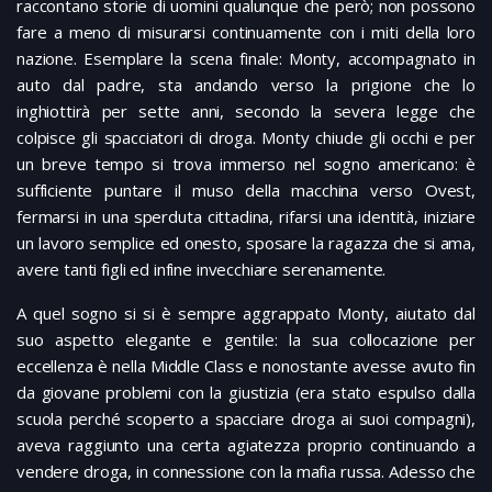
raccontano storie di uomini qualunque che però; non possono
fare a meno di misurarsi continuamente con i miti della loro
nazione. Esemplare la scena finale: Monty, accompagnato in
auto dal padre, sta andando verso la prigione che lo
inghiottirà per sette anni, secondo la severa legge che
colpisce gli spacciatori di droga. Monty chiude gli occhi e per
un breve tempo si trova immerso nel sogno americano: è
sufficiente puntare il muso della macchina verso Ovest,
fermarsi in una sperduta cittadina, rifarsi una identità, iniziare
un lavoro semplice ed onesto, sposare la ragazza che si ama,
avere tanti figli ed infine invecchiare serenamente.
A quel sogno si si è sempre aggrappato Monty, aiutato dal
suo aspetto elegante e gentile: la sua collocazione per
eccellenza è nella Middle Class e nonostante avesse avuto fin
da giovane problemi con la giustizia (era stato espulso dalla
scuola perché scoperto a spacciare droga ai suoi compagni),
aveva raggiunto una certa agiatezza proprio continuando a
vendere droga, in connessione con la mafia russa. Adesso che