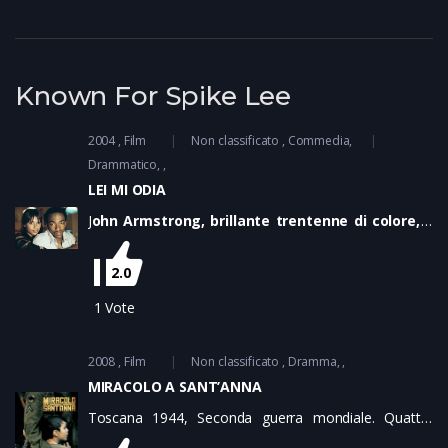
Known For Spike Lee
2004
Film
Non classificato
Commedia
,
Drammatico
LEI MI ODIA
J
ohn Armstrong, brillante trentenne di colore, è
un manager in carriera. La sua vita cambia
drasticamente quando, scoperte le
2.0
malversazioni dei dirigenti della sua società,
decide di denunciarli. In un colpo solo perde
1
Vote
lavoro, credibilità, sicurezza economica. E
finisce per accettare la proposta della sua ex
2008
Film
Non classificato
Dramma
fidanzata, scopertasi omosessuale: fecondare
MIRACOLO A SANT’ANNA
lei e la sua compagna a pagamento. È l’inizio di
un nuovo e redditizio business...
Toscana 1944, Seconda guerra mondiale. Quattro
soldati americani appartenenti alla 92esima Divisione