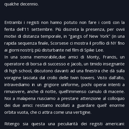
qualche decennio.
Entrambi i registi non hanno potuto non fare i conti con la
ferita dell'11 settembre. Più discreta la presenza, per ovvii
motivi di distanza temporale, in "gangs of New York" (in una
rapida sequenza finale, Scorsese ci mostra il profilo di NY fino
ai giorni nostri); più disturbante nel film di Spike Lee.
In una scena memorabile,due amici di Monty, Francis, un
operatore di borsa di successo e Jacob, un timido insegnante
di high school, discutono davanti ad una finestra che dà sulla
voragine lasciata dal crollo delle twin towers. Visto dall'alto,
intravediamo in un grigiore uniforme, pochi operai intenti a
rimuovere, anche di notte, quell'immenso cumulo di macerie.
Noi a malapena riusciamo a prestare attenzione al colloquio
dei due amici: restiamo incollati a guardare quell' enorme
orbita vuota, che ci attira come una vertigine.
Ritengo sia questa una peculiarità dei registi americani: