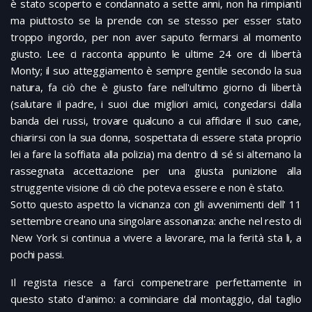
è stato scoperto e condannato a sette anni, non ha rimpianti
ma piuttosto se la prende con se stesso per esser stato
troppo ingordo, per non aver saputo fermarsi al momento
giusto. Lee ci racconta appunto le ultime 24 ore di libertà
Monty; il suo atteggiamento è sempre gentile secondo la sua
natura, fa ciò che è giusto fare nell'ultimo giorno di libertà
(salutare il padre, i suoi due migliori amici, congedarsi dalla
banda dei russi, trovare qualcuno a cui affidare il suo cane,
chiarirsi con la sua donna, sospettata di essere stata proprio
lei a fare la soffiata alla polizia) ma dentro di sé si alternano la
rassegnata accettazione per una giusta punizione alla
struggente visione di ciò che poteva essere e non è stato.
Sotto questo aspetto la vicinanza con gli avvenimenti dell' 11
settembre creano una singolare assonanza: anche nel resto di
New York si continua a vivere a lavorare, ma la ferità sta li, a
pochi passi.
Il regista riesce a farci compenetrare perfettamente in
questo stato d'animo: a cominciare dal montaggio, dal taglio