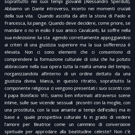
soprattutto nei suoi tempi giovanili (Alessandro Sperduti).
Abbiamo un Dante introverso, incerto nei momenti cruciali
della sua vita. Quando ascolta da altri la storia di Paolo e
Francesca, lui piange. Quando deve decidere, come priore, se
mandare o no in esilio il suo amico Cavalcanti, lui soffre nella
sua indecisione: lui sta agendo correttamente appoggiandosi
ai criteri di una giustizia superiore ma la sua sofferenza è
elevata. Non ci sono elementi che ci consentono di
comprendere la formazione culturale di colui che ha potuto
abbracciare nella sua opera tutta la realtà umana del tempo,
riorganizzandola all’interno di un ordine dettato da una
giustizia divina. Manca, in questo ritratto, soprattutto la
componente religiosa: ci vengono presentati i suoi scontri con
il papa Bonifacio VIII, siamo ben informati attraverso scene
intime, sulle sue vicende sessuali (incontri con la moglie, con
una prostituta, con la sua amante ai tempi dell’esilio) ma in
base a quale prospettiva culturale fu in grado di vedere
l’amore per Beatrice come un cammino di conversione
spirituale per approdare alla beatitudine celeste? Non c’è