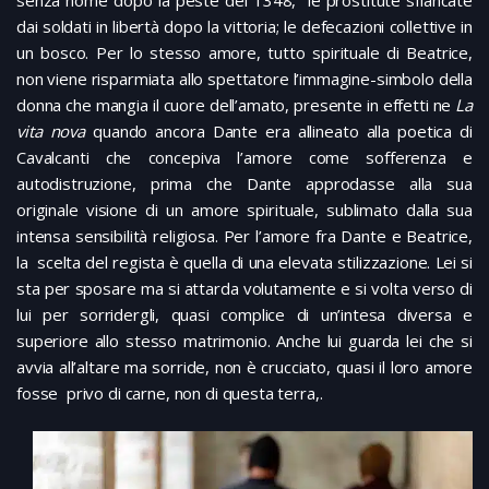
dai soldati in libertà dopo la vittoria; le defecazioni collettive in
un bosco. Per lo stesso amore, tutto spirituale di Beatrice,
non viene risparmiata allo spettatore l’immagine-simbolo della
donna che mangia il cuore dell’amato, presente in effetti ne
La
vita nova
quando ancora Dante era allineato alla poetica di
Cavalcanti che concepiva l’amore come sofferenza e
autodistruzione, prima che Dante approdasse alla sua
originale visione di un amore spirituale, sublimato dalla sua
intensa sensibilità religiosa. Per l’amore fra Dante e Beatrice,
la scelta del regista è quella di una elevata stilizzazione. Lei si
sta per sposare ma si attarda volutamente e si volta verso di
lui per sorridergli, quasi complice di un’intesa diversa e
superiore allo stesso matrimonio. Anche lui guarda lei che si
avvia all’altare ma sorride, non è crucciato, quasi il loro amore
fosse privo di carne, non di questa terra,.