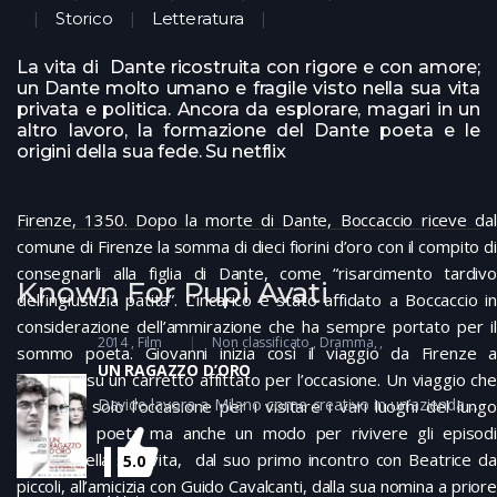
Storico
Letteratura
La vita di Dante ricostruita con rigore e con amore;
un Dante molto umano e fragile visto nella sua vita
privata e politica. Ancora da esplorare, magari in un
altro lavoro, la formazione del Dante poeta e le
origini della sua fede. Su netflix
Firenze, 1350. Dopo la morte di Dante, Boccaccio riceve dal
comune di Firenze la somma di dieci fiorini d’oro con il compito di
consegnarli alla figlia di Dante, come “risarcimento tardivo
Known For Pupi Avati
dell’ingiustizia patita”. L’incarico è stato affidato a Boccaccio in
considerazione dell’ammirazione che ha sempre portato per il
2014
Film
Non classificato
Dramma
sommo poeta. Giovanni inizia così il viaggio da Firenze a
UN RAGAZZO D’ORO
Ravenna su un carretto affittato per l’occasione. Un viaggio che
Davide lavora a Milano come creativo in un’azienda di
non sarà solo l’occasione per i visitare i vari luoghi del lungo
pubblicità. Sogna di fare lo scrittore ma i suoi racconti
esilio del poeta ma anche un modo per rivivere gli episodi
vengono rifiutati continuamente dagli editori. Soffre di
salienti della sua vita, dal suo primo incontro con Beatrice da
5.0
ansia e deve prendere continuamente delle pillole che
piccoli, all’amicizia con Guido Cavalcanti, dalla sua nomina a priore