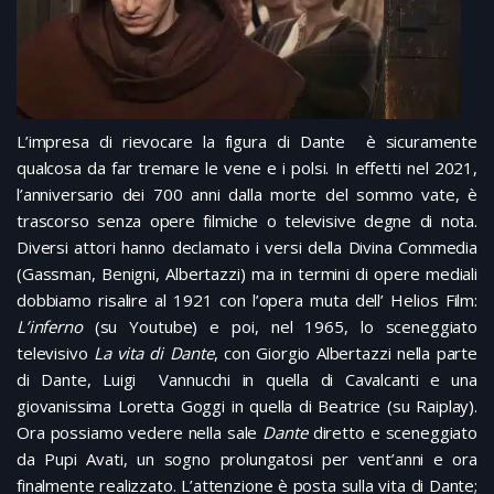
L’impresa di rievocare la figura di Dante è sicuramente
qualcosa da far tremare le vene e i polsi. In effetti nel 2021,
l’anniversario dei 700 anni dalla morte del sommo vate, è
trascorso senza opere filmiche o televisive degne di nota.
Diversi attori hanno declamato i versi della Divina Commedia
(Gassman, Benigni, Albertazzi) ma in termini di opere mediali
dobbiamo risalire al 1921 con l’opera muta dell’ Helios Film:
L’inferno
(su Youtube) e poi, nel 1965, lo sceneggiato
televisivo
La vita di Dante
, con Giorgio Albertazzi nella parte
di Dante, Luigi Vannucchi in quella di Cavalcanti e una
giovanissima Loretta Goggi in quella di Beatrice (su Raiplay).
Ora possiamo vedere nella sale
Dante
diretto e sceneggiato
da Pupi Avati, un sogno prolungatosi per vent’anni e ora
finalmente realizzato. L’attenzione è posta sulla vita di Dante;