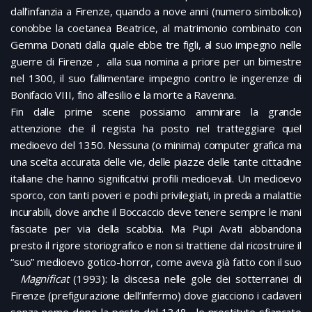
dall’infanzia a Firenze, quando a nove anni (numero simbolico)
conobbe la coetanea Beatrice, al matrimonio combinato con
Gemma Donati dalla quale ebbe tre figli, al suo impegno nelle
guerre di Firenze , alla sua nomina a priore per un bimestre
nel 1300, il suo fallimentare impegno contro le ingerenze di
Bonifacio VIII, fino all’esilio e la morte a Ravenna.
Fin dalle prime scene possiamo ammirare la grande
attenzione che il regista ha posto nel tratteggiare quel
medioevo del 1350. Nessuna (o minima) computer grafica ma
una scelta accurata delle vie, delle piazze delle tante cittadine
italiane che hanno significativi profili medioevali. Un medioevo
sporco, con tanti poveri e pochi privilegiati, in preda a malattie
incurabili, dove anche il Boccaccio deve tenere sempre le mani
fasciate per via della scabbia. Ma Pupi Avati abbandona
presto il rigore storiografico e non si trattiene dal ricostruire il
“suo” medioevo gotico-horror, come aveva già fatto con il suo
Magnificat
(1993): la discesa nelle gole dei sotterranei di
Firenze (prefigurazione dell’infermo) dove giacciono i cadaveri
senza nome dopo la peste del 1348, le prostitute sfiancate