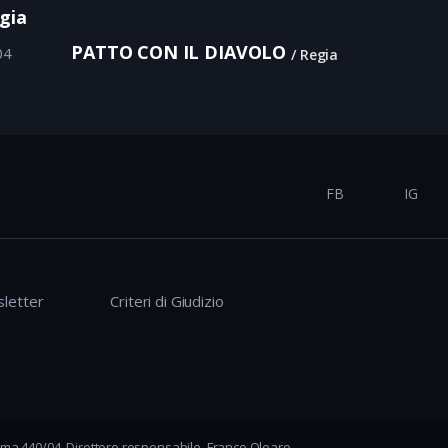
gia
PATTO CON IL DIAVOLO
04
Regia
FB
IG
letter
Criteri di Giudizio
ma 440/04, Direttore responsabile, Franco Olearo