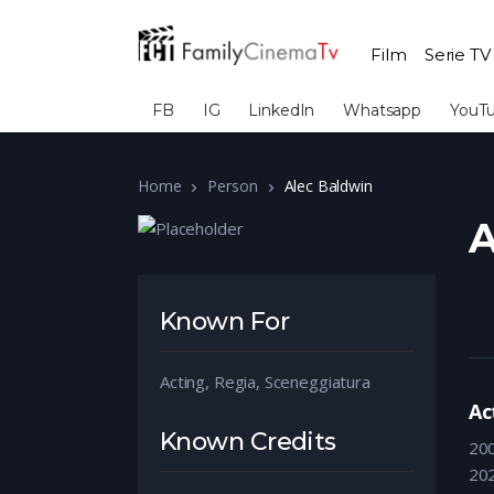
Film
Serie TV
FB
IG
LinkedIn
Whatsapp
YouT
Home
Person
Alec Baldwin
A
Known For
Acting, Regia, Sceneggiatura
Ac
Known Credits
20
20