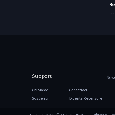
Re
20
Support
News
Chi Siamo
Contattaci
Sostienici
Diventa Recensore
FamilyCinema TV © 2024 | Registrazione Tribunale di Ro