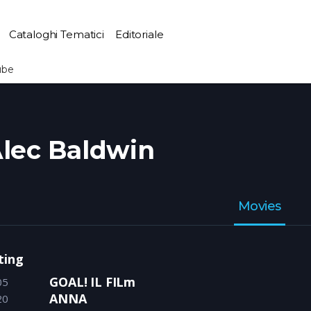
Cataloghi Tematici
Editoriale
ube
lec Baldwin
Movies
ting
GOAL! IL FILm
05
ANNA
20