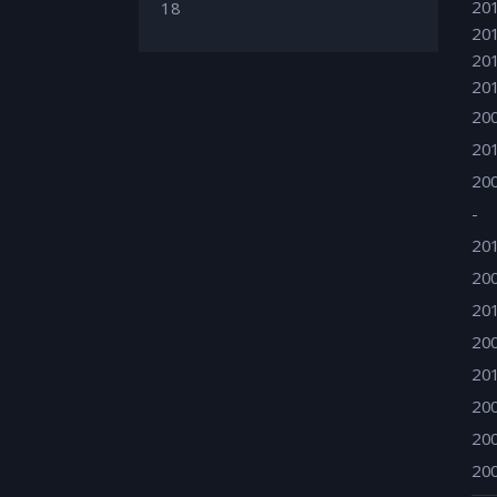
20
18
20
20
20
20
20
20
-
20
20
20
20
20
20
20
20