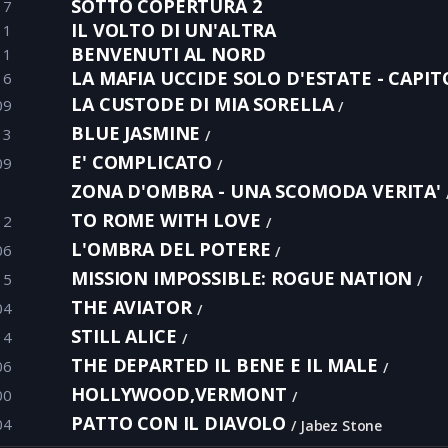
SOTTO COPERTURA 2
17
IL VOLTO DI UN'ALTRA
11
BENVENUTI AL NORD
11
LA MAFIA UCCIDE SOLO D'ESTATE - CAPIT
16
LA CUSTODE DI MIA SORELLA
09
BLUE JASMINE
13
E' COMPLICATO
09
ZONA D'OMBRA - UNA SCOMODA VERITA'
TO ROME WITH LOVE
12
L'OMBRA DEL POTERE
06
MISSION IMPOSSIBLE: ROGUE NATION
15
THE AVIATOR
04
STILL ALICE
14
THE DEPARTED IL BENE E IL MALE
06
HOLLYWOOD,VERMONT
00
PATTO CON IL DIAVOLO
04
Jabez Stone