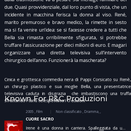
due. Quasi provvidenziale, dal loro punto di vista, che un
incidente in macchina ferisca la donna al viso. René,
marito premuroso e bravo medico, la rimette in sesto
ma si fa venire un’idea: se si facesse credere a tutti che
Bella sia rimasta orribilmente sfigurata, si potrebbe
truffare l’assicurazione per dieci milioni di euro. E magari
organizzare una diretta televisiva sull’intervento
chirurgico dell’anno. Funzionerà la mascherata?
Cinica e grottesca commedia nera di Pappi Corsicato su Renè,
un chirurgo plastico e sua moglie Bella, una presentatrice
televisiva caduta in disgrazia che imbastiscono una truffa
Known For R&C Produzioni
sfruttando i tanti telespettatori creduloni
2005
Film
Non classificato
Dramma
CUORE SACRO
Irene è una donna in carriera. Spalleggiata da una