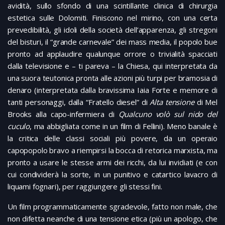
avidità, sullo sfondo di una scintillante clinica di chirurgia
estetica sulle Dolomiti. Finiscono nel mirino, con una certa
prevedibilità, gli idoli della società dell’apparenza, gli stregoni
del bisturi, il “grande carnevale” dei mass media, il popolo bue
pronto ad applaudire qualunque orrore o trivialità spacciati
dalla televisione e – ti pareva – la Chiesa, qui interpretata da
una suora teutonica pronta alle azioni più turpi per bramosia di
denaro (interpretata dalla bravissima Iaia Forte e memore di
tanti personaggi, dalla “Fratello diesel” di
Alta tensione
di Mel
Brooks alla capo-infermiera di
Qualcuno volò sul nido del
cuculo
, ma abbigliata come in un film di Fellini). Meno banale è
la critica delle classi sociali più povere, da un operaio
capopopolo bravo a riempirsi la bocca di retorica marxista, ma
pronto a usare le stesse armi dei ricchi, da lui invidiati (e con
cui condividerà la sorte, in un punitivo e catartico lavacro di
liquami fognari), per raggiungere gli stessi fini.
Un film programmaticamente sgradevole, fatto non male, che
non difetta neanche di una tensione etica (più un apologo, che