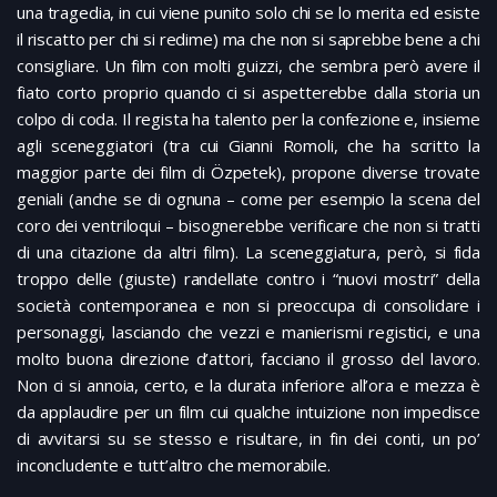
una tragedia, in cui viene punito solo chi se lo merita ed esiste
il riscatto per chi si redime) ma che non si saprebbe bene a chi
consigliare. Un film con molti guizzi, che sembra però avere il
fiato corto proprio quando ci si aspetterebbe dalla storia un
colpo di coda. Il regista ha talento per la confezione e, insieme
agli sceneggiatori (tra cui Gianni Romoli, che ha scritto la
maggior parte dei film di Özpetek), propone diverse trovate
geniali (anche se di ognuna – come per esempio la scena del
coro dei ventriloqui – bisognerebbe verificare che non si tratti
di una citazione da altri film). La sceneggiatura, però, si fida
troppo delle (giuste) randellate contro i “nuovi mostri” della
società contemporanea e non si preoccupa di consolidare i
personaggi, lasciando che vezzi e manierismi registici, e una
molto buona direzione d’attori, facciano il grosso del lavoro.
Non ci si annoia, certo, e la durata inferiore all’ora e mezza è
da applaudire per un film cui qualche intuizione non impedisce
di avvitarsi su se stesso e risultare, in fin dei conti, un po’
inconcludente e tutt’altro che memorabile.