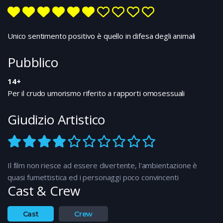
restano leali nei confronti del sovrano. Non hanno
fatto i conti con Morderd che è sempre in agguato e
denuncia i due innamorati al re…
Unico sentimento positivo è quello in difesa degli animali
Pubblico
14+
Per il crudo umorismo riferito a rapporti omosessuali
Giudizio Artistico
Il film non riesce ad essere divertente, l'ambientazione è
quasi fumettistica ed i personaggi poco convincenti
Cast & Crew
Cast
Crew