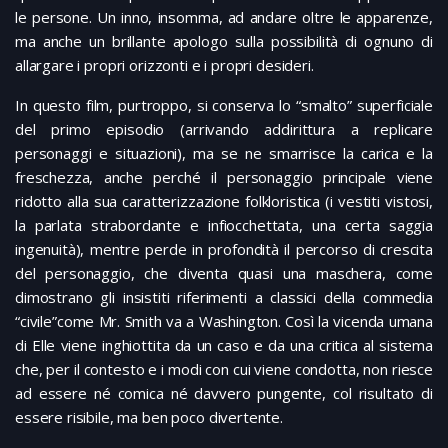
le persone. Un inno, insomma, ad andare oltre le apparenze,
ma anche un brillante apologo sulla possibilità di ognuno di
allargare i propri orizzonti e i propri desideri.
In questo film, purtroppo, si conserva lo “smalto” superficiale
del primo episodio (arrivando addirittura a replicare
personaggi e situazioni), ma se ne smarrisce la carica e la
freschezza, anche perché il personaggio principale viene
ridotto alla sua caratterizzazione folkloristica (i vestiti vistosi,
la parlata strabordante e infiocchettata, una certa saggia
ingenuità), mentre perde in profondità il percorso di crescita
del personaggio, che diventa quasi una maschera, come
dimostrano gli insistiti riferimenti a classici della commedia
“civile”come Mr. Smith va a Washington. Così la vicenda umana
di Elle viene inghiottita da un caso e da una critica al sistema
che, per il contesto e i modi con cui viene condotta, non riesce
ad essere né comica né davvero pungente, col risultato di
essere risibile, ma ben poco divertente.