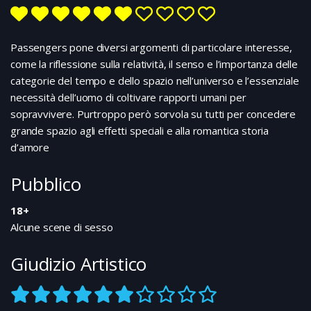
della “Rekall”, una clinica specializzata in impianti di
ricordi artificiali. Durante la seduta, che dovrebbe
regalare al cliente un passato da agente segreto (che
Passengers pone diversi argomenti di particolare interesse,
Doug, lettore di Ian Fleming, sogna di essere),
come la riflessione sulla relatività, il senso e l’importanza delle
qualcosa va storto e un commando delle forze
categorie del tempo e dello spazio nell’universo e l’essenziale
speciali irrompe nel laboratorio come se all’improvviso
necessità dell’uomo di coltivare rapporti umani per
fosse scoppiata una guerra. Ohibò, sogno o son
desto?
sopravvivere. Purtroppo però sorvola su tutti per concedere
grande spazio agli effetti speciali e alla romantica storia
d’amore
Pubblico
18+
Alcune scene di sesso
Giudizio Artistico