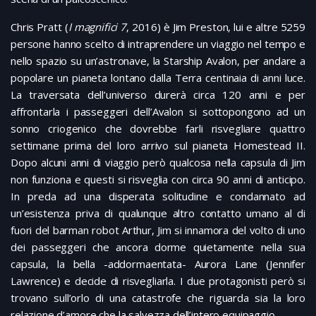
Chris Pratt (
I magnifici 7
, 2016) è Jim Preston, lui e altre 5259
persone hanno scelto di intraprendere un viaggio nel tempo e
nello spazio su un’astronave, la Starship Avalon, per andare a
popolare un pianeta lontano dalla Terra centinaia di anni luce.
La traversata dell’universo durerà circa 120 anni e per
affrontarla i passeggeri dell’Avalon si sottopongono ad un
sonno criogenico che dovrebbe farli risvegliare quattro
settimane prima del loro arrivo sul pianeta Homestead II.
Dopo alcuni anni di viaggio però qualcosa nella capsula di Jim
non funziona e questi si risveglia con circa 90 anni di anticipo.
In preda ad una disperata solitudine e condannato ad
un’esistenza priva di qualunque altro contatto umano al di
fuori del barman robot Arthur, Jim si innamora del volto di uno
dei passeggeri che ancora dorme quietamente nella sua
capsula, la bella -addormaentata- Aurora Lane (Jennifer
Lawrence) e decide di risvegliarla. I due protagonisti però si
trovano sull’orlo di una catastrofe che riguarda sia la loro
relazione d’amore che la salvezza dell’intero equipaggio.