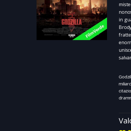
miste
nonos
in gu
Brody
fratt
enorm
unisc
salvar
Godzi
milia
citaz
dramm
Val