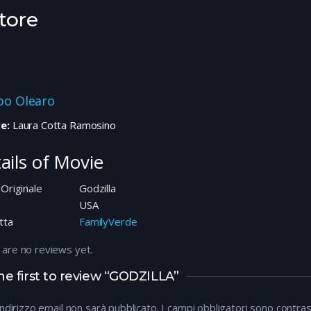
tore
ppo Olearo
e:
Laura Cotta Ramosino
ails of Movie
 Originale
Godzilla
e
USA
tta
FamilyVerde
 are no reviews yet.
he first to review “GODZILLA”
 indirizzo email non sarà pubblicato.
I campi obbligatori sono contra