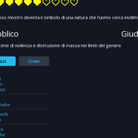
oso mostro diventa il simbolo di una natura che l’uomo cerca inutil
blico
Giudi
cene di violenza e distruzione di massa nei limiti del genere
ast
Crew
n
r-
son
nabe
beth
n
te
che