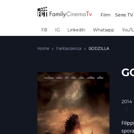
Film
Serie TV
FB
IG
LinkedIn
Whatsapp
YouT
Home
Fantascienza
GODZILLA
G
2014
Filip
spora