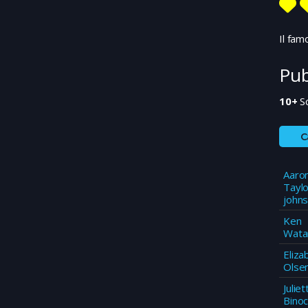
Il fam
Pub
10+
S
C
Aaro
Taylo
john
Ken
Wata
Eliza
Olse
Juliet
Bino