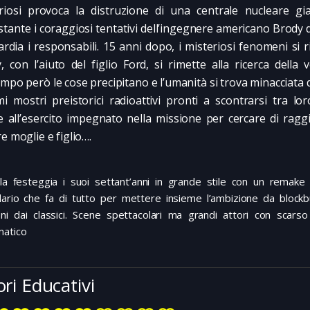
riosi provoca la distruzione di una centrale nucleare gi
tante i coraggiosi tentativi dell’ingegnere americano Brody 
ardia i responsabili. 15 anni dopo, i misteriosi fenomeni si 
, con l’aiuto del figlio Ford, si rimette alla ricerca della v
empo però le cose precipitano e l’umanità si trova minacciata 
i mostri preistorici radioattivi pronti a scontrarsi tra lor
e all’esercito impegnato nella missione per cercare di rag
e moglie e figlio….
lla festeggia i suoi settant’anni in grande stile con un remake
rdario che fa di tutto per mettere insieme l’ambizione da blockb
ioni dai classici. Scene spettacolari ma grandi attori con scars
atico
ori Educativi