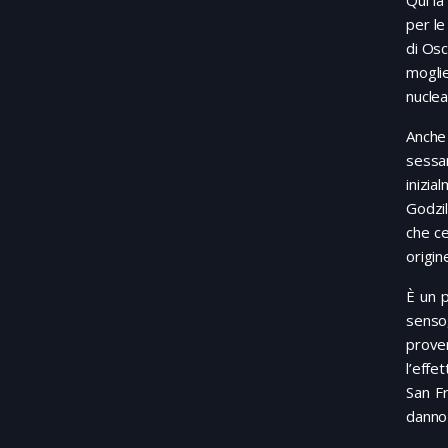
Qui l
per le
di Osc
moglie
nuclea
Anche
sessan
inizia
Godzil
che ce
origin
È un 
senso
prove
l’effe
San Fr
danno