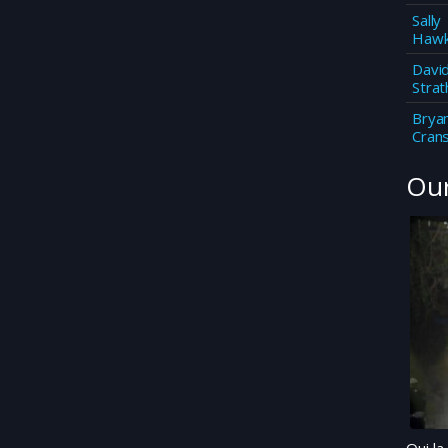
Sally
Hawk
Davi
Strat
Brya
Cran
Our