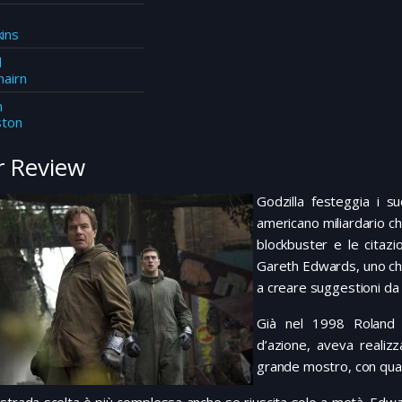
ins
d
hairn
n
ston
 Review
Godzilla festeggia i s
americano miliardario ch
blockbuster e le citazio
Gareth Edwards, uno ch
a creare suggestioni da 
Già nel 1998 Roland E
d’azione, aveva realiz
grande mostro, con qual