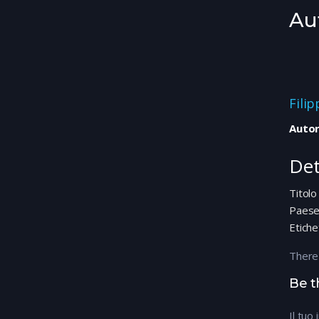
Au
Fili
Autor
Det
Titolo
Paes
Etiche
There
Be t
Il tuo