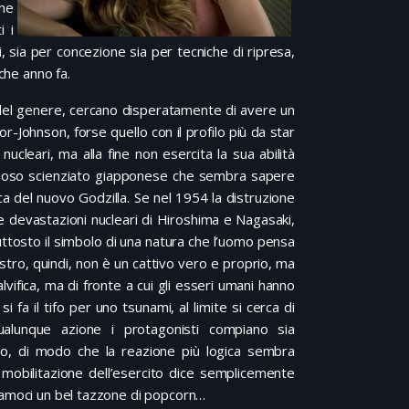
che
i i
i, sia per concezione sia per tecniche di ripresa,
lche anno fa.
del genere, cercano disperatamente di avere un
Johnson, forse quello con il profilo più da star
nucleari, ma alla fine non esercita la sua abilità
rioso scienziato giapponese che sembra sapere
ica del nuovo Godzilla. Se nel 1954 la distruzione
le devastazioni nucleari di Hiroshima e Nagasaki,
iuttosto il simbolo di una natura che l’uomo pensa
ostro, quindi, non è un cattivo vero e proprio, ma
vifica, ma di fronte a cui gli esseri umani hanno
i fa il tifo per uno tsunami, al limite si cerca di
alunque azione i protagonisti compiano sia
no, di modo che la reazione più logica sembra
 mobilitazione dell’esercito dice semplicemente
giamoci un bel tazzone di popcorn…