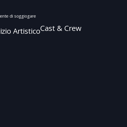
mente di soggiogare
Cast & Crew
zio Artistico