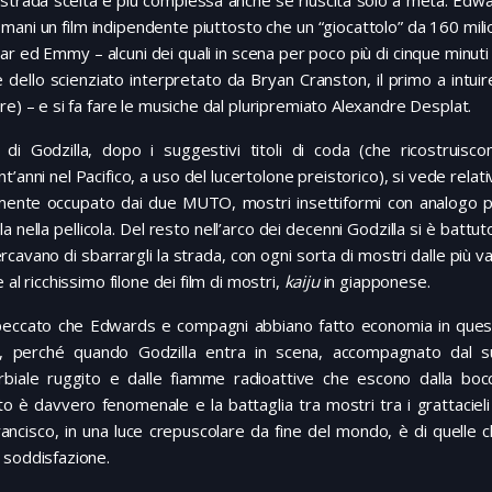
a strada scelta è più complessa anche se riuscita solo a metà. 
 mani un film indipendente piuttosto che un “giocattolo” da 160 milioni 
ar ed Emmy – alcuni dei quali in scena per poco più di cinque minuti
 dello scienziato interpretato da Bryan Cranston, il primo a intuir
re) – e si fa fare le musiche dal pluripremiato Alexandre Desplat.
 di Godzilla, dopo i suggestivi titoli di coda (che ricostruisco
t’anni nel Pacifico, a uso del lucertolone preistorico), si vede rel
lmente occupato dai due MUTO, mostri insettiformi con analogo po
la nella pellicola. Del resto nell’arco dei decenni Godzilla si è bat
rcavano di sbarrargli la strada, con ogni sorta di mostri dalle più va
e al ricchissimo filone dei film di mostri,
kaiju
in giapponese.
peccato che Edwards e compagni abbiano fatto economia in que
, perché quando Godzilla entra in scena, accompagnato dal s
rbiale ruggito e dalle fiamme radioattive che escono dalla boc
tto è davvero fenomenale e la battaglia tra mostri tra i grattacieli
ancisco, in una luce crepuscolare da fine del mondo, è di quelle 
 soddisfazione.