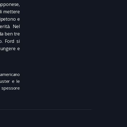
apponese,
di mettere
ripetono e
erità. Nel
da ben tre
o. Ford si
giungere e
 americano
uster e le
o spessore