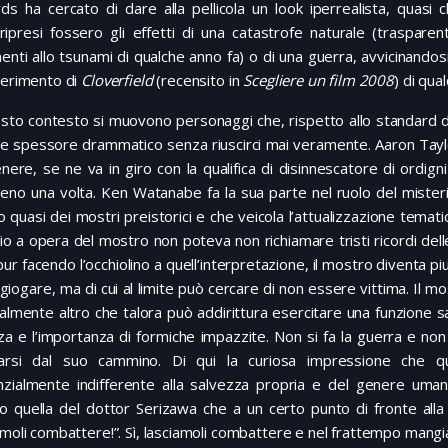
s ha cercato di dare alla pellicola un look iperrealista, quasi 
 ripresi fossero gli effetti di una catastrofe naturale (trasparent
menti allo tsunami di qualche anno fa) o di una guerra, avvicinandos
perimento di
Cloverfield
(recensito in
Scegliere un film 2008
) di qua
esto contesto si muovono personaggi che, rispetto allo standard 
e spessore drammatico senza riuscirci mai veramente. Aaron Taylor-
nere, se ne va in giro con la qualifica di disinnescatore di ordigni 
no una volta. Ken Watanabe fa la sua parte nel ruolo del miste
o quasi dei mostri preistorici e che veicola l’attualizzazione temat
io a opera del mostro non poteva non richiamare tristi ricordi del
pur facendo l’occhiolino a quell’interpretazione, il mostro diventa p
giogare, ma di cui al limite può cercare di non essere vittima. Il m
almente altro che talora può addirittura esercitare una funzione sal
zza e l’importanza di formiche impazzite. Non si fa la guerra e non s
arsi dal suo cammino. Di qui la curiosa impressione che qu
nzialmente indifferente alla salvezza propria e del genere uma
o quella del dottor Serizawa che a un certo punto di fronte alla
amoli combattere!”. Sì, lasciamoli combattere e nel frattempo man