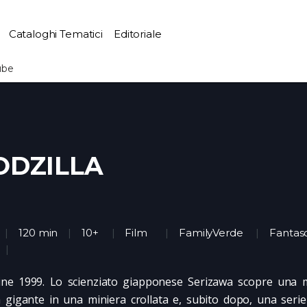
Cataloghi Tematici
Editoriale
ube
ODZILLA
120 min
10+
Film
FamilyVerde
Fantas
pine 1999. Lo scienziato giapponese Serizawa scopre una m
 gigante in una miniera crollata e, subito dopo, una serie