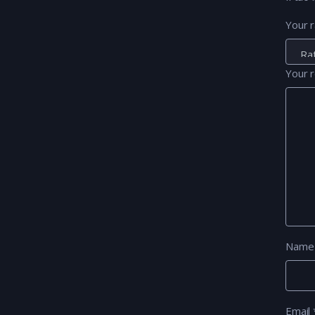
Your r
Your 
Nam
Email