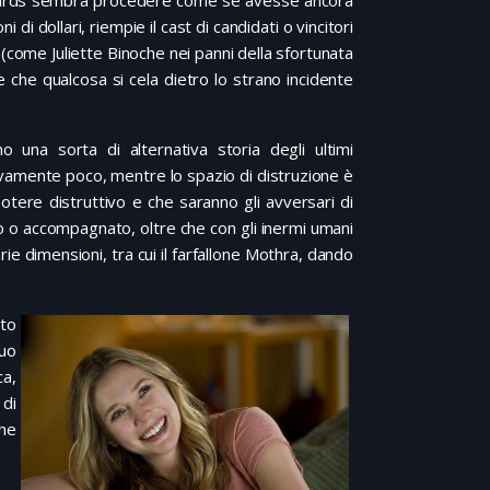
Edwards sembra procedere come se avesse ancora
di dollari, riempie il cast di candidati o vincitori
 (come Juliette Binoche nei panni della sfortunata
e che qualcosa si cela dietro lo strano incidente
no una sorta di alternativa storia degli ultimi
ativamente poco, mentre lo spazio di distruzione è
tere distruttivo e che saranno gli avversari di
tuto o accompagnato, oltre che con gli inermi umani
rie dimensioni, tra cui il farfallone Mothra, dando
sto
uo
ca,
 di
che