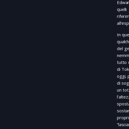
Edward
quelli
riferi
all’es
In qu
qualch
del ge
nemme
tutto 
di Tok
oggi, 
di sog
un tot
l’alte
spost
sosta
propri
“lasci