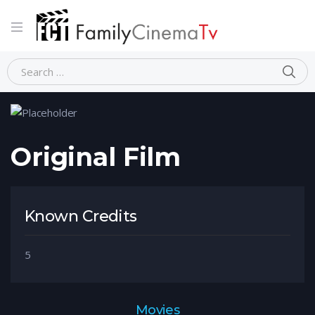
Home
Person
Original Film
Original Film
Known Credits
5
Movies