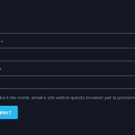
e
*
*
lva il mio nome, email e sito web in questo browser per la prossi