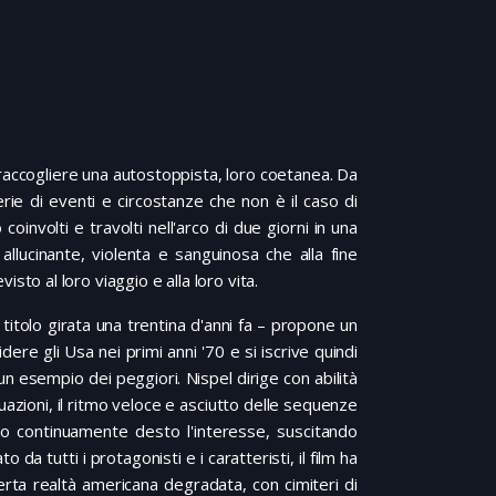
raccogliere una autostoppista, loro coetanea. Da
erie di eventi e circostanze che non è il caso di
oinvolti e travolti nell'arco di due giorni in una
allucinante, violenta e sanguinosa che alla fine
visto al loro viaggio e alla loro vita.
o titolo girata una trentina d'anni fa – propone un
ere gli Usa nei primi anni '70 e si iscrive quindi
n esempio dei peggiori. Nispel dirige con abilità
uazioni, il ritmo veloce e asciutto delle sequenze
o continuamente desto l'interesse, suscitando
da tutti i protagonisti e i caratteristi, il film ha
erta realtà americana degradata, con cimiteri di