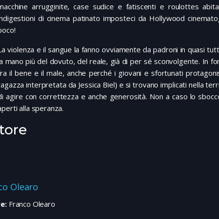
macchine arrugginite, case sudice e fatiscenti e roulottes abit
indigestioni di cinema patinato imposteci da Hollywood cinematogr
poco!
La violenza e il sangue la fanno ovviamente da padroni in quasi tutto 
la mano più del dovuto, del reale, già di per sé sconvolgente. In fon
fra il bene e il male, anche perché i giovani e sfortunati protagon
ragazza interpretata da Jessica Biel) e si trovano implicati nella ter
di agire con correttezza e anche generosità. Non a caso lo sbocco e
aperti alla speranza.
tore
co Olearo
e:
Franco Olearo