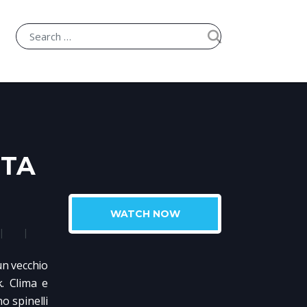
RTA
WATCH NOW
un vecchio
k. Clima e
no spinelli