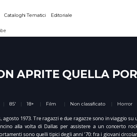
Cataloghi Tematici
Editoriale
ube
ON APRITE QUELLA PO
85'
18+
Film
Non classificato
Horror
, agosto 1973. Tre ragazzi e due ragazze sono in viaggio su 
ncino alla volta di Dallas per assistere a un concerto roc
tamenti sono quelli tipici degli anni '70: fra i giovani circola