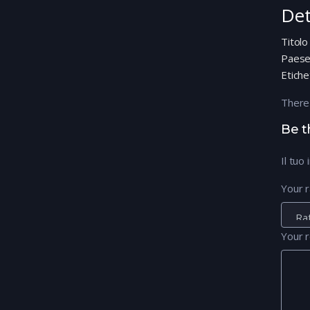
Det
Titolo
Paes
Etiche
There
Be t
Il tuo
Your r
Your 