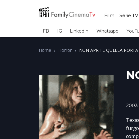
Film
Serie TV
FB
IG
LinkedIn
Whatsapp
YouT
Home
Horror
NON APRITE QUELLA PORTA
N
2003
Texas
furgo
compor