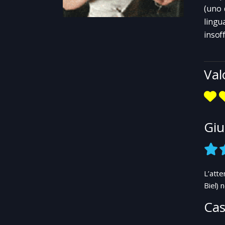
(uno 
lingu
insof
Val
Giu
L’atte
Biel) 
Cas