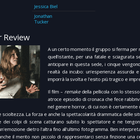
Jessica Biel
Jonathan
Tucker
 Review
A un certo momento il gruppo si ferma per 
quell'istante, per una fatale e sciagurata s
anticipare in questa sede, i cinque vengono c
realtà da incubo: un'esperienza assurda e 
imporrà la svolta e l'esito più tragico e impre
Il film –
remake
della pellicola con lo stess
atroce episodio di cronaca che fece rabbrivid
nel genere horror, di cui non è certamente u
e scioltezza. La forza e anche la spettacolarità drammatica delle sit
e dei colpi di scena catturano subito lo spettatore e ne tengon
un'emozione dietro l'altra fino all'ultimo fotogramma. Ben interpretato 
anche il merito non piccolo di rappresentarci senza finzione una c