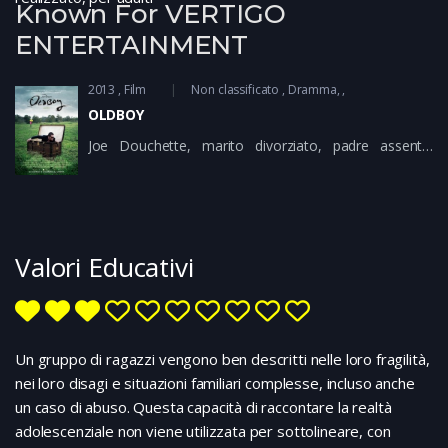
Known For VERTIGO
ENTERTAINMENT
2013
Film
Non classificato
Dramma
OLDBOY
Joe Douchette, marito divorziato, padre assente,
lavoratore alcolizzato e poco efficiente, viene rapito
senza apparentemente motivo il giorno del terzo
compleanno di sua figlia, e tenuto prigioniero per venti
anni senza contatti con il mondo. Il giorno in cui viene
altrettanto inspiegabilmente liberato, Joe ha in mente
Valori Educativi
solo la vendetta ma il suo carceriere misterioso gli
impone una sfida ancora più crudele…
Un gruppo di ragazzi vengono ben descritti nelle loro fragilità,
nei loro disagi e situazioni familiari complesse, incluso anche
un caso di abuso. Questa capacità di raccontare la realtà
adolescenziale non viene utilizzata per sottolineare, con