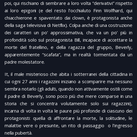
poi, qui rischiano di sembrare a loro volta “derivativi” rispetto
ai loro epigoni (e del resto l’occhialuto Finn Wolfhard, qui
chiacchierone e spaventato dai clown, è protagonista anche
della saga televisiva di Netflix). Colpa anche di una costruzione
dei caratteri un po’ approssimativa, che va un po’ più in
profondità solo sul protagonista Bill, incapace di accettare la
morte del fratellino, e della ragazza del gruppo, Beverly,
apparentemente “scafata”, ma in realtà tormentata da un
padre molestatore.
It, il male misterioso che abita i sotterranei della cittadina in
cui ogni 27 anni i ragazzini iniziano a scomparire ma nessuno
sembra notarlo (gli adulti, quando non attivamente ostili come
il padre di Beverly, sono poco più che mere comparse in una
storia che si concentra volutamente solo sui ragazzini),
incarna di volta in volta le paure più profonde di ciascuno dei
protagonisti: quella di affrontare la morte, la solitudine, le
malattie vere o presunte, un rito di passaggio o l’ingresso
nella pubertà.