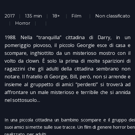
2017
135 min
18+
Film
Non classificato
Horror
1988. Nella “tranquilla” cittadina di Darry, in un
pomeriggio piovoso, il piccolo Georgie esce di casa e
scompare, inghiottito da un misterioso mostro con il
volto da clown. È solo la prima di molte sparizioni di
ragazzini che gli adulti della cittadina sembrano non
notare. Il fratello di Georgie, Bill, però, non si arrende e
insieme al gruppetto di amici “perdenti” si troverà ad
affrontare un male misterioso e terribile che si annida
nel sottosuolo…
In una piccola cittadina un bambino scompare e il gruppo dei
suoi amici si mette sulle sue tracce. Un film di genere horror ben
realizzato, per adulti