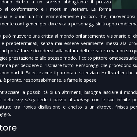
ndono dietro a un sorriso abbagliante il prezzo
o al conformismo e i morti in Vietnam. La forma
acqua è quindi un film eminentemente politico, che, muovendosi 
amente con i generi per dare vita a personaggi sin troppo emblemati
 può muovere una critica al mondo brillantemente visionario di d
ci e predeterminati, senza mai essere veramente messi alla prova
land potrà forse ricredersi sulla natura della creatura ma non su qu
gica prestazionale; allo stesso modo, il colto pittore omosessua
stema per decidere di rischiare tutto. Personaggi che procedono su
ono partiti. Fa eccezione il patriota e scienziato Hoftstetler che
à, è pronto, responsabilmente, a farne le spese.
ntracciare la possibilità di un altrimenti, bisogna lasciare il m
ca della
spy story
cede il passo al
fantasy
, con le sue infinite p
ttuto tra ironica disillusione e anelito a un altrove, finisca p
ggio.
tore