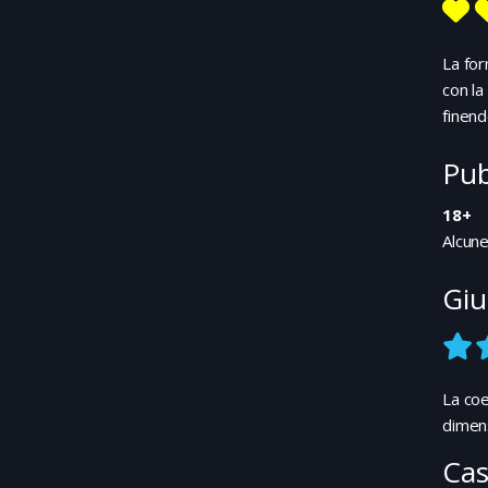
La for
con la
finend
Pub
18+
Alcune
Giu
La coe
dimens
Cas