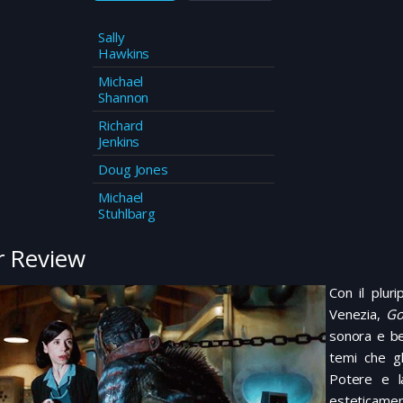
Sally
Hawkins
Michael
Shannon
Richard
Jenkins
Doug Jones
Michael
Stuhlbarg
 Review
Con il plur
Venezia,
Go
sonora e be
temi che g
Potere e l
esteticament