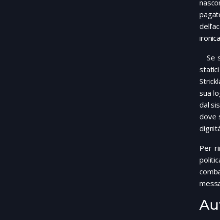
nasco
pagat
dell’
ironic
Se si
stati
Strick
sua lo
dal si
dove s
dignit
Per ri
politi
comba
messa
Au