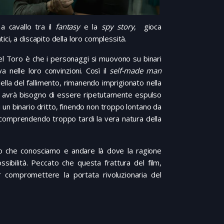
a cavallo tra il
fantasy
e la
spy story
, gioca
ci, a discapito della loro complessità.
el Toro è che i personaggi si muovono su binari
 nelle loro convinzioni. Così il
self-made man
ella del fallimento, rimanendo imprigionato nella
le avrà bisogno di essere ripetutamente espulso
 un binario dritto, finendo non troppo lontano da
, comprendendo troppo tardi la vera natura della
ondo che conosciamo e andare là dove la ragione
ossibilità. Peccato che questa frattura del film,
er compromettere la portata rivoluzionaria del