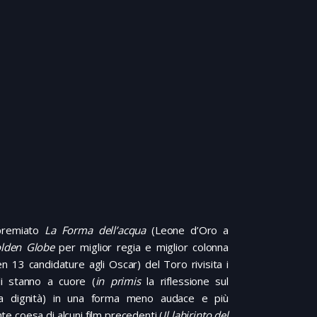
ipremiato
La Forma dell’acqua
(Leone d’Oro a
lden Globe
per miglior regia e miglior colonna
n 13 candidature agli Oscar) del Toro rivisita i
li stanno a cuore (
in primis
la riflessione sul
a dignità) in una forma meno audace e più
e coesa di alcuni film precedenti (
Il labirinto del