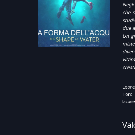
Negli
che s
studi
due am
Un gi
miste
diven
vitti
creat
Leone 
Toro 
lacune
Val