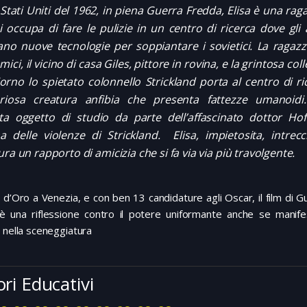
 Stati Uniti del 1962, in piena Guerra Fredda, Elisa è una ra
i occupa di fare le pulizie in un centro di ricerca dove gli
ano nuove tecnologie per soppiantare i sovietici. La ragaz
ici, il vicino di casa Giles, pittore in rovina, e la grintosa col
orno lo spietato colonnello Strickland porta al centro di r
riosa creatura anfibia che presenta fattezze umanoidi.
ta oggetto di studio da parte dell’affascinato dottor Hof
ma delle violenze di Strickland. Elisa, impietosita, intrec
ura un rapporto di amicizia che si fa via via più travolgente.
d’Oro a Venezia, e con ben 13 candidature agli Oscar, il film di Gu
è una riflessione contro il potere uniformante anche se manife
 nella sceneggiatura
ori Educativi