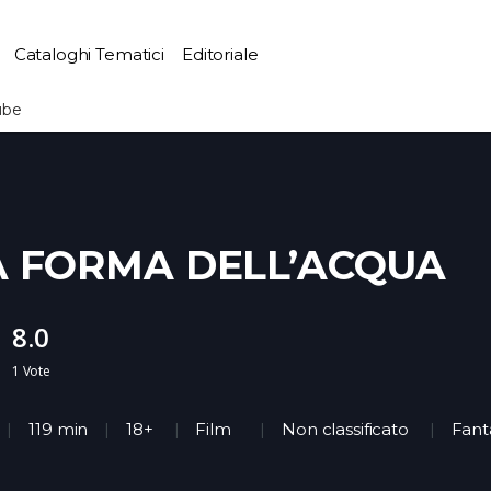
Cataloghi Tematici
Editoriale
ube
A FORMA DELL’ACQUA
8.0
1
Vote
119 min
18+
Film
Non classificato
Fant