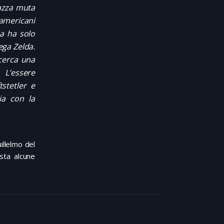
gazza muta
 americani
za ha solo
lega Zelda.
icerca una
 L’essere
tstetler e
cia con la
illelmo del
sta alcune