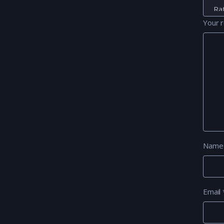
Your 
Nam
Email