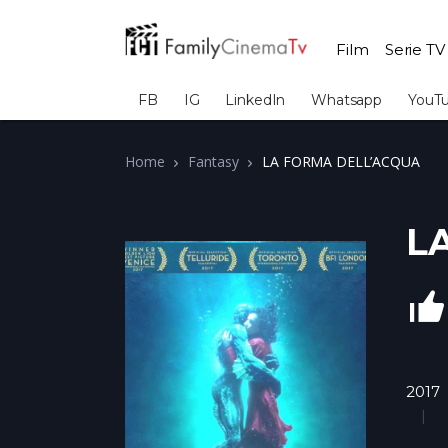
Film
Serie TV
FB
IG
LinkedIn
Whatsapp
YouT
Home
Fantasy
LA FORMA DELL’ACQUA
L
2017