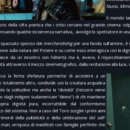
fauno
,
Mimi
Il mondo la
sto della cifra poetica che i critici cercano nel grande cinema: colp
sando qualche incoerenza narrativa, avvolge lo spettatore in una 
m, spacciato spesso dal
merchandising
per una favola sull’amore, è i
sione sulla natura del Potere e su come esso interagisca con la dign
sce da un incontro con l’alterità ma è, invece, il rispecchiament
ità attraverso il mezzo cinematografico, dalla recitazione alla luce, d
, cui la ferita d’infanzia permette di accedere a un
totalmente altro, condivide con la creatura acquatica
lo la solitudine ma anche la “divinità” (l’essere viene
to dagli indigeni sudamericani “divino”) di chi mantiene
opria dignità pura, incorruttibile dal conformismo
to del sistema. Non a caso del Toro sceglie i primi anni
rimordi della pubblicità e della celebrazione del
self-
 man
, un’epoca di manifesti con famiglie perfette che