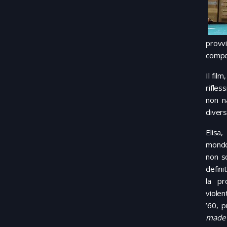
provvi
compen
Il fil
rifles
non na
divers
Elisa
mondo 
non so
defini
la pr
violen
’60, p
made