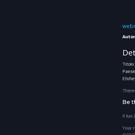
web
Autor
Det
Titolo
Paes
Etiche
There
Be t
Il tuo
Your r