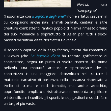
Narnia
, una
“compagnia”
(l’assonanza con
Il Signore degli anelli
non è affatto casuale) in
cui compaiono anche nani, animali parlanti, centauri e altre
creature combattenti, l’antico popolo di Narnia rimasto orfano
dei suoi monarchi e soprattutto di Aslan per tutti i secoli
passati dall’ultima visita dei fratelli Pevensie…
Il secondo capitolo della saga fantasy tratta dai romanzi di
C.S.Lewis (che
La bussola d’oro
ha tentato goffamente di
contrastare) segna un punto di svolta rispetto alla prima
pellicola, una maturità artistica e spettacolare che si
concretizza in una maggiore disinvoltura nel trattare il
materiale narrativo di partenza, nella sostanza rispettato a
livello di trama e nodi tematici, ma anche arricchito,
approfondito, ampliato e ristrutturato in modo da amplificare
e intensificare i conflitti, gli spunti, le suggestioni e soddisfare
un target più vasto.