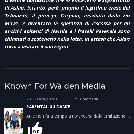
creature fantastiche che lo abitavano e soprattutto
di Aslan. Intanto, però, proprio il legittimo erede dei
Telmarini, il principe Caspian, insidiato dallo zio
Miraz, è diventato la speranza di riscossa per gli
antichi abitanti di Narnia e i fratelli Pevensie sono
chiamati a sostenerlo nella lotta, in attesa che Aslan
torni a visitare il suo regno.
Known For Walden Media
2012
FamilyVerde
Film
Commedia
PARENTAL GUIDANCE
Artie non fa a tempo a riprendersi dalla umiliazione di
esser stato licenziato come commentatore sportivo (il
suo stile è ormai antiquato) che viene invitato assieme
0.0