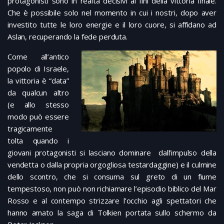
protagonisti sono in realtà decisivi ai fini della vittoria finale.
Che è possibile solo nel momento in cui i nostri, dopo aver
investito tutte le loro energie e il loro cuore, si affidano ad
Aslan, recuperando la fede perduta.
Come all’antico
popolo di Israele,
la vittoria è “data”
da qualcun altro
(e allo stesso
modo può essere
tragicamente
tolta quando i
giovani protagonisti si lasciano dominare dall’impulso della
vendetta o dalla propria orgogliosa testardaggine) e il culmine
dello scontro, che si consuma sul greto di un fiume
tempestoso, non può non richiamare l’episodio biblico del Mar
Rosso e al contempo strizzare l’occhio agli spettatori che
hanno amato la saga di Tolkien portata sullo schermo da