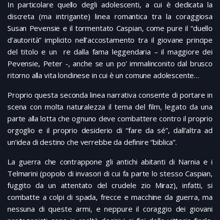
In particolare quello degli adolescenti, a cui è dedicata la
discreta (ma intrigante) linea romantica tra la coraggiosa
Susan Pevensie e il tormentato Caspian, come pure il “duello
d’autorità” implicito nell’accostamento tra il giovane principe
del titolo e un re dalla fama leggendaria – il maggiore dei
Pevensie, Peter -, anche se un po’ immalinconito dal brusco
ritorno alla vita londinese in cui è un comune adolescente…
Proprio questa seconda linea narrativa consente di portare in
scena con molta naturalezza il tema del film, legato da una
parte alla lotta che ognuno deve combattere contro il proprio
orgoglio e il proprio desiderio di “fare da sé”, dall’altra ad
un’idea di destino che verrebbe da definire “biblica”.
La guerra che contrappone gli antichi abitanti di Narnia e i
Telmarini (popolo di invasori di cui fa parte lo stesso Caspian,
fuggito da un attentato del crudele zio Miraz), infatti, si
combatte a colpi di spada, frecce e macchine da guerra, ma
nessuna di queste armi, e neppure il coraggio dei giovani