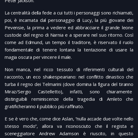
Peter Jackson.
La centralità della fede a cui tutti i personaggi sono richiamati,
poi, è incarnata dal personaggio di Lucy, la più giovane dei
Pevensie, la prima a vedere ed abbracciare il grande leone
custode del regno di Narnia e a sperare nel suo ritorno. Così
come ad Edmund, un tempo il traditore, è riservato il ruolo
fondamentale di tenere lontana la tentazione di usare la
magia oscura per vincere il male.
Non manca, nel ricco tessuto di riferimenti culturali del
racconto, un eco shakespeariano: nel conflitto dinastico che
turba il regno dei Telmarini (dove domina la figura del tiranno
Miraz/Sergio Castelletto), infatti, sono chiaramente
distinguibili reminiscenze della tragedia di Amleto che
gratificheranno il pubblico più raffinato.
E se è vero che, come dice Aslan, “nulla accade due volte nello
stesso modo”, allora va riconosciuto che il regista e
sceneggiatore Andrew Adamson è riuscito, in questo